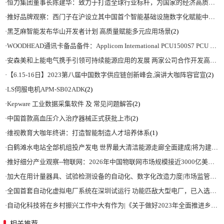
·
恒力集团董事长陈建华：致力于打造全球行业标杆，为国家的经济高质量发展贡献更大力量|上海电气集团党委书记、董事长吴磊来访
·
推好品牌观察：西门子在沪设立其中国首个智能基础设施数字化赋能中心
(2)
·
黑芝麻智能发布华山开发者计划 高质量赋能多元应用场景
(2)
·
WOODHEAD通讯卡备品备件：Applicom International PCU1500S7 PCU 1500 S7 V4.5.0
·
安森美和上能电气携手引领可持续能源应用的发展 两家公司合作开发高性能储能和太阳能组串式逆变器方案 以实现可持续的未来
·
【6.15-16日】2023第八届中国数字供应链创新峰会,演讲大咖阵容官宣
(2)
·
LS伺服电机APM-SB02ADK
(2)
·
Kepware 工业数据采集软件 及 常见问题解答
(2)
·
中国首款高血压介入治疗器械正式获批上市
(2)
·
维视教育大咖年终讲：打造智能制造人才培养体系
(1)
·
白鹤滩水电站全部机组投产发电 世界最大清洁能源走廊全面建成|将为建设新型能源体系、保障国家能源安全、实现“双碳”目标提供有力支撑
·
推好细分产业观察--物联网：2026年中国物联网市场规模接近3000亿美元 智慧工厂、智慧城市、智慧电网等将占60%以上
·
加大在用计量器具、试验检测设备的自动化、数字化改造力度|市场监管总局 工业和信息化部 关于促进企业计量能力提升的指导意见
·
全国首套自动化虚拟电厂系统在深圳试运行 功能匹敌大型电厂，已入选国际典型案例
·
自动化科技将在乡村振兴工作中大有作为|《关于做好2023年全面推进乡村振兴重点工作的意见》发布
相关推荐