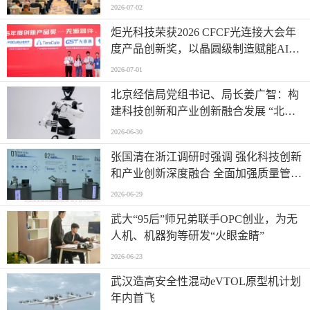
2026-07-02
炬光科技荣获2026 CFCF光连接大会年
度产品创新奖，以晶圆级制造赋能AI时
代高密度光互连
2026-07-01
北京经信局党组书记、局长姜广智：构
建科技创新和产业创新融合发展 “北京
模式” 为首都推进新型工业化注入强劲
2026-06-30
动能
张国清在浙江调研时强调 强化科技创新
和产业创新深度融合 全面加强质量管理
增加高质量供给
2026-06-29
武大“95后”师兄弟联手OPC创业，为无
人机、机器狗等研发“火眼金睛”
2026-06-23
武汉造高安全性混动eVTOL原型机计划
年内首飞