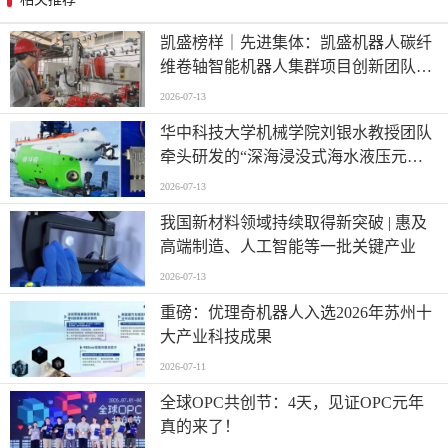
凯盛榜样｜先进集体：凯盛机器人碳纤
维卷轴智能机器人集群项目创新团队
——迈向“智造”新高度
2026-07-13
华中科技大学机械学院刘银水教授团队
牵头研发的“深海浸没式海水液压元件
关键技术及应用”荣获国家技术发明奖
2026-07-13
二等奖
我国新材料领域持续取得新突破 | 惠及
高端制造、人工智能等一批关键产业
2026-07-13
重磅：优理奇机器人入选2026年苏州十
大产业科技成果
2026-07-11
全球OPC共创节：4天，见证OPC元年
真的来了！