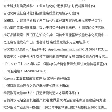
·
东土科技并购高威科：工业自动化的“场景驱动”时代将要到来
(5)
·
自动化网诚征自动化科技赋能高质量发展解决方案
(3)
·
深耕应用，兆易创新携全系产品和行业解决方案亮相慕尼黑电子展
(3)
·
恒力集团董事长陈建华：致力于打造全球行业标杆，为国家的经济高质量发展贡献更大力量|上海电气集团党委书记、董事长吴磊来访
·
推好品牌观察：西门子在沪设立其中国首个智能基础设施数字化赋能中心
(2)
·
黑芝麻智能发布华山开发者计划 高质量赋能多元应用场景
(2)
·
WOODHEAD通讯卡备品备件：Applicom International PCU1500S7 PCU 1500 S7 V4.5.0
·
安森美和上能电气携手引领可持续能源应用的发展 两家公司合作开发高性能储能和太阳能组串式逆变器方案 以实现可持续的未来
·
【6.15-16日】2023第八届中国数字供应链创新峰会,演讲大咖阵容官宣
(2)
·
LS伺服电机APM-SB02ADK
(2)
·
Kepware 工业数据采集软件 及 常见问题解答
(2)
·
中国首款高血压介入治疗器械正式获批上市
(2)
·
维视教育大咖年终讲：打造智能制造人才培养体系
(1)
·
白鹤滩水电站全部机组投产发电 世界最大清洁能源走廊全面建成|将为建设新型能源体系、保障国家能源安全、实现“双碳”目标提供有力支撑
·
推好细分产业观察--物联网：2026年中国物联网市场规模接近3000亿美元 智慧工厂、智慧城市、智慧电网等将占60%以上