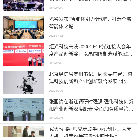
2026-07-05
光谷发布“智能体引力计划”，打造全域
智能体之城
2026-07-02
炬光科技荣获2026 CFCF光连接大会年
度产品创新奖，以晶圆级制造赋能AI时
代高密度光互连
2026-07-01
北京经信局党组书记、局长姜广智：构
建科技创新和产业创新融合发展 “北京
模式” 为首都推进新型工业化注入强劲
2026-06-30
动能
张国清在浙江调研时强调 强化科技创新
和产业创新深度融合 全面加强质量管理
增加高质量供给
2026-06-29
武大“95后”师兄弟联手OPC创业，为无
人机、机器狗等研发“火眼金睛”