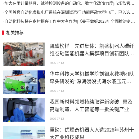
·
加大在用计量器具、试验检测设备的自动化、数字化改造力度|市场监管总局 工业和信息化部 关于促进企业计量能力提升的指导意见
·
全国首套自动化虚拟电厂系统在深圳试运行 功能匹敌大型电厂，已入选国际典型案例
·
自动化科技将在乡村振兴工作中大有作为|《关于做好2023年全面推进乡村振兴重点工作的意见》发布
相关推荐
凯盛榜样｜先进集体：凯盛机器人碳纤
维卷轴智能机器人集群项目创新团队
——迈向“智造”新高度
2026-07-13
华中科技大学机械学院刘银水教授团队
牵头研发的“深海浸没式海水液压元件
关键技术及应用”荣获国家技术发明奖
2026-07-13
二等奖
我国新材料领域持续取得新突破 | 惠及
高端制造、人工智能等一批关键产业
2026-07-13
重磅：优理奇机器人入选2026年苏州十
大产业科技成果