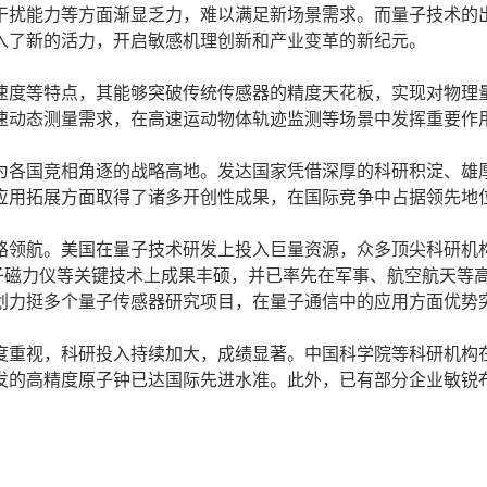
干扰能力等方面渐显乏力，难以满足新场景需求。而量子技术的
入了新的活力，开启敏感机理创新和产业变革的新纪元。
度等特点，其能够突破传统传感器的精度天花板，实现对物理
速动态测量需求，在高速运动物体轨迹监测等场景中发挥重要作
各国竞相角逐的战略高地。发达国家凭借深厚的科研积淀、雄
应用拓展方面取得了诸多开创性成果，在国际竞争中占据领先地
领航。美国在量子技术研发上投入巨量资源，众多顶尖科研机
子磁力仪等关键技术上成果丰硕，并已率先在军事、航空航天等
划力挺多个量子传感器研究项目，在量子通信中的应用方面优势
重视，科研投入持续加大，成绩显著。中国科学院等科研机构
发的高精度原子钟已达国际先进水准。此外，已有部分企业敏锐