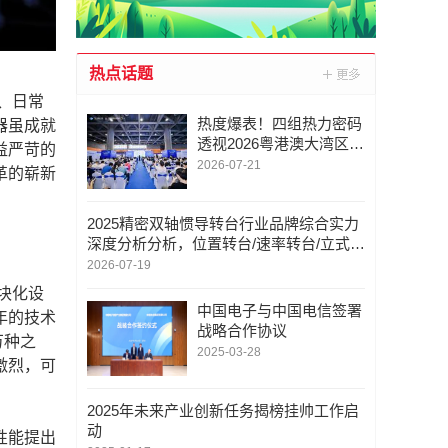
热点话题
、日常
热度爆表！四组热力密码
器虽成就
透视2026粤港澳大湾区智
益严苛的
慧交通科技创新大会暨成
2026-07-21
革的崭新
果展全流程高能量
2025精密双轴惯导转台行业品牌综合实力
深度分析分析，位置转台/速率转台/立式扫
描架/龙门式扫描架，双轴转台定制厂家推
2026-07-19
荐
块化设
中国电子与中国电信签署
年的技术
战略合作协议
万种之
2025-03-28
激烈，可
2025年未来产业创新任务揭榜挂帅工作启
动
性能提出