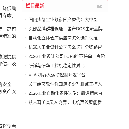
栏目最新
，降低勘
用寿命。
国内头部企业领衔国产替代：大中型
PLC 市场分析
头部品牌群雄逐鹿：国产DCS主流品牌
度、高可
技术特点与市场格局深度对比
更精准的
自动化立体仓库供应商怎么选？认准
90% 自研自产源头厂家
机器人工业设计公司怎么选？全链路智
能机器人产品创新落地指南
2026工业设计公司TOP3推荐榜单｜高阶
施肥提供
商业设计、量产落地、商业化能力深度
评估，及
研祥与研华工控机稳定性对比
对比
VLA-机器人运动控制开发平台
关于组态软件你知道多少？聊点工控人
的安全
真正关心的
融资产安
2026工业自动化零件选型：靠谱精密直
角减速机厂家怎么选？
从人耳听音到AI判异，电机声纹智能质
检如何实现？
器将朝着