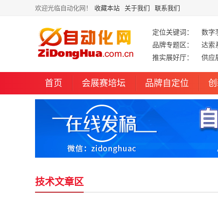
欢迎光临自动化网！
收藏本站
关于我们
联系我们
定位关键词：
数字
品牌专题区：
达索
推实展好厅：
供应
首页
会展赛培坛
品牌自定位
创
技术文章区