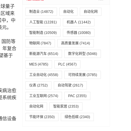
全球量子
制造业
(14872)
自动化
自动化网
从区域来
其中，中
人工智能
(12281)
机器人
(11442)
美元。
智能制造
(10509)
传感器
(10080)
、国防等
物联网
(7847)
高质量发展
(7414)
，年复合
新能源汽车
(6514)
数字化转型
(5046)
望基于
MES
(4785)
PLC
(4567)
工业自动化
(4558)
可持续发展
(3785)
仪表
(2752)
自动驾驶
(2617)
疾病治愈
工业互联网
(2574)
PAC
(2355)
经系统疾
自动化网
智能家居
(2353)
节能环保
(2350)
绿色低碳
(2340)
通信设备