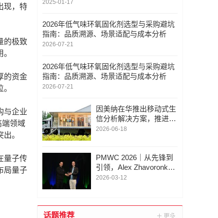
2025-01-17
出现，特
2026年低气味环氧固化剂选型与采购避坑
指南：品质溯源、场景适配与成本分析
量的极致
2026-07-21
用。
2026年低气味环氧固化剂选型与采购避坑
指南：品质溯源、场景适配与成本分析
厚的资金
2026-07-21
位。
因美纳在华推出移动式生
构与企业
信分析解决方案，推进蛋
高端领域
白质组学生态合作
2026-06-18
突出。
PMWC 2026｜从先锋到
在量子传
引领，Alex Zhavoronkov
布局量子
为OpenAI总裁颁发杰出
2026-03-12
人物奖，并任分论坛主席
话题推荐