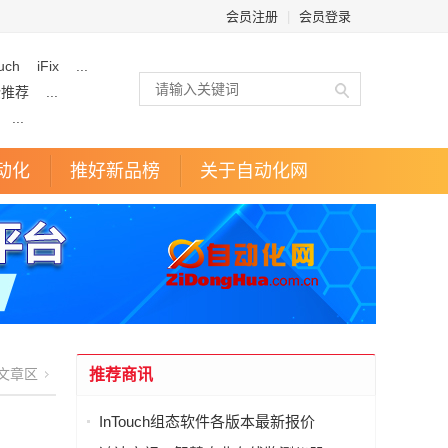
会员注册
|
会员登录
uch
iFix
...
企推荐
...
...
动化
推好新品榜
关于自动化网
文章区
推荐商讯
InTouch组态软件各版本最新报价