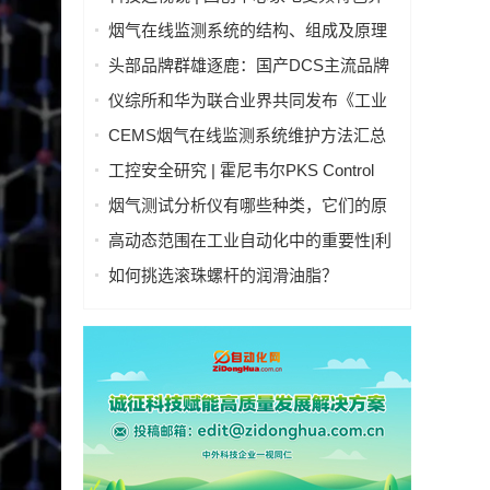
法：自适应变频控制算法
烟气在线监测系统的结构、组成及原理
头部品牌群雄逐鹿：国产DCS主流品牌
技术特点与市场格局深度对比
仪综所和华为联合业界共同发布《工业
光总线白皮书》——F5G全光工业总线
CEMS烟气在线监测系统维护方法汇总
助力工业高精制造
工控安全研究 | 霍尼韦尔PKS Control
Firewall（CF9）安全研究
烟气测试分析仪有哪些种类，它们的原
理分别是什么？
高动态范围在工业自动化中的重要性|利
用低带宽高动态范围 (eHDR) 技术，提
如何挑选滚珠螺杆的润滑油脂？
高工业自动化系统的精度