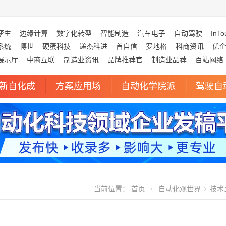
孪生
边缘计算
数字化转型
智能制造
汽车电子
自动驾驶
InTo
系统
博世
硬蛋科技
递杰科进
首自信
罗地格
科商资讯
优
展示厅
中商互联
制造业资讯
品牌推荐官
制造业品荐
百站网络
新自化成
方案应用场
自动化学院派
驾驶自
当前位置：
首页
自动化观世界
技术