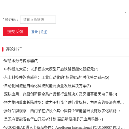
评论排行
·
智慧水务与传感器
(7)
·
中科紫东太初：以多模态大模型开启铁路智能化新纪元
(7)
·
东土科技并购高威科：工业自动化的“场景驱动”时代将要到来
(5)
·
自动化网诚征自动化科技赋能高质量发展解决方案
(3)
·
深耕应用，兆易创新携全系产品和行业解决方案亮相慕尼黑电子展
(3)
·
恒力集团董事长陈建华：致力于打造全球行业标杆，为国家的经济高质量发展贡献更大力量|上海电气集团党委书记、董事长吴磊来访
·
推好品牌观察：西门子在沪设立其中国首个智能基础设施数字化赋能中心
(2)
·
黑芝麻智能发布华山开发者计划 高质量赋能多元应用场景
(2)
·
WOODHEAD通讯卡备品备件：Applicom International PCU1500S7 PCU 1500 S7 V4.5.0