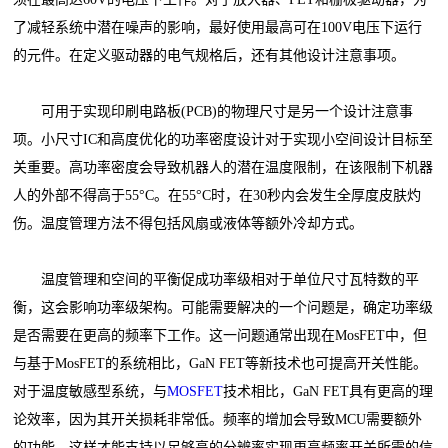
了减轻系统中潜在噪声的影响，最好使用最高可在100V电压下运行
的元件。在定义驱动器的电气规格后，还有其他设计注意事项。
可用于实现印刷电路板(PCB)的物理尺寸是另一个设计注意事
项。小尺寸IC和高度优化的功率密度设计对于实现小空间设计目标至
关重要。高功率密度会导致机器人的潜在温度限制，在该限制下机器
人的外部不得高于55°C。在55°C时，在30秒内会发生全厚度皮肤灼
伤。温度管理方法不得包括风扇或液体等额外冷却方式。
温度管理和空间的平衡促成功率级相对于单位尺寸瓦特数的平
衡，这会影响功率级架构。可能需要解决的一个问题是，确定功率级
是否需要在更高的频率下工作。这一问题通常出现在MosFET中，但
与基于MosFET的系统相比，GaN FET等新技术也可提高开关性能。
对于温度敏感型系统，与
MOSFET
技术相比，GaN FET具有更高的理
论效率，因为其开关损耗非常低。频率的增加会导致MCU需要额外
的功能，这样才能支持以足够高的分辨率实现更高频率开关所需的信