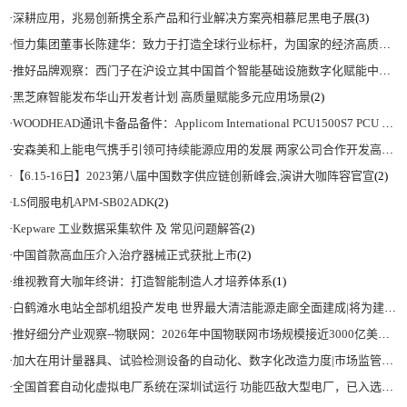
·
深耕应用，兆易创新携全系产品和行业解决方案亮相慕尼黑电子展
(3)
·
恒力集团董事长陈建华：致力于打造全球行业标杆，为国家的经济高质量发展贡献更大力量|上海电气集团党委书记、董事长吴磊来访
·
推好品牌观察：西门子在沪设立其中国首个智能基础设施数字化赋能中心
(2)
·
黑芝麻智能发布华山开发者计划 高质量赋能多元应用场景
(2)
·
WOODHEAD通讯卡备品备件：Applicom International PCU1500S7 PCU 1500 S7 V4.5.0
·
安森美和上能电气携手引领可持续能源应用的发展 两家公司合作开发高性能储能和太阳能组串式逆变器方案 以实现可持续的未来
·
【6.15-16日】2023第八届中国数字供应链创新峰会,演讲大咖阵容官宣
(2)
·
LS伺服电机APM-SB02ADK
(2)
·
Kepware 工业数据采集软件 及 常见问题解答
(2)
·
中国首款高血压介入治疗器械正式获批上市
(2)
·
维视教育大咖年终讲：打造智能制造人才培养体系
(1)
·
白鹤滩水电站全部机组投产发电 世界最大清洁能源走廊全面建成|将为建设新型能源体系、保障国家能源安全、实现“双碳”目标提供有力支撑
·
推好细分产业观察--物联网：2026年中国物联网市场规模接近3000亿美元 智慧工厂、智慧城市、智慧电网等将占60%以上
·
加大在用计量器具、试验检测设备的自动化、数字化改造力度|市场监管总局 工业和信息化部 关于促进企业计量能力提升的指导意见
·
全国首套自动化虚拟电厂系统在深圳试运行 功能匹敌大型电厂，已入选国际典型案例