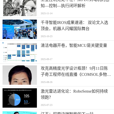
知—控制—执行闭环解析
2025-11-14
千寻智能IROS成果速递： 双论文入选
顶会，机器人闪耀国际舞台
2025-10-23
清洁电器开卷，智能MCU是关键变量
2025-09-17
攻克高精度光学设计瓶颈！9月11日陈
子奇工程师在线直播《COMSOL多物理
场仿真优化高精度光学系统设计》
2025-08-26
激光雷达进化论：RoboSense如何持续
领跑？
2025-07-23