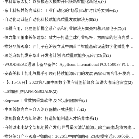
·
中科紫东太初：以多模态大模型开启铁路智能化新纪元
(7)
·
东土科技并购高威科：工业自动化的“场景驱动”时代将要到来
(5)
·
自动化网诚征自动化科技赋能高质量发展解决方案
(3)
·
深耕应用，兆易创新携全系产品和行业解决方案亮相慕尼黑电子展
(3)
·
恒力集团董事长陈建华：致力于打造全球行业标杆，为国家的经济高质量发展贡献更大力量|上海电气集团党委书记、董事长吴磊来访
·
推好品牌观察：西门子在沪设立其中国首个智能基础设施数字化赋能中心
(2)
·
黑芝麻智能发布华山开发者计划 高质量赋能多元应用场景
(2)
·
WOODHEAD通讯卡备品备件：Applicom International PCU1500S7 PCU 1500 S7 V4.5.0
·
安森美和上能电气携手引领可持续能源应用的发展 两家公司合作开发高性能储能和太阳能组串式逆变器方案 以实现可持续的未来
·
【6.15-16日】2023第八届中国数字供应链创新峰会,演讲大咖阵容官宣
(2)
·
LS伺服电机APM-SB02ADK
(2)
·
Kepware 工业数据采集软件 及 常见问题解答
(2)
·
中国首款高血压介入治疗器械正式获批上市
(2)
·
维视教育大咖年终讲：打造智能制造人才培养体系
(1)
·
白鹤滩水电站全部机组投产发电 世界最大清洁能源走廊全面建成|将为建设新型能源体系、保障国家能源安全、实现“双碳”目标提供有力支撑
·
推好细分产业观察--物联网：2026年中国物联网市场规模接近3000亿美元 智慧工厂、智慧城市、智慧电网等将占60%以上