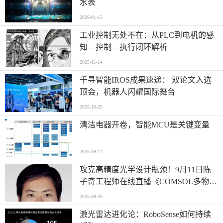
水表
2026-01-15
工业控制无处不在：从PLC到电机的感
知—控制—执行闭环解析
2025-11-14
千寻智能IROS成果速递： 双论文入选
顶会，机器人闪耀国际舞台
2025-10-23
清洁电器开卷，智能MCU是关键变量
2025-09-17
攻克高精度光学设计瓶颈！9月11日陈
子奇工程师在线直播《COMSOL多物理
场仿真优化高精度光学系统设计》
2025-08-26
激光雷达进化论：RoboSense如何持续