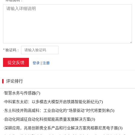
评论排行
·
智慧水务与传感器
(7)
·
中科紫东太初：以多模态大模型开启铁路智能化新纪元
(7)
·
东土科技并购高威科：工业自动化的“场景驱动”时代将要到来
(5)
·
自动化网诚征自动化科技赋能高质量发展解决方案
(3)
·
深耕应用，兆易创新携全系产品和行业解决方案亮相慕尼黑电子展
(3)