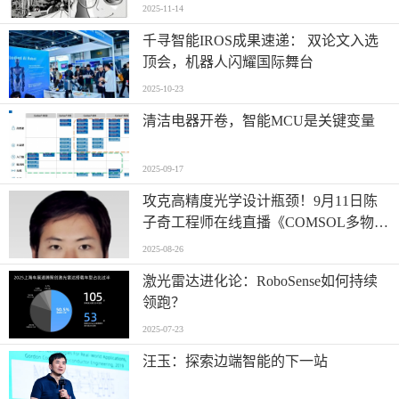
2025-11-14
千寻智能IROS成果速递： 双论文入选
顶会，机器人闪耀国际舞台
2025-10-23
清洁电器开卷，智能MCU是关键变量
2025-09-17
攻克高精度光学设计瓶颈！9月11日陈
子奇工程师在线直播《COMSOL多物理
场仿真优化高精度光学系统设计》
2025-08-26
激光雷达进化论：RoboSense如何持续
领跑？
2025-07-23
汪玉：探索边端智能的下一站