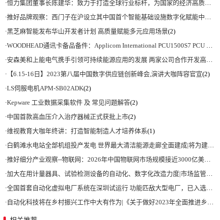
·
恒力集团董事长陈建华：致力于打造全球行业标杆，为国家的经济高质量发展贡献更大力量|上海电气集团党委书记、董事长吴磊来访
·
推好品牌观察：西门子在沪设立其中国首个智能基础设施数字化赋能中心
(2)
·
黑芝麻智能发布华山开发者计划 高质量赋能多元应用场景
(2)
·
WOODHEAD通讯卡备品备件：Applicom International PCU1500S7 PCU 1500 S7 V4.5.0
·
安森美和上能电气携手引领可持续能源应用的发展 两家公司合作开发高性能储能和太阳能组串式逆变器方案 以实现可持续的未来
·
【6.15-16日】2023第八届中国数字供应链创新峰会,演讲大咖阵容官宣
(2)
·
LS伺服电机APM-SB02ADK
(2)
·
Kepware 工业数据采集软件 及 常见问题解答
(2)
·
中国首款高血压介入治疗器械正式获批上市
(2)
·
维视教育大咖年终讲：打造智能制造人才培养体系
(1)
·
白鹤滩水电站全部机组投产发电 世界最大清洁能源走廊全面建成|将为建设新型能源体系、保障国家能源安全、实现“双碳”目标提供有力支撑
·
推好细分产业观察--物联网：2026年中国物联网市场规模接近3000亿美元 智慧工厂、智慧城市、智慧电网等将占60%以上
·
加大在用计量器具、试验检测设备的自动化、数字化改造力度|市场监管总局 工业和信息化部 关于促进企业计量能力提升的指导意见
·
全国首套自动化虚拟电厂系统在深圳试运行 功能匹敌大型电厂，已入选国际典型案例
·
自动化科技将在乡村振兴工作中大有作为|《关于做好2023年全面推进乡村振兴重点工作的意见》发布