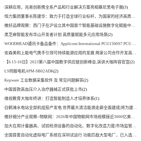
·
深耕应用，兆易创新携全系产品和行业解决方案亮相慕尼黑电子展
(3)
·
恒力集团董事长陈建华：致力于打造全球行业标杆，为国家的经济高质量发展贡献更大力量|上海电气集团党委书记、董事长吴磊来访
·
推好品牌观察：西门子在沪设立其中国首个智能基础设施数字化赋能中心
(2)
·
黑芝麻智能发布华山开发者计划 高质量赋能多元应用场景
(2)
·
WOODHEAD通讯卡备品备件：Applicom International PCU1500S7 PCU 1500 S7 V4.5.0
·
安森美和上能电气携手引领可持续能源应用的发展 两家公司合作开发高性能储能和太阳能组串式逆变器方案 以实现可持续的未来
·
【6.15-16日】2023第八届中国数字供应链创新峰会,演讲大咖阵容官宣
(2)
·
LS伺服电机APM-SB02ADK
(2)
·
Kepware 工业数据采集软件 及 常见问题解答
(2)
·
中国首款高血压介入治疗器械正式获批上市
(2)
·
维视教育大咖年终讲：打造智能制造人才培养体系
(1)
·
白鹤滩水电站全部机组投产发电 世界最大清洁能源走廊全面建成|将为建设新型能源体系、保障国家能源安全、实现“双碳”目标提供有力支撑
·
推好细分产业观察--物联网：2026年中国物联网市场规模接近3000亿美元 智慧工厂、智慧城市、智慧电网等将占60%以上
·
加大在用计量器具、试验检测设备的自动化、数字化改造力度|市场监管总局 工业和信息化部 关于促进企业计量能力提升的指导意见
·
全国首套自动化虚拟电厂系统在深圳试运行 功能匹敌大型电厂，已入选国际典型案例