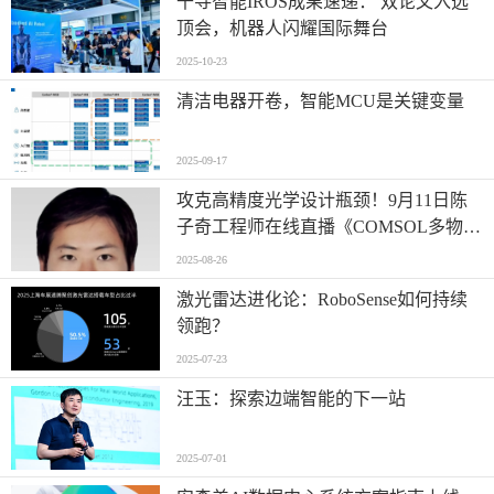
千寻智能IROS成果速递： 双论文入选
顶会，机器人闪耀国际舞台
2025-10-23
清洁电器开卷，智能MCU是关键变量
2025-09-17
攻克高精度光学设计瓶颈！9月11日陈
子奇工程师在线直播《COMSOL多物理
场仿真优化高精度光学系统设计》
2025-08-26
激光雷达进化论：RoboSense如何持续
领跑？
2025-07-23
汪玉：探索边端智能的下一站
2025-07-01