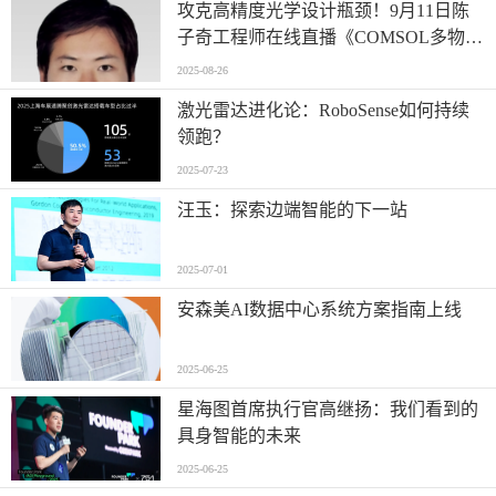
攻克高精度光学设计瓶颈！9月11日陈
子奇工程师在线直播《COMSOL多物理
场仿真优化高精度光学系统设计》
2025-08-26
激光雷达进化论：RoboSense如何持续
领跑？
2025-07-23
汪玉：探索边端智能的下一站
2025-07-01
安森美AI数据中心系统方案指南上线
2025-06-25
星海图首席执行官高继扬：我们看到的
具身智能的未来
2025-06-25