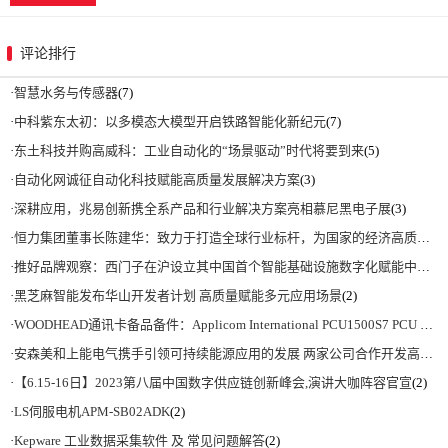
评论排行
·
智慧水务与传感器
(7)
·
中科紫东太初：以多模态大模型开启铁路智能化新纪元
(7)
·
东土科技并购高威科：工业自动化的“场景驱动”时代将要到来
(5)
·
自动化网诚征自动化科技赋能高质量发展解决方案
(3)
·
深耕应用，兆易创新携全系产品和行业解决方案亮相慕尼黑电子展
(3)
·
恒力集团董事长陈建华：致力于打造全球行业标杆，为国家的经济高质量发展贡献更大力量|上海电气集团党委书记、董事长吴磊来访
·
推好品牌观察：西门子在沪设立其中国首个智能基础设施数字化赋能中心
(2)
·
黑芝麻智能发布华山开发者计划 高质量赋能多元应用场景
(2)
·
WOODHEAD通讯卡备品备件：Applicom International PCU1500S7 PCU 1500 S7 V4.5.0
·
安森美和上能电气携手引领可持续能源应用的发展 两家公司合作开发高性能储能和太阳能组串式逆变器方案 以实现可持续的未来
·
【6.15-16日】2023第八届中国数字供应链创新峰会,演讲大咖阵容官宣
(2)
·
LS伺服电机APM-SB02ADK
(2)
·
Kepware 工业数据采集软件 及 常见问题解答
(2)