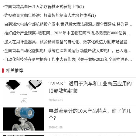
·
中国首款高血压介入治疗器械正式获批上市
(2)
·
维视教育大咖年终讲：打造智能制造人才培养体系
(1)
·
白鹤滩水电站全部机组投产发电 世界最大清洁能源走廊全面建成|将为建设新型能源体系、保障国家能源安全、实现“双碳”目标提供有力支撑
·
推好细分产业观察--物联网：2026年中国物联网市场规模接近3000亿美元 智慧工厂、智慧城市、智慧电网等将占60%以上
·
加大在用计量器具、试验检测设备的自动化、数字化改造力度|市场监管总局 工业和信息化部 关于促进企业计量能力提升的指导意见
·
全国首套自动化虚拟电厂系统在深圳试运行 功能匹敌大型电厂，已入选国际典型案例
·
自动化科技将在乡村振兴工作中大有作为|《关于做好2023年全面推进乡村振兴重点工作的意见》发布
相关推荐
T2PAK：适用于汽车和工业高压应用的
顶部散热封装
2026-03-13
电磁流量计的10大产品特点，你了解几
个？
2026-01-28