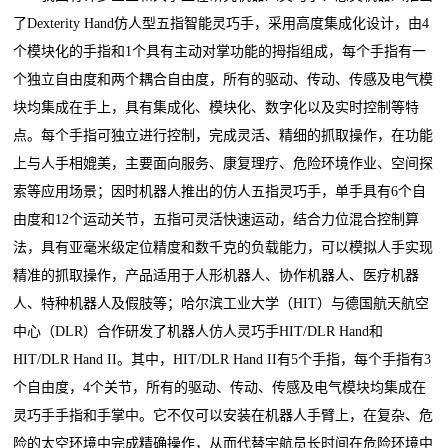
了Dexterity Hand仿人型五指智能灵巧手，采用高度集成化设计，由4
个模块化的手指和1个具有主动对掌功能的拇指组成，每个手指有一
个独立自由度和两个耦合自由度，所有的驱动、传动、传感及电气模
块均集成在手上，具有集成化、模块化、数字化以及实时控制等特
点。每个手指可独立进行控制，完成灵活、精细的抓取操作，在功能
上与人手相媲美，主要面向服务、康复理疗、危险环境作业、空间探
索等应用场景；因时机器人推出的仿人五指灵巧手，单手具有6个自
由度和12个运动关节，五指可灵活快速运动，结合力位混合控制算
法，具有亚毫米级定位精度和数千克的负载能力，可以模拟人手实现
精准的抓取操作，产品适用于人形机器人、协作机器人、医疗机器
人、特种机器人及假肢等；哈尔滨工业大学（HIT）与德国航天航空
中心（DLR）合作研发了机器人仿人灵巧手HIT/DLR Hand和
HIT/DLR Hand II。其中，HIT/DLR Hand II有5个手指，每个手指有3
个自由度，4个关节，所有的驱动、传动、传感及电气模块均集成在
灵巧手手指和手掌中。它不仅可以安装在机器人手臂上，在复杂、危
险的太空环境中完成精确操作，从而代替宇航员长时间在危险环境中