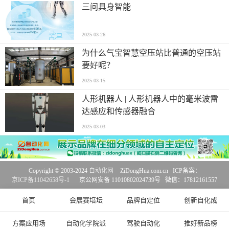
三问具身智能
2025-03-26
为什么气宝智慧空压站比普通的空压站
要好呢？
2025-03-15
人形机器人 | 人形机器人中的毫米波雷
达感应和传感器融合
2025-03-03
Copyright © 2003-2024
自动化网
ZiDongHua.com.cn ICP备案：
京ICP备11042658号-1
京公网安备 11010802024739号 微信：17812161557
首页
会展赛培坛
品牌自定位
创新自化成
方案应用场
自动化学院派
驾驶自动化
推好新品榜