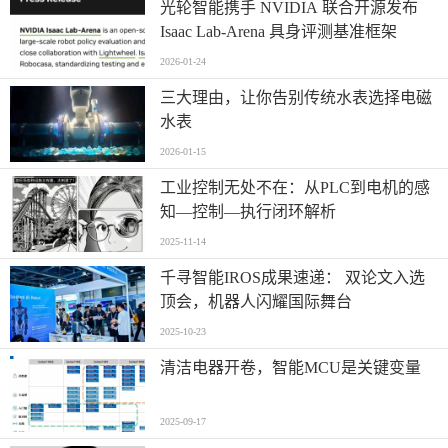
光轮智能携手 NVIDIA 联合开源发布
Isaac Lab-Arena 具身评测基准框架
2026-01-24
三大理由，让你告别传统水表选择电磁
水表
2026-01-15
工业控制无处不在：从PLC到电机的感
知—控制—执行闭环解析
2025-11-14
千寻智能IROS成果速递： 双论文入选
顶会，机器人闪耀国际舞台
2025-10-23
清洁电器开卷，智能MCU是关键变量
2025-09-17