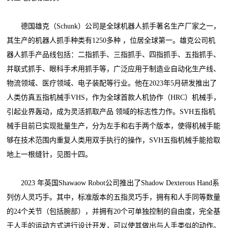
德国雄克（Schunk）公司是全球机器人抓手著名生产厂家之一，
其生产的机器人抓手种类有1250多种 ，位居全球第一。雄克公司机
器人抓手产品线包括：二指抓手、三指抓手、四指抓手、五指抓手、
并联式抓手、眼科手术用抓手等，广泛应用于制造业自动化生产线、
物流领域、医疗领域、电子装配等行业。他在2023年5月研发推出了
人类仿真五指机械手VHS，作为全球首款人机协作（HRC）机械手，
引起业界轰动，成为灵活抓取产品 领域的标志性力作。SVH五指机
械手目前已实现批量生产，分为左手和右手两个版本，使得机械手能
够在技术范围内重复人类用双手执行的操作，SVH五指机械手能拾取
地上一根缝针，见图十四。
2023 年英国Shawaow Robot公司推出了Shadow Dexterous Hand系
列仿人灵巧手。其中，标准版本的五指灵巧手，拥有和人手同等数量
的24个关节（包括腕部），并拥有20个可单独控制的自由度，完全基
于人手的运动方式进行设计开发，可以使其做出与人手类似的动作。