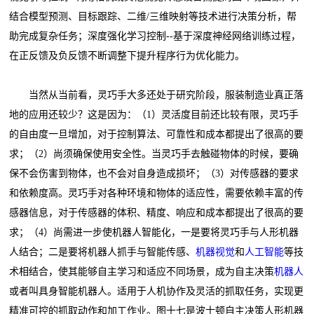
结合模型预测、目标跟踪、二维/三维映射等技术进行决策分析，帮
助完成复杂任务；深度强化学习控制--基于深度神经网络训练过程，
在正反馈及负反馈不断调整下提升程序行为优化能力。
当然从当前看，灵巧手大多还处于研究阶段，服装制造业真正落
地的应用还较少？这是因为：（1）灵活度目前还比较有限，灵巧手
的自由度一旦增加，对于控制算法、可靠性和成本都提出了很高的要
求；（2）尚须确保使用安全性。当灵巧手去触碰物体的时候，要确
保不会伤害到物体，也不会对自身造成损坏；（3）对传感器的要求
和依赖度高。灵巧手对各种环境和物体的适应性，需要依赖丰富的传
感器信息，对于传感器的体积、精度、响应和成本都提出了很高的要
求；（4）尚需进一步使机器人智能化，一是要将灵巧手与人形机器
人结合；二是要将机器人抓手与智能传感、
机器视觉
和
人工智能
等技
术相结合，使其能够自主学习和适应不同场景，成为自主决策
机器人
或者叫具身智能机器人。适用于人机协作及灵活的抓取任务，实现更
精准可控的抓取动作和加工作业。图十七是波士顿自主决策人形机器