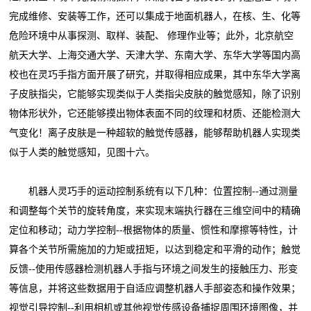
完成维修、安装等工作，还可以集成于地面机器人，在核、生、化等
危险环境中从事探测、取样、装配、 修理作业等；此外，北京航空
航天大学、上海交通大学、天津大学、东南大学、东华大学等国内高
校也在灵巧手指方面开展了研究，并取得相应成果，其中东华大学离
子皮肤指尖，它能够实现类似于人类指尖皮肤的触觉感知，除了识别
物体形状外，它还能够摸出物体表面不同的纹理和材质、还能检测大
气变化！离子皮肤是一种超软的触觉传感器，能够帮助机器人实现类
似于人类的触觉感知，见图十六。
机器人灵巧手的运动控制系统有以下几种：位置控制--通过测量
和调整每个关节的旋转角度，来实现末端执行器在三维空间中的精确
定位和移动；动力学控制--根据物体的质量、惯性和摩擦等特性，计
算各个关节所需施加的力矩或扭矩，以达到稳定和平滑的动作；触觉
反馈--使用传感器检测机器人手指与环境之间发生的接触压力、形变
等信息，并将这些数据用于自适应调整机器人手部姿态和操作效果；
视觉引导控制--利用相机或其他视觉传感设备捕捉周围环境图像，并