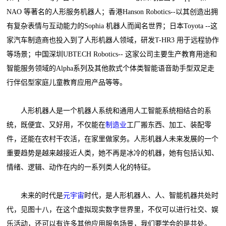
NAO 等著名的人形服务机器人；香港Hanson Robotics--以其创造出拥
有复杂表情与互动能力的Sophia 机器人而闻名世界；日本Toyota --这
家汽车制造商也投入到了人形机器人领域，研发T-HR3 用于远程协作
等场景；中国深圳UBTECH Robotics-- 这家公司主要生产教育用途和
智能服务领域的Alpha系列及其他款式个体类智能语音助手型双足走
行伴侣型家庭儿童教育应用产品等等。
人形机器人是一个机器人系统和通用人工智能系统相结合的系
统，既便宜、又好用，不仅能在
制造业
工厂搬东西、加工、装配零
件，还能在农村干农活，在家里做家务。人形机器人未来发展的一个
重要趋势是越来越接近人类，她不再是冰冷的机器，她有包括认知、
情绪、逻辑、动作在内的一系列类人化的特征。
未来的时代是
元宇宙
时代，是人形机器人、人、智能机器共处时
代，见图十八，在这个虚拟现实数字世界里，不仅可以进行社交、娱
乐活动，还可以有许多其他应用服务场景，我们要学会的是共处。