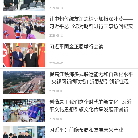
2026-06-16
让中朝传统友谊之树更加根深叶茂——
习近平总书记对朝鲜进行国事访问纪实
2026-06-11
习近平同金正恩举行会谈
2026-06-09
提高江铁海多式联运能力和自动化水平
| 央视网新闻联播 | 新思想引领新征程 |
西部陆海新通道跑出高水平对外开放
2026-06-04
“加速度”
创造属于我们这个时代的新文化 | 习近
平文化思想引领文化传承发展开创新局
面
2026-06-03
习近平：前瞻布局和发展未来产业