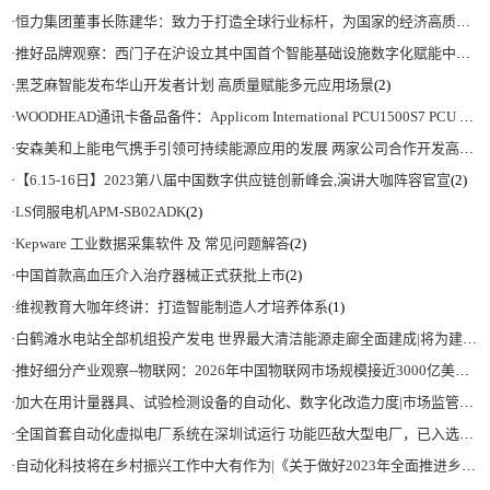
·
恒力集团董事长陈建华：致力于打造全球行业标杆，为国家的经济高质量发展贡献更大力量|上海电气集团党委书记、董事长吴磊来访
·
推好品牌观察：西门子在沪设立其中国首个智能基础设施数字化赋能中心
(2)
·
黑芝麻智能发布华山开发者计划 高质量赋能多元应用场景
(2)
·
WOODHEAD通讯卡备品备件：Applicom International PCU1500S7 PCU 1500 S7 V4.5.0
·
安森美和上能电气携手引领可持续能源应用的发展 两家公司合作开发高性能储能和太阳能组串式逆变器方案 以实现可持续的未来
·
【6.15-16日】2023第八届中国数字供应链创新峰会,演讲大咖阵容官宣
(2)
·
LS伺服电机APM-SB02ADK
(2)
·
Kepware 工业数据采集软件 及 常见问题解答
(2)
·
中国首款高血压介入治疗器械正式获批上市
(2)
·
维视教育大咖年终讲：打造智能制造人才培养体系
(1)
·
白鹤滩水电站全部机组投产发电 世界最大清洁能源走廊全面建成|将为建设新型能源体系、保障国家能源安全、实现“双碳”目标提供有力支撑
·
推好细分产业观察--物联网：2026年中国物联网市场规模接近3000亿美元 智慧工厂、智慧城市、智慧电网等将占60%以上
·
加大在用计量器具、试验检测设备的自动化、数字化改造力度|市场监管总局 工业和信息化部 关于促进企业计量能力提升的指导意见
·
全国首套自动化虚拟电厂系统在深圳试运行 功能匹敌大型电厂，已入选国际典型案例
·
自动化科技将在乡村振兴工作中大有作为|《关于做好2023年全面推进乡村振兴重点工作的意见》发布