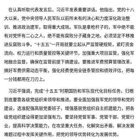
在认真听取代表发言后，习近平发表重要讲话。他指出，党的十八
大以来，党中央领导人民军队以前所未有的决心和力度深化政治整
训、推进政治建军，取得重大成效。军队是拿枪杆子的，军中绝不能
有对党怀有二心之人，绝不能有腐败分子藏身之地，必须坚定不移推
进反腐败斗争。“十五五”一开局就要立起从严监管硬规矩，紧盯资金
流向、权力运行和质量管控等关键环节，加强重大项目监管，强化军
地融合监督，确保在监管前提下搞建设。要推进军费预算管理改革，
搞好军费供需动态平衡，强化经费使用全链条管控和绩效评估，把每
一分钱都用在刀刃上。
习近平强调，完成“十五五”时期国防和军队现代化目标任务，归根
到底要靠各级党组织来领导和推进。要全面加强我军党的领导和党的
建设，选准配强高层党委班子，增强基层党组织自主抓建能力，把各
级党组织建设得更加坚强有力。要坚持党管军事、党管干部、党管行
业，提高科学决策能力，在攻坚重大任务、化解突出矛盾、解决发展
难题过程中发挥关键作用，把党的领导优势转化为发展优势。