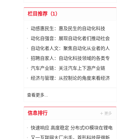
栏目推荐（1）
动感惠民生：惠及民生的自动化科技
动化自强音：展现自动化者们推动社会
进步发出的响亮声音
自动化者人文：聚焦自动化从业者的人
文思考
招聘自家人：自动化科技领域的各类专
家及人才需求资讯
汽车产业链：关注汽车上下游产业链
经济与管理：从控制论的角度来看经济
与管理
查看更多...
信息排行
快速响应 高度稳定 分布式IO模块在锂电
池制造的优势揭秘 | 支持Modbus、
又一互联网大厂出手，首形科技获得新