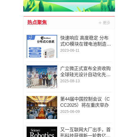
热点聚焦
快速响应 高度稳定 分布
式IO模块在锂电池制造的
优势揭秘 | 支持Modbu
2023-06-11
s、MQTT、OPC UA、P
rofinet、EtherCAT、Ethe
rnet/IP、BACnet/IP等多
广立微正式宣布全资收购
种协议
全球硅光设计自动化先锋
LUCEDA
2025-08-13
第44届中国控制会议（C
CC2025）将在重庆举办
2025-06-09
又一互联网大厂出手，首
形科技获得新一轮数亿元