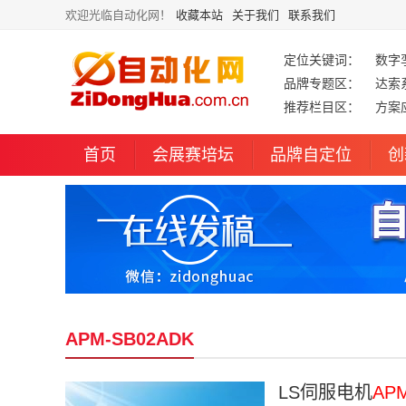
欢迎光临自动化网！
收藏本站
关于我们
联系我们
定位关键词：
数字
品牌专题区：
达索
推荐栏目区：
方案
首页
会展赛培坛
品牌自定位
创
APM-SB02ADK
LS伺服电机
AP