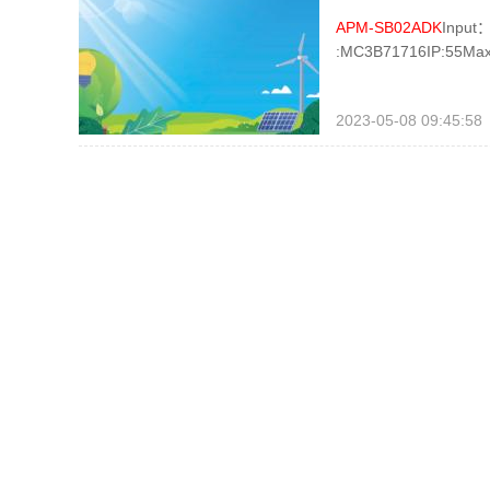
APM-SB02ADK
Input
:MC3B71716IP:55Max
2023-05-08 09:45:58