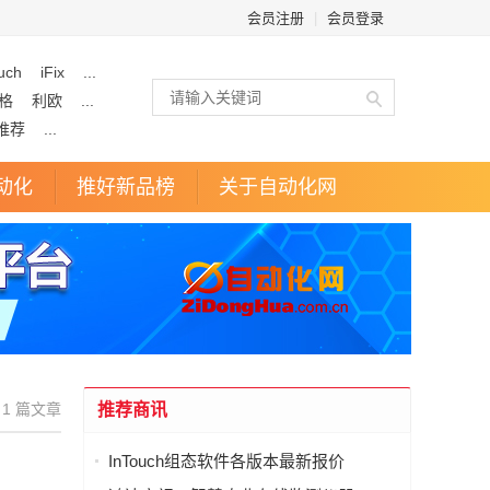
会员注册
|
会员登录
uch
iFix
...
格
利欧
...
推荐
...
动化
推好新品榜
关于自动化网
1 篇文章
推荐商讯
InTouch组态软件各版本最新报价