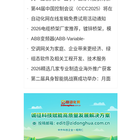
MQTT、OPC UA、Profinet、
一轮数亿元A1轮融资｜人脸机器人首次
第44届中国控制会议（CCC2025）将在
EtherCAT、Ethernet/IP、BACnet/IP等多
登上《科学·机器人学》封面
重庆举办
种协议
自动化网在线发稿免费试用活动通知
2026电缆桥架厂家推荐，镀锌桥架，模
压桥架，防火桥架，瓦楞桥架厂家优选
ABB变频器(ABB-Variable-
指南！
frequencyDrive，VFD) ACS510变频器
空调网关为家庭、企业带来更经济、绿
参数设置及故障处理
色的制冷方案！中央空调采集网关节能
组态软件及相关工程开发、技术服务
方案 | 广泛应用于智慧园区、智慧楼
2026精选几家专业制造业海外推广获客
宇、智慧办公、智慧教育、智慧农业等
服务商，为制造企业提供海外获客解决
多个领域。
第二届具身智能挑战赛成功举办：月面
方案（附带联系方式）
救援，智能启航