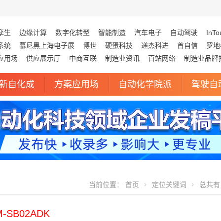
孪生
边缘计算
数字化转型
智能制造
汽车电子
自动驾驶
InTo
系统
慕尼黑上海电子展
博世
硬蛋科技
递杰科进
首自信
罗地
应用场
供应展示厅
中商互联
制造业资讯
百站网络
制造业品牌
新自化成
方案应用场
自动化学院派
驾驶自
当前位置：
首页
定位关键词
总共有 
M-SB02ADK