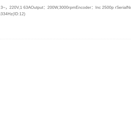
：3~，220V,1 63AOutput：200W,3000rpmEncoder：Inc 2500p rSerialN
334Hz(ID:12)