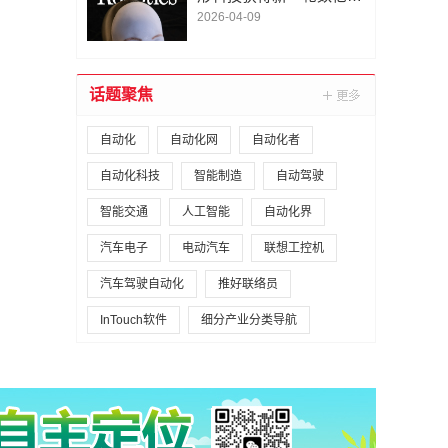
A1轮融资｜人脸机器人首
2026-04-09
次登上《科学·机器人
学》封面
话题聚焦
自动化
自动化网
自动化者
自动化科技
智能制造
自动驾驶
智能交通
人工智能
自动化界
汽车电子
电动汽车
联想工控机
汽车驾驶自动化
推好联络员
InTouch软件
细分产业分类导航