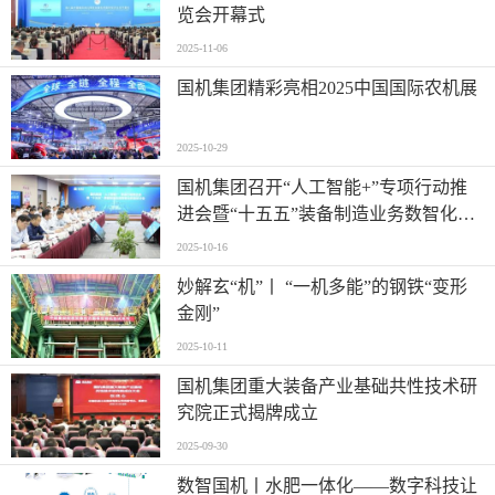
览会开幕式
2025-11-06
国机集团精彩亮相2025中国国际农机展
2025-10-29
国机集团召开“人工智能+”专项行动推
进会暨“十五五”装备制造业务数智化转
型研讨会
2025-10-16
妙解玄“机”丨 “一机多能”的钢铁“变形
金刚”
2025-10-11
国机集团重大装备产业基础共性技术研
究院正式揭牌成立
2025-09-30
数智国机丨水肥一体化——数字科技让