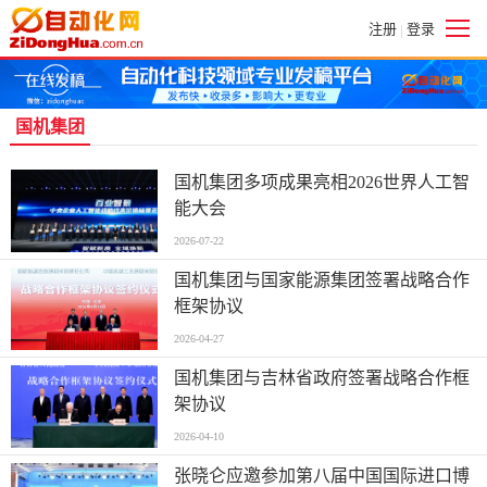
注册
登录
|
国机集团
国机集团多项成果亮相2026世界人工智
能大会
2026-07-22
国机集团与国家能源集团签署战略合作
框架协议
2026-04-27
国机集团与吉林省政府签署战略合作框
架协议
2026-04-10
张晓仑应邀参加第八届中国国际进口博