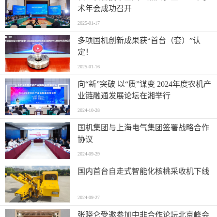
术年会成功召开
2025-01-17
多项国机创新成果获“首台（套）”认
定！
2025-01-16
向“新”突破 以“质”谋变 2024年度农机产
业链融通发展论坛在湘举行
2024-10-28
国机集团与上海电气集团签署战略合作
协议
2024-09-29
国内首台自走式智能化核桃采收机下线
2024-09-27
张晓仑受邀参加中非合作论坛北京峰会