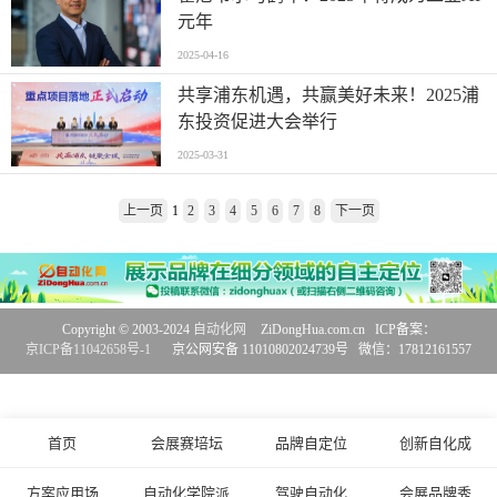
元年
2025-04-16
共享浦东机遇，共赢美好未来！2025浦
东投资促进大会举行
2025-03-31
上一页
1
2
3
4
5
6
7
8
下一页
Copyright © 2003-2024
自动化网
ZiDongHua.com.cn ICP备案：
京ICP备11042658号-1
京公网安备 11010802024739号 微信：17812161557
首页
会展赛培坛
品牌自定位
创新自化成
方案应用场
自动化学院派
驾驶自动化
会展品牌秀