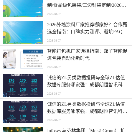
制/食品级包装袋/三边封袋定制/2026年
杭州地区食品级包装袋厂商综合评测
2026-08-07
2026外墙涂料厂家推荐哪家好？合作甄
选全指南：口碑实力测评、避坑FAQ及
适配场景深度解析
2026-08-07
智能打包机厂家选择指南：茄子智能促
进包装自动化新时代
2026-08-07
诚信的ZL另类数据投研与全球ZL估值
数据库服务哪家强：成都朗恒智讯科技
联系/2026年成都地区专业机构综合解析
2026-08-07
诚信的ZL另类数据投研与全球ZL估值
数据库服务哪家强：成都朗恒智讯科技
联系/2026年成都地区专业机构综合解析
2026-08-07
Infosys 与芬林集团（Metsä Group） 扩