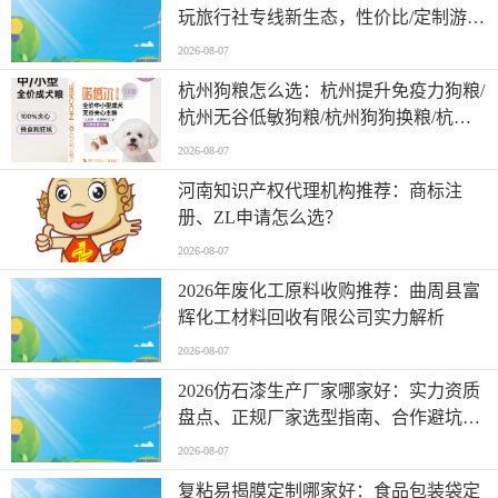
玩旅行社专线新生态，性价比/定制游/
精品小团/一价全含/半包团，旅行社怎
2026-08-07
么报名
杭州狗粮怎么选：杭州提升免疫力狗粮/
杭州无谷低敏狗粮/杭州狗狗换粮/杭州
狗粮/夹心狗粮与换粮期喂养全攻略
2026-08-07
河南知识产权代理机构推荐：商标注
册、ZL申请怎么选？
2026-08-07
2026年废化工原料收购推荐：曲周县富
辉化工材料回收有限公司实力解析
2026-08-07
2026仿石漆生产厂家哪家好：实力资质
盘点、正规厂家选型指南、合作避坑
FAQ及靠谱服务商推荐
2026-08-07
复粘易揭膜定制哪家好：食品包装袋定