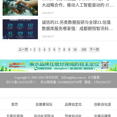
大战略合作，推动人工智能驱动的 IT
转型
2026-08-07
诚信的ZL另类数据投研与全球ZL估值
数据库服务哪家强：成都朗恒智讯科技
联系/2026年成都地区专业机构综合解析
2026-08-07
上一页
1
2
3
4
5
6
7
8
9
10
..
208
下一页
Copyright © 2003-2024
自动化网
ZiDongHua.com.cn ICP备案：
京ICP备11042658号-1
京公网安备 11010802024739号 微信：17812161557
首页
会展赛培坛
品牌自定位
创新自化成
方案应用场
自动化学院派
驾驶自动化
会展品牌秀