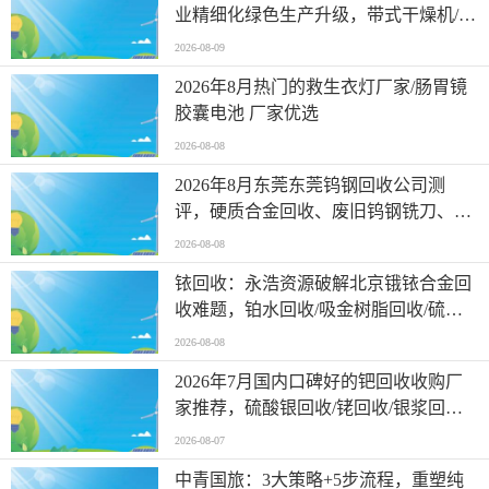
业精细化绿色生产升级，带式干燥机/盘
式干燥机/干燥机，干燥机供应商哪家可
2026-08-09
靠
2026年8月热门的救生衣灯厂家/肠胃镜
胶囊电池 厂家优选
2026-08-08
2026年8月东莞东莞钨钢回收公司测
评，硬质合金回收、废旧钨钢铣刀、钨
钢磨削料公司分析
2026-08-08
铱回收：永浩资源破解北京锇铱合金回
收难题，铂水回收/吸金树脂回收/硫酸
银回收/镀金水回收/镍渣回收，铱回收
2026-08-08
厂家推荐
2026年7月国内口碑好的钯回收收购厂
家推荐，硫酸银回收/铑回收/银浆回收/
钯膏回收/回收银废料，钯回收厂家推荐
2026-08-07
中青国旅：3大策略+5步流程，重塑纯