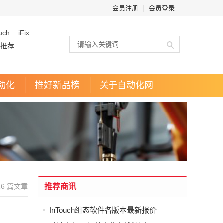
会员注册
|
会员登录
uch
iFix
...
企推荐
...
...
动化
推好新品榜
关于自动化网
6 篇文章
推荐商讯
InTouch组态软件各版本最新报价