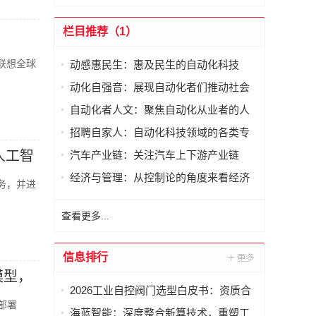
栏目推荐（1）
览联想全球
动感惠民生：惠及民生的自动化科技
动化自强音：展现自动化者们推动社会
进步发出的响亮声音
自动化者人文：聚焦自动化从业者的人
文思考
招聘自家人：自动化科技领域的各类专
家及人才需求资讯
人工智
汽车产业链：关注汽车上下游产业链
经济与管理：从控制论的角度来看经济
务，并进
与管理
查看更多...
信息排行
模型，
2026工业自控阀门选型白皮书：资质合
侧部署
规与工况适配成为采购决策核心
海蓝智能：深度整合新算技术，重塑工