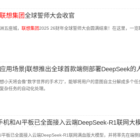
联想集团
全球誓师大会收官
洲五座城，
联想集团
2025 26财年全球誓师大会圆满结束！在这里，一
应用场景|联想推出全球首款端侧部署DeepSeek的
想小天将会像“数字世界的手术刀”，能够将用户的意图自主分解成多个任
复杂任务的自动化处理。
I手机和AI平板已全面接入云端DeepSeek-R1联网大
侧运行该大模型的AI PC品牌
和AI平板已全面接入云端DeepSeek-R1联网满血版大模型，并将率先在端