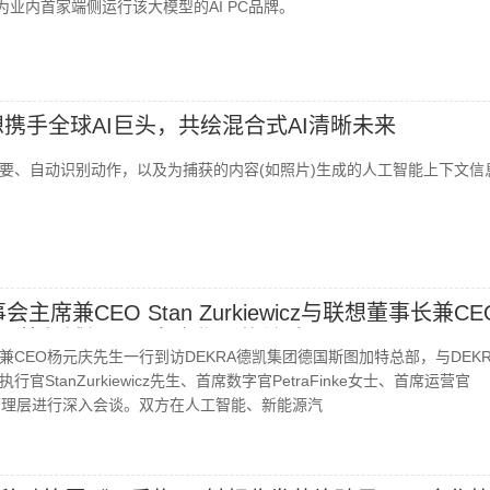
成为业内首家端侧运行该大模型的AI PC品牌。
想携手全球AI巨头，共绘混合式AI清晰未来
要、自动识别动作，以及为捕获的内容(如照片)生成的人工智能上下文信
会主席兼CEO Stan Zurkiewicz与联想董事长兼C
AI等领域加强双向合作伙伴关系
兼CEO杨元庆先生一行到访DEKRA德凯集团德国斯图加特总部，与DEK
StanZurkiewicz先生、首席数字官PetraFinke女士、首席运营官
n先生等管理层进行深入会谈。双方在人工智能、新能源汽