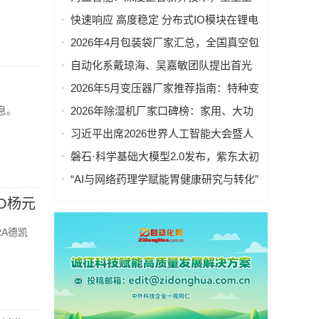
业读码器服务新标杆
快速响应 高度稳定 分布式IO模块在锂电
池制造的优势揭秘 | 支持Modbus、
2026年4月包装袋厂家汇总，全国真空包
MQTT、OPC UA、Profinet、
装袋，密封包装袋，凹版包装袋，相机
自动化系戴琼海、吴嘉敏团队提出首光
EtherCAT、Ethernet/IP、BACnet/IP等多
包装袋重点企业官方联系方式与采购指
子事件感知的荧光寿命显微成像方法
种协议
2026年5月变压器厂家推荐指南：特种变
南
压器，单相变压器，低压变压器，定制
息。
2026年除湿机厂家口碑榜：家用、大功
变压器，光伏变压器公司优选！
率、静音、小型抽湿机优选指南，高性
习近平出席2026世界人工智能大会暨人
价比品牌推荐及选型攻略
工智能全球治理高级别会议开幕式并发
磐石·科学基础大模型2.0发布，紫东太初
表主旨讲话
团队支撑联合研发攻关
“AI与网络药理学赋能胃健康研究与转化”
学术研讨会在京举行—— 多学科交叉推
EO杨元
动胃病防治进入智能化新阶段
RA德凯