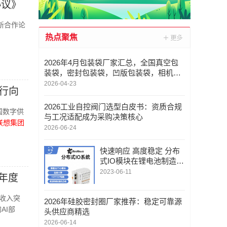
协议》
新合作论
热点聚焦
2026年4月包装袋厂家汇总，全国真空包
装袋，密封包装袋，凹版包装袋，相机包
装袋重点企业官方联系方式与采购指南
2026-04-23
行向
2026工业自控阀门选型白皮书：资质合规
国数字供
与工况适配成为采购决策核心
联想集团
2026-06-24
快速响应 高度稳定 分布
式IO模块在锂电池制造的
优势揭秘 | 支持Modbu
2023-06-11
年度
s、MQTT、OPC UA、P
rofinet、EtherCAT、Ethe
度收入突
2026年硅胶密封圈厂家推荐：稳定可靠源
rnet/IP、BACnet/IP等多
AI部
头供应商精选
种协议
2026-06-14