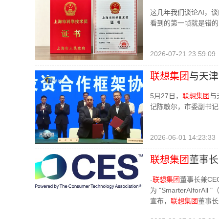
这几年我们谈论AI，谈
看到的第一帧就是错的
2026-07-21 23:59:09
联想集团
与天津
心
5月27日，
联想集团
与
记陈敏尔，市委副书记
2026-06-01 14:23:33
联想集团
董事长
-
联想集团
董事长兼CEO
为 "SmarterAIfor
宣布，
联想集团
董事长