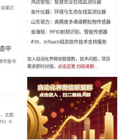
鸿达安视：智慧农业在线监测仪器
？如果它
金叶仪器：环境与生态在线监测仪器
山东诺方：高精度多通道颗粒物传感器
金瑞铭：RFID射频识别、智能传感器
iFIX、InTouch组态软件技术支持服务
造中
加入自动化界微信联盟群，技术问题，项目
津市委书
需求即时对接。
点击这里 扫码进群...
26，主题
CTA）®