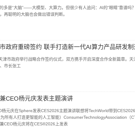
的多是“大脑”——大模型、大算力。但很少有人追问：AI的“眼睛”靠谱吗
，再聪明的大脑也会做出错误判断。
市政府重磅签约 联手打造新一代AI算力产品研发制
天津市政府举行战略合作签约仪式，双方携手开启深度合作全新篇章。天
、市长张工
兼CEO杨元庆发表主题演讲
杨元庆在Sphere发表CES2026主题演讲联想将TechWorld带到CES20
All "（为所有人打造更智能的人工智能）ConsumerTechnologyAssociation（
兼CEO杨元庆将在CES®2026上发表