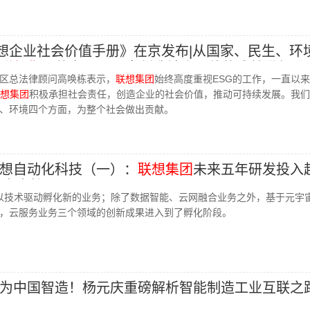
22联想企业社会价值手册》在京发布|从国家、民生、环
联想集团
落实ESG理念创造社会价值的成就进行了
区总法律顾问高唤栋表示，
联想集团
始终高度重视ESG的工作，一直以
想集团
积极承担社会责任，创造企业的社会价值，推动可持续发展。我们
、环境四个方面，为整个社会做出贡献。
想自动化科技（一）：
联想集团
未来五年研发投入
三大支柱
年以技术驱动孵化新的业务；除了数据智能、云网融合业务之外，基于元宇
计算，云服务业务三个领域的创新成果进入到了孵化阶段。
为中国智造！杨元庆重磅解析智能制造工业互联之