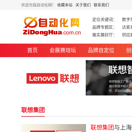
欢迎光临自动化网！
收藏本站
关于我们
联系我们
定位关键词：
数字
品牌专题区：
达索
推实展好厅：
供应
首页
会展赛培坛
品牌自定位
创
联想集团
联想集团
与上海