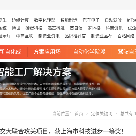
孪生
边缘计算
数字化转型
智能制造
汽车电子
自动驾驶
InTo
系统
博世
硬蛋科技
递杰科进
首自信
罗地格
科商资讯
优
展示厅
中商互联
制造业资讯
品牌推荐官
制造业品荐
百站网络
新自化成
方案应用场
自动化学院派
驾驶自
当前位置：
首页
定位关键词
总共有 1
交大联合攻关项目，获上海市科技进步一等奖！