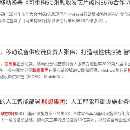
移动签署《可重构5G射频收发芯片破风8676合作
移动全球合作伙伴大会“移动信息现代产业链共链行动暨战略性新兴产业创
国移动签署了《可重构5G射频收发芯片破风8676合作协议》。
，移动设备供应链负责人张伟：打造韧性供应链 智
日，
联想集团
副总裁，移动设备供应链负责人张伟受邀出席2023第八届中
生与参会嘉宾分享
联想集团
在供应链领域的实践和洞察。Richard张伟是
备供应链（MDSC，MobileDevi
的人工智能部署|
联想集团
：人工智能基础设施业务
元，再追加10亿美元部署
，
联想集团
ISG（基础设施方案业务集团）全球宣布其AI基础设施业务年
其下一阶段增长战略，即未来三年将追加投资10亿美元，以加速全球企业的