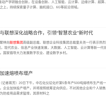
推动产学研融合创新，在设备创新、人工智能、云计算、边缘计算、超算、
之上，持续探索量子计算、脑机接口、6G等前沿领域。
与联想深化战略合作，引领“智慧农业”新时代
聚林向
联想集团
高级副总裁、联想企业科技集团总裁童夫尧一行表示热烈
前，现代农业、信息产业快速发展，大数据、人工智能、云计算等新一代
。国家倡导大力发展数字农业、建设数字乡村。
加速熔喷布增产
电（记者蒋芳）20日下午，中石化仪征化纤第5条年产500吨熔喷布生产线
，企业加快投产增产，并将按照统筹定向供应，不对其他企业和个人销售
为防疫用品需求猛增，其原材料之