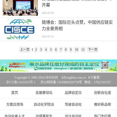
开幕
2025-07-30
链博会：国际巨头点赞，中国供应链实
力全景亮相
2025-07-21
上一页
1
2
3
4
5
6
7
8
9
10
11
下一页
Copyright © 2003-2024
自动化网
ZiDongHua.com.cn ICP备案：
京ICP备11042658号-1
京公网安备 11010802024739号 微信：17812161557
首页
会展赛培坛
品牌自定位
创新自化成
方案应用场
自动化学院派
驾驶自动化
推好新品榜
自动化者人文
动感惠民生
设计自动化
热门专栏榜