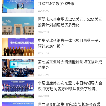
共绘FLNG数字化未来
2026-01-06
阿曼未来基金承诺12亿美元，52亿美元
投资计划加速经济多元化
2025-12-19
中集安瑞科钢焦一体化项目再落一子，
预计2026年投产
2025-11-20
第七届东亚峰会清洁能源论坛在福州成
功举办
2025-11-05
李强出席第28次东盟与中日韩领导人会
议|中方愿同各方继续深化数字经济、电
动汽车、清洁能源等合作
2025-10-28
世界聚变能源集团第2次部长级会议暨