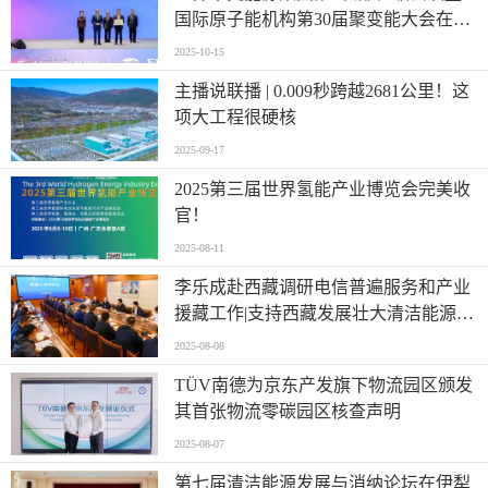
国际原子能机构第30届聚变能大会在成
都开幕
2025-10-15
主播说联播 | 0.009秒跨越2681公里！这
项大工程很硬核
2025-09-17
2025第三届世界氢能产业博览会完美收
官！
2025-08-11
李乐成赴西藏调研电信普遍服务和产业
援藏工作|支持西藏发展壮大清洁能源、
绿色工业等产业
2025-08-08
TÜV南德为京东产发旗下物流园区颁发
其首张物流零碳园区核查声明
2025-08-07
第七届清洁能源发展与消纳论坛在伊犁