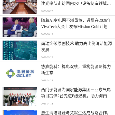
建光率队走访国内水电设备制造领域某
重点客户
2026-06-22
随着AI令电网不堪重负，远景在2026年
VivaTech大会上发布Mission Gobi计划
2026-06-19
南瑞突破原创技术 助力高比例清洁能源
发展
2026-05-22
协鑫能科：算电双核，重构能源与算力
新生态
2026-04-28
西门子能源为国家能源集团三亚东气电
项目提供2台先进F级燃机，助力海南自
贸港清洁能源发展
2026-04-14
惠生清洁能源与艾默生达成战略合作，