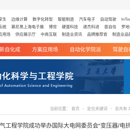
孪生
边缘计算
数字化转型
智能制造
汽车电子
自动驾驶
InTo
系统
慕尼黑上海电子展
博世
硬蛋科技
递杰科进
首自信
罗地
应用场
供应展示厅
中商互联
制造业资讯
品牌推荐官
制造业品
新自化成
方案应用场
自动化学院派
驾驶自
当前位置：
首页
定位关键词
总共有 2
气工程学院成功举办国际大电网委员会“变压器/电