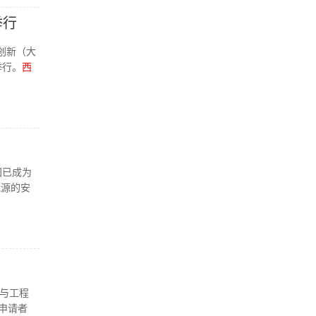
举行
创新（大
举行。
西
团已成为
能源的安
与工程
申请者