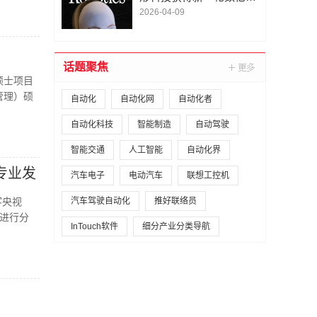
A1轮融资｜人脸机器人首
2026-04-09
次登上《科学·机器人
学》封面
话题聚焦
硕士项目
管理）硕
自动化
自动化网
自动化者
自动化科技
智能制造
自动驾驶
智能交通
人工智能
自动化界
专业发
汽车电子
电动汽车
联想工控机
客央视
汽车驾驶自动化
推好联络员
进行分
InTouch软件
细分产业分类导航