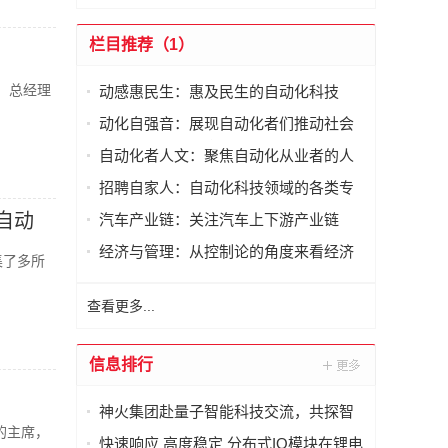
栏目推荐（1）
、总经理
动感惠民生：惠及民生的自动化科技
动化自强音：展现自动化者们推动社会
进步发出的响亮声音
自动化者人文：聚焦自动化从业者的人
文思考
招聘自家人：自动化科技领域的各类专
家及人才需求资讯
自动
汽车产业链：关注汽车上下游产业链
经济与管理：从控制论的角度来看经济
集了多所
与管理
查看更多...
信息排行
神火集团赴量子智能科技交流，共探智
的主席，
能化矿山新未来
快速响应 高度稳定 分布式IO模块在锂电