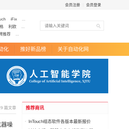
会员注册
|
会员登录
uch
iFix
...
格
利欧
...
牌推荐
...
动化
推好新品榜
关于自动化网
9 篇文章
推荐商讯
InTouch组态软件各版本最新报价
抗器噪