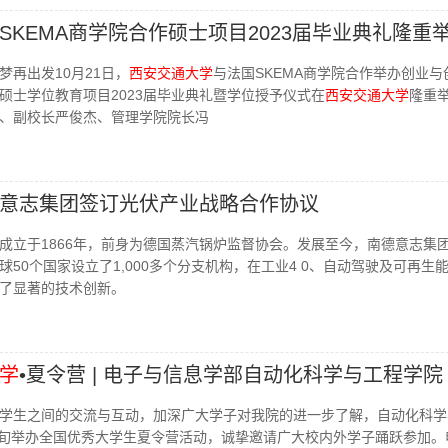
SKEMA商学院合作硕士项目2023届毕业典礼隆重
梦再出发10月21日，
西安交通大学
与法国SKEMA商学院合作举办创业与
硕士学位教育项目2023届毕业典礼暨学位授予仪式在
西安交通大学
隆重
、副校长严俊杰、管理学院院长冯
意志集团签订光伏产业战略合作协议
成立于1866年，前身为德国蒸汽锅炉监督协会。发展至今，南德意志集
50个国家设立了1,000多个分支机构，在工业4 0、自动驾驶及可再生
了显著的技术创新。
学
•夏令营 | 电子与信息学部自动化科学与工程学院
学生之间的交流与互动，加深广大学子对我院的进一步了解，自动化科学
月下旬举办全国优秀大学生夏令营活动，诚挚邀请广大校内外学子踊跃参加。