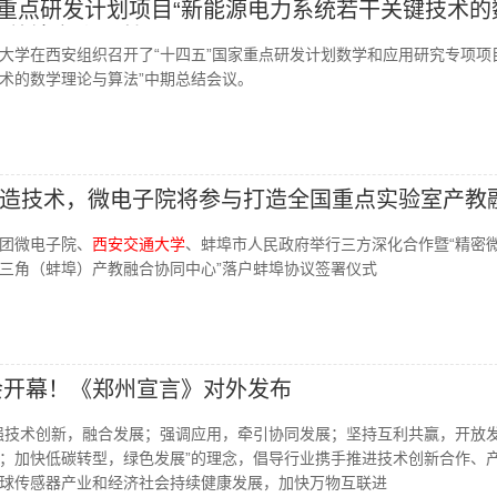
国家重点研发计划项目“新能源电力系统若干关键技术的
期总结会议顺利召开
清华大学在西安组织召开了“十四五”国家重点研发计划数学和应用研究专项项
术的数学理论与算法”中期总结会议。
造技术，微电子院将参与打造全国重点实验室产教
团微电子院、
西安交通大学
、蚌埠市人民政府举行三方深化合作暨“精密
三角（蚌埠）产教融合协同中心”落户蚌埠协议签署仪式
大会开幕！《郑州宣言》对外发布
强技术创新，融合发展；强调应用，牵引协同发展；坚持互利共赢，开放
；加快低碳转型，绿色发展”的理念，倡导行业携手推进技术创新合作、
球传感器产业和经济社会持续健康发展，加快万物互联进