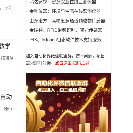
鸿达安视：智慧农业在线监测仪器
，与会
金叶仪器：环境与生态在线监测仪器
山东诺方：高精度多通道颗粒物传感器
金瑞铭：RFID射频识别、智能传感器
iFIX、InTouch组态软件技术支持服务
教学
加入自动化界微信联盟群，技术问题，项目
从精通单
需求即时对接。
点击这里 扫码进群...
国自动
；哈尔