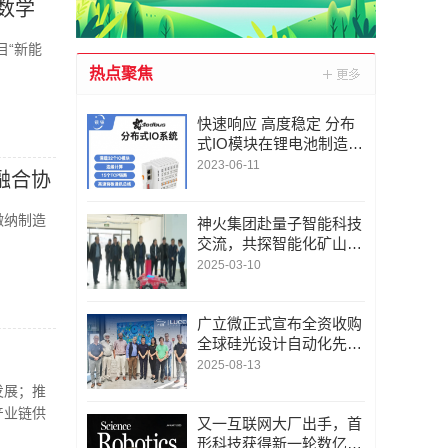
数学
目“新能
热点聚焦
快速响应 高度稳定 分布
式IO模块在锂电池制造的
优势揭秘 | 支持Modbu
2023-06-11
融合协
s、MQTT、OPC UA、P
rofinet、EtherCAT、Ethe
微纳制造
rnet/IP、BACnet/IP等多
神火集团赴量子智能科技
种协议
交流，共探智能化矿山新
未来
2025-03-10
广立微正式宣布全资收购
全球硅光设计自动化先锋
LUCEDA
2025-08-13
发展；推
产业链供
又一互联网大厂出手，首
形科技获得新一轮数亿元