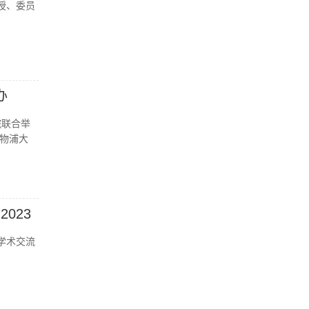
授、委员
办
院联合举
物浦大
023
度学术交流