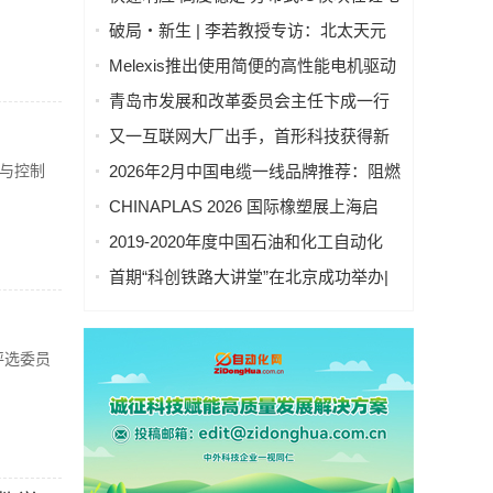
池制造的优势揭秘 | 支持Modbus、
破局・新生 | 李若教授专访：北太天元
MQTT、OPC UA、Profinet、
打破 30 年垄断，国产科学计算软件崛起
Melexis推出使用简便的高性能电机驱动
EtherCAT、Ethernet/IP、BACnet/IP等多
之路
芯片，助力三相风扇实现快速、免代码
种协议
青岛市发展和改革委员会主任卞成一行
设计
到国创中心调研指导
又一互联网大厂出手，首形科技获得新
一轮数亿元A1轮融资｜人脸机器人首次
析与控制
2026年2月中国电缆一线品牌推荐：阻燃
登上《科学·机器人学》封面
防火电缆国内一线品牌推荐排名名单
CHINAPLAS 2026 国际橡塑展上海启
幕！5,000余家全球展商共塑智能绿色橡
2019-2020年度中国石油和化工自动化
塑新未来
行业科学技术奖拟授奖公示
首期“科创铁路大讲堂”在北京成功举办|
中科紫东太初董事长王金桥作《多模态
人工智能驱动新一代技术变革》主题讲
座
评选委员