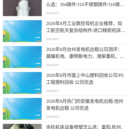
么选：304铸件/316不锈钢铸件/316铸件/
双相不锈钢铸件供应商分析
2026-08-07
2026年8月工业数控母机企业推荐，加
工航空航天复杂结构件/进口精密机床/
加工轴类零件高精度，工业数控母机品
2026-08-07
牌推荐
2026年8月台州发电机出租公司测评：
展耀机电、康明斯电力、潍柴重机、上
柴动力、玉柴机器企业参考分析
2026-08-07
2026年8月市面上中山塑料回收公司/PE
工程塑料回收 公司优选
2026-08-07
2026年8月热门的安徽发电机出租/池州
发电机出租 公司优选
2026-08-07
余杭机床设备喷塑怎么选：富阳,杭州,