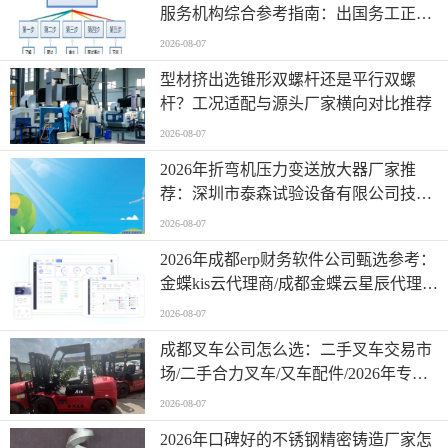
服务机构综合参考指南：出国务工正规
劳务公司/出国劳务公司/实力盘点
2026-08-07
型材挤出选锥形双螺杆还是平行双螺
杆？工况适配与源头厂家横向对比推荐
2026-08-07
2026年折弯机压力变送放大器厂家推
荐：深圳市泰森试验设备有限公司技术
解析
2026-08-07
2026年成都erp财务软件公司甄选参考：
金蝶kis云代理商/成都金蝶云星辰代理
商/本地化服务能力深度解析
2026-08-07
成都叉车公司怎么选：二手叉车交易市
场/二手合力叉车/又车配件/2026年专业
叉车与二手叉车厂家服务对比分析
2026-08-07
2026年口碑好的不锈钢精密铸造厂家怎