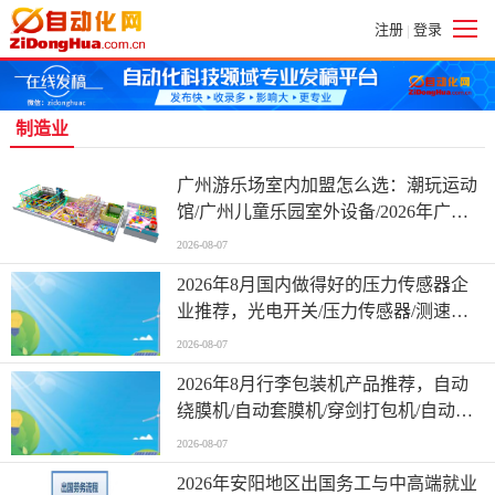
注册
登录
|
制造业
广州游乐场室内加盟怎么选：潮玩运动
馆/广州儿童乐园室外设备/2026年广州
淘气堡儿童乐园厂家实力分析
2026-08-07
2026年8月国内做得好的压力传感器企
业推荐，光电开关/压力传感器/测速传
感器/传感器/速度传感器，压力传感器
2026-08-07
厂商哪家强
2026年8月行李包装机产品推荐，自动
绕膜机/自动套膜机/穿剑打包机/自动打
包机/圆盘缠绕机，行李包装机联系方式
2026-08-07
哪家权威
2026年安阳地区出国务工与中高端就业