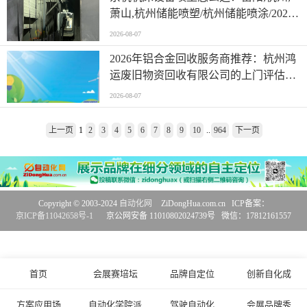
萧山,杭州储能喷塑/杭州储能喷涂/2026
年杭州喷涂喷塑加工企业综合观察
2026-08-07
2026年铝合金回收服务商推荐：杭州鸿
运废旧物资回收有限公司的上门评估与
合规分拣
2026-08-07
上一页
1
2
3
4
5
6
7
8
9
10
..
964
下一页
Copyright © 2003-2024
自动化网
ZiDongHua.com.cn ICP备案：
京ICP备11042658号-1
京公网安备 11010802024739号 微信：17812161557
首页
会展赛培坛
品牌自定位
创新自化成
方案应用场
自动化学院派
驾驶自动化
会展品牌秀