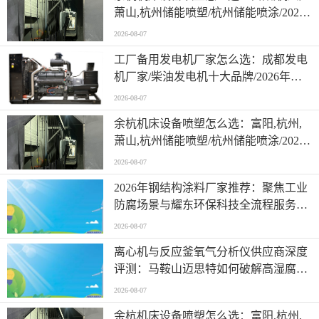
萧山,杭州储能喷塑/杭州储能喷涂/2026
年杭州喷涂喷塑加工企业综合观察
2026-08-07
工厂备用发电机厂家怎么选：成都发电
机厂家/柴油发电机十大品牌/2026年成
都本地柴油发电机厂家选购指南
2026-08-07
余杭机床设备喷塑怎么选：富阳,杭州,
萧山,杭州储能喷塑/杭州储能喷涂/2026
年杭州喷涂喷塑加工企业综合观察
2026-08-07
2026年钢结构涂料厂家推荐：聚焦工业
防腐场景与耀东环保科技全流程服务解
析
2026-08-07
离心机与反应釜氧气分析仪供应商深度
评测：马鞍山迈思特如何破解高湿腐蚀
工况难题
2026-08-07
余杭机床设备喷塑怎么选：富阳,杭州,