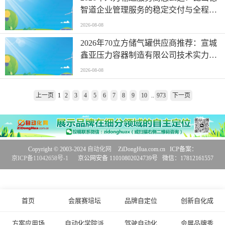
智道企业管理服务的稳定交付与全程售
后
2026-08-08
2026年70立方储气罐供应商推荐：宣城
鑫亚压力容器制造有限公司技术实力解
读
2026-08-08
上一页
1
2
3
4
5
6
7
8
9
10
..
973
下一页
Copyright © 2003-2024
自动化网
ZiDongHua.com.cn ICP备案：
京ICP备11042658号-1
京公网安备 11010802024739号 微信：17812161557
首页
会展赛培坛
品牌自定位
创新自化成
方案应用场
自动化学院派
驾驶自动化
会展品牌秀