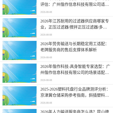
评估：广州偕作信息科技有限公司适配
性解析
2026-08-08
2026年江苏耐用的过滤器供应商哪家专
业，正压过滤器/搅拌正压过滤器/多袋
式过滤器/脱碳过滤器，过滤器生产厂家
2026-08-08
怎么选择
2026年劳务输送与长期稳定用工适配：
老牌服务商的售后支撑体系解析
2026-08-08
2026年偕作科技-具身智能专家选型：广
州偕作信息科技有限公司的场景适配解
析
2026-08-08
2025-2026塑料托盘行业品牌测评分析：
京津冀仓储采购参考指南，斜插塑料箱/
塑料托盘，塑料托盘厂商哪个好
2026-08-08
2026年人力输送服务商怎么选？昆山德