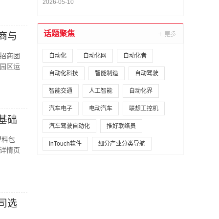
土工布厂家优选指南！
2026-05-10
话题聚焦
商与
招商团
自动化
自动化网
自动化者
园区运
自动化科技
智能制造
自动驾驶
智能交通
人工智能
自动化界
汽车电子
电动汽车
联想工控机
基础
汽车驾驶自动化
推好联络员
塑料包
InTouch软件
细分产业分类导航
详情页
司选