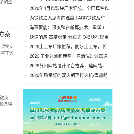
多的企
材，PE灌溉管，PE排水管公司优选！
直埋保温钢管，涂塑钢管，保温钢管，
2026年4月包装袋厂家汇总，全国真空包
3pe防腐钢管公司优选！
装袋，密封包装袋，凹版包装袋，相机
为钢铁注入思考的温度 | ABB钢铁及有
包装袋重点企业官方联系方式与采购指
色金属行业智能制造解决方案专属网页
海蓝智能：深度整合新算技术，重塑工
南
正式上线
方案
业读码器服务新标杆
快速响应 高度稳定 分布式IO模块在锂电
池制造的优势揭秘 | 支持Modbus、
、货物安
2026土工布厂家推荐，防水土工布，长
MQTT、OPC UA、Profinet、
与整车运
丝土工布，防渗土工布，无纺土工布，
2026 工业过滤新趋势：自清洗过滤器选
EtherCAT、Ethernet/IP、BACnet/IP等多
反滤土工布厂家优选指南！
型指南｜五大国产品牌深度测评
种协议
2026苏州网站设计平台推荐，建网站，
网站搭建，网站优化，做网站，网站维
2026年质量好的双火朗声打火机/雪茄朗
护平台优选指南！
声打火机制造厂家推荐
键装
设备稳