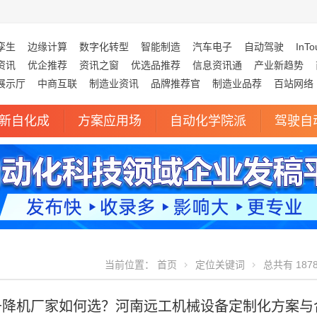
孪生
边缘计算
数字化转型
智能制造
汽车电子
自动驾驶
InTo
资讯
优企推荐
资讯之窗
优选品推荐
信息资讯通
产业新趋势
展示厅
中商互联
制造业资讯
品牌推荐官
制造业品荐
百站网络
新自化成
方案应用场
自动化学院派
驾驶自
当前位置：
首页
定位关键词
总共有 187
式升降机厂家如何选？河南远工机械设备定制化方案与