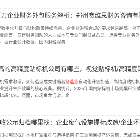
值百万企业财务外包服务解析：郑州赛维思财务咨询有
选型参考
征管数字化升级与财税政策持续完善，企业对财税合规的要求越来越高。对
业而言，自建财务团队的人力成本与专业门槛日益凸显，选择专业财务外
。据行业公开数据，国内财税服务
评价高的高精度贴标机公司有哪些，视觉贴标机/高精度
/分页贴标机，高精度贴标机公司找哪家
机需求激增，如何选型成关键随着
制造业
自动化升级加速，高精度贴标机
业提升生产效率的核心设备。据统计，2025年国内贴标机市场规模已突破
比超40%。然而，市场鱼龙混杂，企
收公示归档哪里找：企业废气设施提标改造/企业环
/本地厂家推荐与选择指南
归档哪里找？本地厂家推荐与选择指南 在工业项目投产运营前，完成自