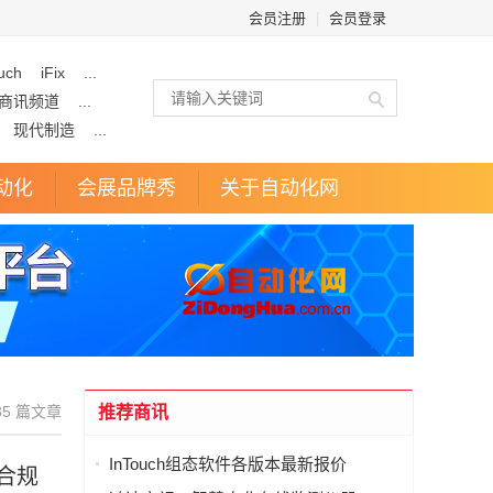
会员注册
|
会员登录
uch
iFix
...
商讯频道
...
现代制造
...
动化
会展品牌秀
关于自动化网
85 篇文章
推荐商讯
InTouch组态软件各版本最新报价
合规