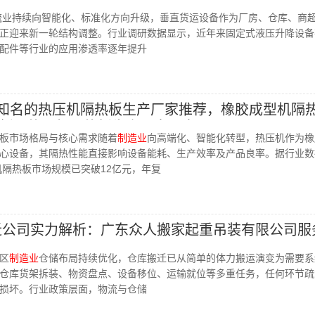
流业持续向智能化、标准化方向升级，垂直货运设备作为厂房、仓库、商
正迎来新一轮结构调整。行业调研数据显示，近年来固定式液压升降设备
配件等行业的应用渗透率逐年提升
国内知名的热压机隔热板生产厂家推荐，橡胶成型机隔热
板，热压机隔热板生产厂家哪家强
板市场格局与核心需求随着
制造业
向高端化、智能化转型，热压机作为橡
心设备，其隔热性能直接影响设备能耗、生产效率及产品良率。据行业数
机隔热板市场规模已突破12亿元，年复
搬迁公司实力解析：广东众人搬家起重吊装有限公司服
区
制造业
仓储布局持续优化，仓库搬迁已从简单的体力搬运演变为需要系
仓库货架拆装、物资盘点、设备移位、运输就位等多重任务，任何环节疏
损坏。行业政策层面，物流与仓储