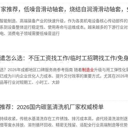
套厂家推荐，低噪音滑动轴套，烧结自润滑滑动轴套，
末冶金滑动轴套厂家优选指南！
智能制造、高端装备产业的快速升级，作为各类机电设备核心传动部件的
系到设备整体运行稳定性、使用寿命与运维成本。越来越多的下游行业对
电、消费电子领域需要低噪音运行
遣怎么选：不压工资找工作/临时工招聘找工作/免
6年成都地区口碑服务商参考指南
选？2026年成都地区口碑服务商参考指南 随着
制造业
升级与用工弹性化
已成为川内企业优化人力成本、提升交付效率的重要方式。尤其在2026
品等行业对短期工、小时工、大龄
推荐：2026国内碳氢清洗机厂家权威榜单
持续收紧，传统水基清洗存在工件锈蚀、排污成本高，卤代烃清洗溶剂逐
借零废水排放、溶剂循环回收、精密无残留、适配全行业高端制造等优势