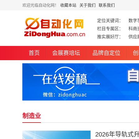
欢迎光临自动化网！
收藏本站
关于我们
联系我们
定位关键词：
数字
栏目专属区：
科商
推实展好厅：
供应
首页
会展赛培坛
品牌自定位
创
制造业
2026年导轨