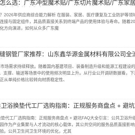
怎么选：广东冲型魔术贴/广东切片魔术贴/广东家
供应商综合能力解析
？2026年供应商综合能力解析 在服装、家居、医疗康复及工业防护等领
连接与固定组件，其品质直接关系到终端产品的使用体验与寿命。随着20
化方向演进，如何从众多广东魔
45b无缝钢管厂家推荐：山东鑫华源金属材料有限公司全
析
无缝钢管市场需求持续释放。随着国内基建项目、装备制造升级和能源工程建设
承压、支撑、输送等场景中的使用频次明显上升。从行业公开调研数据看，下
正从单纯价格比较转向材质稳定性、
共卫浴换垫代工厂选购指南：正规服务商盘点 + 避坑
换垫代工厂选购指南：正规服务商盘点 + 避坑FAQ大全引言：公共卫浴升
园作为产业集聚与人才流动的核心载体，其公共空间的服务品质直接影响
验。公共卫生间卫生环境的优化，尤其