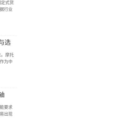
固定式货
据行业
与选
进。摩托
作为中
轴
能要求
易出现