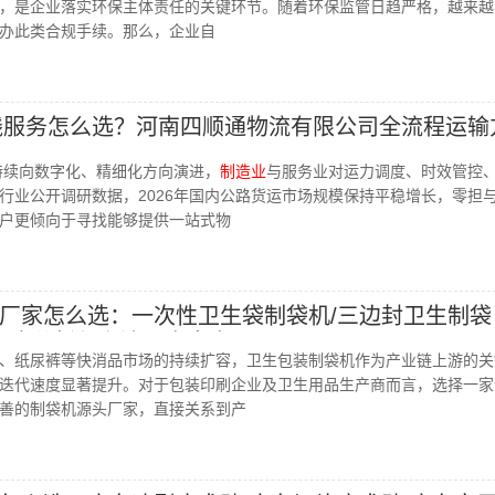
，是企业落实环保主体责任的关键环节。随着环保监管日趋严格，越来越
办此类合规手续。那么，企业自
专线服务怎么选？河南四顺通物流有限公司全流程运输
业持续向数字化、精细化方向演进，
制造业
与服务业对运力调度、时效管控
行业公开调研数据，2026年国内公路货运市场规模保持平稳增长，零担
户更倾向于寻找能够提供一站式物
厂家怎么选：一次性卫生袋制袋机/三边封卫生制袋
业深度分析与主流厂商盘点
、纸尿裤等快消品市场的持续扩容，卫生包装制袋机作为产业链上游的关
迭代速度显著提升。对于包装印刷企业及卫生用品生产商而言，选择一家
善的制袋机源头厂家，直接关系到产