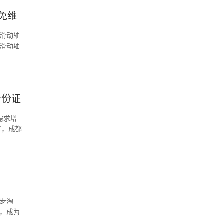
免维
滑动轴
滑动轴
身份证
需求增
年，成都
步淘
，成为