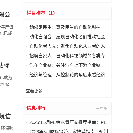
栏目推荐（1）
限公
于年产值
动感惠民生：惠及民生的自动化科技
包已成
动化自强音：展现自动化者们推动社会
进步发出的响亮声音
自动化者人文：聚焦自动化从业者的人
文思考
招聘自家人：自动化科技领域的各类专
家及人才需求资讯
贴标
汽车产业链：关注汽车上下游产业链
经济与管理：从控制论的角度来看经济
已成为
与管理
80亿
查看更多...
信息排行
境信
2026年5月PE给水管厂家推荐指南：PE
主环保验
燃气管材，PE燃气管，聚乙烯PE给水管
2026年5月防腐钢管厂家推荐指南：预制