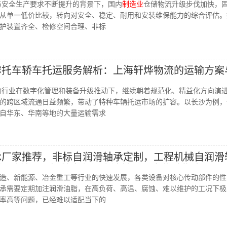
新与安全生产要求不断提升的背景下，国内
制造业
仓储物流升级步伐加快，
从单一低价比较，转向对安全、稳定、耐用和安装维保能力的综合评估。
护装置齐全、检修空间合理、非标
沙摩托车轿车托运服务解析：上海轩烨物流的运输方案
运输行业在数字化管理和装备升级推动下，继续朝着规范化、精益化方向演
的跨区域流通日益频繁，带动了特种车辆托运市场的扩容。以长沙为例，
自华东、华南等地的大量运输需求
轴承厂家推荐，非标自润滑轴承定制，工程机械自润滑
滑动轴承，铜基自润滑含油轴承厂家优选指南！
造、新能源、冶金重工等行业的快速发展，各类设备对核心传动部件的性
承需要定期加注润滑油脂，在高负荷、高温、腐蚀、难以维护的工况下极
率高等问题，已经难以适配当下的