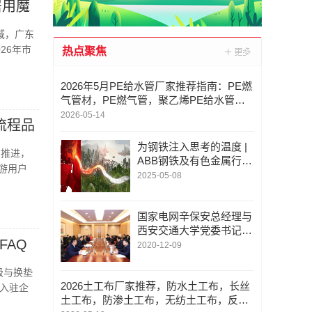
居用魔
域，广东
26年市
热点聚焦
2026年5月PE给水管厂家推荐指南：PE燃
气管材，PE燃气管，聚乙烯PE给水管
材，PE灌溉管，PE排水管公司优选！
2026-05-14
流程品
为钢铁注入思考的温度 |
的推进，
ABB钢铁及有色金属行业
游用户
智能制造解决方案专属网
2025-05-08
页正式上线
国家电网辛保安总经理与
西安交通大学党委书记卢
FAQ
建军会谈
2020-12-09
级与换垫
2026土工布厂家推荐，防水土工布，长丝
入驻企
土工布，防渗土工布，无纺土工布，反滤