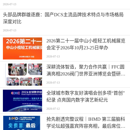
2026-07-13
头部品牌群雄逐鹿：国产DCS主流品牌技术特点与市场格局
深度对比
2026-07-13
2026第二十一届中山小榄轻工机械展览
会定于2026年10月23-25日举办
2026-07-13
深耕流体智造，聚力合作共赢｜FFC圆
满亮相2026阀门世界亚洲博览会暨研讨
会
2026-07-13
全球城市数字友好演唱会创多项“首创”
纪录 点亮国内数字演艺新纪元
2026-07-12
抢先剧透完整议程｜IHMD 第三届脑科
学论坛超强嘉宾阵容亮相，最后席位火