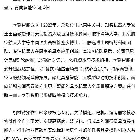
景”，再向智能空间延伸
享刻智能成立于2023年，总部位于北京中关村，知名机器人专家
王田苗教授作为天使投资人及首席技术顾问，依托清华大学、北京航
空航天大学等中国顶尖高校徐迎庆博士、王静远博士领衔的科研团
队，专注机器人在厨房的具身应用创新。本次A轮融资后，公司已累
计完成5 轮融资，总额近 3 亿元，依托资本与技术加持，享刻智能正
式升级战略定位：以“餐饮+酒店全场景”为核心立足点，持续向智能
空间服务领域延伸拓展，聚焦具身智能、大模型驱动的技术创新，面
向新科技消费赛道推出更加智能的具身机器人全场景解决方案。在创
新层面，享刻智能已形成四项核心技术能力：
机械臂操作：60余项核心专利，关节模组、电机、编码器等核心
零部件全自主研发，实现高精度、轻量化、低成本的消费级具身操作
能力，推出行业首款可实现标准厨房作业的多任务具身操作机器人系
统LAVA，已率先在海外启动百台级规模交付；