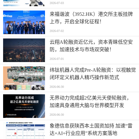
平台
2026-07-03
来福谐波（3952.HK）港交所主板挂牌
上市，开启全球化征程！
2026-07-02
云翔A轮融资近亿元，资本青睐低空安
防，加速技术与市场双突破！
2026-07-01
纬钛机器人完成Pre-A轮融资：以视触觉
闭环定义机器人精巧操作新范式
2026-06-30
无界动力完成超2亿美元天使轮融资，
加速具身通用大脑与世界模型开发
2026-06-30
象德信息获陕西本土国资加持 加速“雷
达+AI+行业应用”系统方案落地