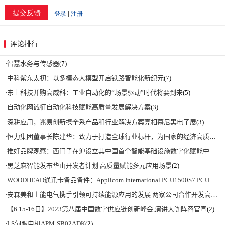
评论排行
·
智慧水务与传感器
(7)
·
中科紫东太初：以多模态大模型开启铁路智能化新纪元
(7)
·
东土科技并购高威科：工业自动化的“场景驱动”时代将要到来
(5)
·
自动化网诚征自动化科技赋能高质量发展解决方案
(3)
·
深耕应用，兆易创新携全系产品和行业解决方案亮相慕尼黑电子展
(3)
·
恒力集团董事长陈建华：致力于打造全球行业标杆，为国家的经济高质量发展贡献更大力量|上海电气集团党委书记、董事长吴磊来访
·
推好品牌观察：西门子在沪设立其中国首个智能基础设施数字化赋能中心
(2)
·
黑芝麻智能发布华山开发者计划 高质量赋能多元应用场景
(2)
·
WOODHEAD通讯卡备品备件：Applicom International PCU1500S7 PCU 1500 S7 V4.5.0
·
安森美和上能电气携手引领可持续能源应用的发展 两家公司合作开发高性能储能和太阳能组串式逆变器方案 以实现可持续的未来
·
【6.15-16日】2023第八届中国数字供应链创新峰会,演讲大咖阵容官宣
(2)
·
LS伺服电机APM-SB02ADK
(2)