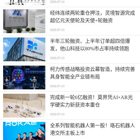
2026-07-14
经纬连续两轮重仓押注，灵境智源完成
超亿元天使轮及天使+轮融资
2026-07-13
半年三轮融资、上半年订单超四倍爆
发，他山科技以80%市占率持续领跑
2026-07-13
柯力传感战略投资云幕智造，持续完善
具身智能全产业链布局
2026-07-13
完成新一轮6亿融资！莫界凭AI+AR光
学硬实力斩获资本重仓
2026-07-13
全系列智能机器人第一股！珞石机器人
港交所主板上市