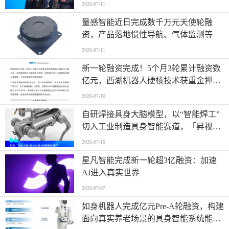
2026-07-11
量感智能近日完成数千万元天使轮融
资，产品落地惯性导航、气体监测等
2026-07-11
新一轮融资完成！5个月3轮累计融资数
亿元，西湖机器人硬核技术获重金押
注！
2026-07-10
自研焊接具身大脑模型，以“智能焊工”
切入工业制造具身智能赛道，「昇视唯
盛」完成数亿元B轮融资
2026-07-10
星凡智能完成新一轮超3亿融资：加速
AI进入真实世界
2026-07-07
如身机器人完成亿元Pre-A轮融资，构建
面向真实养老场景的具身智能系统能力