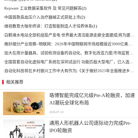
·
Kepware 工业数据采集软件 及 常见问题解答
(2)
·
中国首款高血压介入治疗器械正式获批上市
(2)
·
维视教育大咖年终讲：打造智能制造人才培养体系
(1)
·
白鹤滩水电站全部机组投产发电 世界最大清洁能源走廊全面建成|将为建设新型能源体系、保障国家能源安全、实现“双碳”目标提供有力支撑
·
推好细分产业观察--物联网：2026年中国物联网市场规模接近3000亿美元 智慧工厂、智慧城市、智慧电网等将占60%以上
·
加大在用计量器具、试验检测设备的自动化、数字化改造力度|市场监管总局 工业和信息化部 关于促进企业计量能力提升的指导意见
·
全国首套自动化虚拟电厂系统在深圳试运行 功能匹敌大型电厂，已入选国际典型案例
·
自动化科技将在乡村振兴工作中大有作为|《关于做好2023年全面推进乡村振兴重点工作的意见》发布
相关推荐
珞博智能完成亿元级Pre-A轮融资，加速
AI潮玩全球化布局
2026-07-14
通用人形机器人公司逐际动力完成Pre-
IPO轮融资