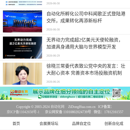
2026-06-30
自动化所孵化公司中科闻歌正式登陆港
交所，成果转化再添新标杆
2026-06-30
无界动力完成超2亿美元天使轮融资，
加速具身通用大脑与世界模型开发
2026-06-29
徐晓兰常委代表致公党中央的发言：壮
大耐心资本 完善资本市场投融资机制
2026-06-26
Copyright © 2003-2024
自动化网
ZiDongHua.com.cn ICP备案：
京ICP备11042658号-1
京公网安备 11010802024739号 微信：17812161557
首页
会展赛培坛
品牌自定位
创新自化成