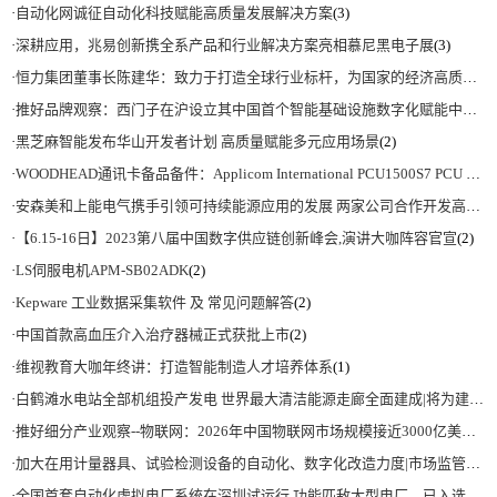
·
自动化网诚征自动化科技赋能高质量发展解决方案
(3)
·
深耕应用，兆易创新携全系产品和行业解决方案亮相慕尼黑电子展
(3)
·
恒力集团董事长陈建华：致力于打造全球行业标杆，为国家的经济高质量发展贡献更大力量|上海电气集团党委书记、董事长吴磊来访
·
推好品牌观察：西门子在沪设立其中国首个智能基础设施数字化赋能中心
(2)
·
黑芝麻智能发布华山开发者计划 高质量赋能多元应用场景
(2)
·
WOODHEAD通讯卡备品备件：Applicom International PCU1500S7 PCU 1500 S7 V4.5.0
·
安森美和上能电气携手引领可持续能源应用的发展 两家公司合作开发高性能储能和太阳能组串式逆变器方案 以实现可持续的未来
·
【6.15-16日】2023第八届中国数字供应链创新峰会,演讲大咖阵容官宣
(2)
·
LS伺服电机APM-SB02ADK
(2)
·
Kepware 工业数据采集软件 及 常见问题解答
(2)
·
中国首款高血压介入治疗器械正式获批上市
(2)
·
维视教育大咖年终讲：打造智能制造人才培养体系
(1)
·
白鹤滩水电站全部机组投产发电 世界最大清洁能源走廊全面建成|将为建设新型能源体系、保障国家能源安全、实现“双碳”目标提供有力支撑
·
推好细分产业观察--物联网：2026年中国物联网市场规模接近3000亿美元 智慧工厂、智慧城市、智慧电网等将占60%以上
·
加大在用计量器具、试验检测设备的自动化、数字化改造力度|市场监管总局 工业和信息化部 关于促进企业计量能力提升的指导意见
·
全国首套自动化虚拟电厂系统在深圳试运行 功能匹敌大型电厂，已入选国际典型案例