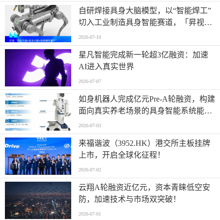
自研焊接具身大脑模型，以“智能焊工”
切入工业制造具身智能赛道，「昇视唯
盛」完成数亿元B轮融资
2026-07-10
星凡智能完成新一轮超3亿融资：加速
AI进入真实世界
2026-07-07
如身机器人完成亿元Pre-A轮融资，构建
面向真实养老场景的具身智能系统能力
平台
2026-07-03
来福谐波（3952.HK）港交所主板挂牌
上市，开启全球化征程！
2026-07-02
云翔A轮融资近亿元，资本青睐低空安
防，加速技术与市场双突破！
2026-07-01