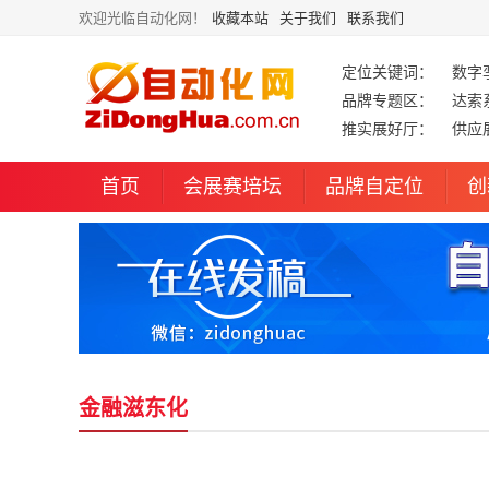
欢迎光临自动化网！
收藏本站
关于我们
联系我们
定位关键词：
数字
品牌专题区：
达索
推实展好厅：
供应
首页
会展赛培坛
品牌自定位
创
金融滋东化