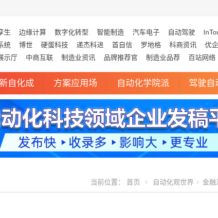
孪生
边缘计算
数字化转型
智能制造
汽车电子
自动驾驶
InTo
系统
博世
硬蛋科技
递杰科进
首自信
罗地格
科商资讯
优
展示厅
中商互联
制造业资讯
品牌推荐官
制造业品荐
百站网络
新自化成
方案应用场
自动化学院派
驾驶自
当前位置：
首页
自动化观世界
金融