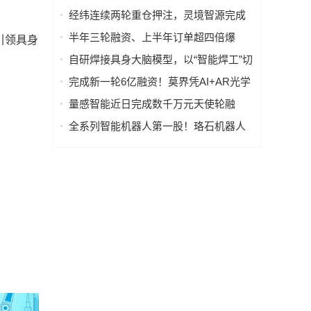
具身智能全产业链布局
经纬连续两轮重仓押注，灵境智源完成
超亿元天使轮及天使+轮融资
半年三轮融资、上半年订单超四倍爆
引领具身
发，他山科技以80%市占率持续领跑
自研焊接具身大脑模型，以“智能焊工”切
入工业制造具身智能赛道，「昇视唯
完成新一轮6亿融资！莫界凭AI+AR光学
盛」完成数亿元B轮融资
硬实力斩获资本重仓
量感智能近日完成数千万元天使轮融
资，产品落地惯性导航、气体监测等
全系列智能机器人第一股！珞石机器人
港交所主板上市