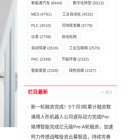
新能源汽车
(6444)
数字化转型
(5013)
MES
(4761)
工业自动化
(4532)
PLC
(4510)
可持续发展
(3778)
仪表
(2739)
自动化网
自动驾驶
(2616)
工业互联网
(2570)
PAC
(2349)
节能环保
(2332)
智能家居
(2328)
绿色低碳
(2327)
栏目最新
新一轮融资完成！5个月3轮累计融资数
亿元，西湖机器人硬核技术获重金押
通用人形机器人公司逐际动力完成Pre-
注！
IPO轮融资
珞博智能完成亿元级Pre-A轮融资，加速
AI潮玩全球化布局
柯力传感战略投资云幕智造，持续完善