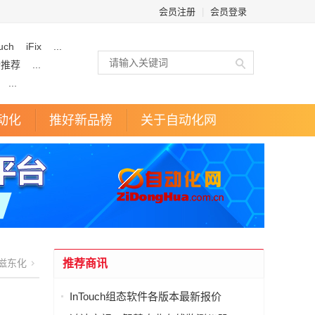
会员注册
|
会员登录
uch
iFix
...
企推荐
...
...
动化
推好新品榜
关于自动化网
滋东化
推荐商讯
InTouch组态软件各版本最新报价