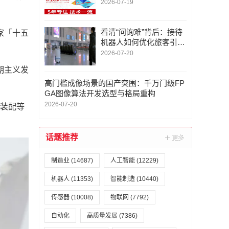
圳市金智云软件联系/地
2026-07-19
图标注定位服务电话/专
业
看清“问询难”背后：接待
家「十五
机器人如何优化旅客引导
体验
2026-07-20
期主义发
高门槛成像场景的国产突围：千万门级FP
GA图像算法开发选型与格局重构
2026-07-20
密装配等
话题推荐
制造业
(14687)
人工智能
(12229)
机器人
(11353)
智能制造
(10440)
传感器
(10008)
物联网
(7792)
自动化
高质量发展
(7386)