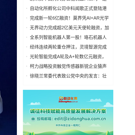
际动力LimX Dynamics」A+轮融资|已布
自动化所孵化公司中科闻歌正式登陆港
局传感器、算法、芯片、电池等
交所，成果转化再添新标杆
完成新一轮6亿融资！莫界凭AI+AR光学
硬实力斩获资本重仓
无界动力完成超2亿美元天使轮融资，加
速具身通用大脑与世界模型开发
全系列智能机器人第一股！珞石机器人
港交所主板上市
经纬连续两轮重仓押注，灵境智源完成
超亿元天使轮及天使+轮融资
光轮智能完成A轮及A+轮数亿元融资，
打造Physical AI时代的数据基础设施
柯力战略投资触觉传感器新锐企业猿声
科技
徐晓兰常委代表致公党中央的发言：壮
大耐心资本 完善资本市场投融资机制