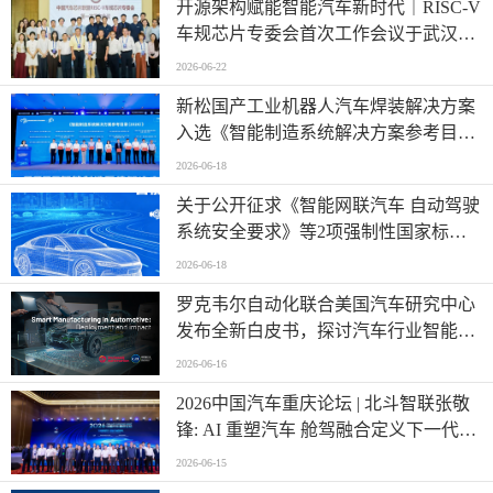
开源架构赋能智能汽车新时代｜RISC-V
车规芯片专委会首次工作会议于武汉圆
满召开
2026-06-22
新松国产工业机器人汽车焊装解决方案
入选《智能制造系统解决方案参考目录
（2026）》
2026-06-18
关于公开征求《智能网联汽车 自动驾驶
系统安全要求》等2项强制性国家标准
（报批稿）、《车载事故紧急呼叫系
2026-06-18
统》强制性国家标准外文版（报批稿）
罗克韦尔自动化联合美国汽车研究中心
意见的公示
发布全新白皮书，探讨汽车行业智能制
造发展新阶段
2026-06-16
2026中国汽车重庆论坛 | 北斗智联张敬
锋: AI 重塑汽车 舱驾融合定义下一代出
行
2026-06-15