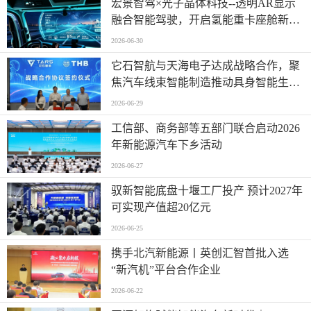
宏景智驾×光子晶体科技--透明AR显示
融合智能驾驶，开启氢能重卡座舱新时
代
2026-06-30
它石智航与天海电子达成战略合作，聚
焦汽车线束智能制造推动具身智能生产
落地
2026-06-29
工信部、商务部等五部门联合启动2026
年新能源汽车下乡活动
2026-06-27
驭新智能底盘十堰工厂投产 预计2027年
可实现产值超20亿元
2026-06-25
携手北汽新能源丨英创汇智首批入选
“新汽机”平台合作企业
2026-06-22