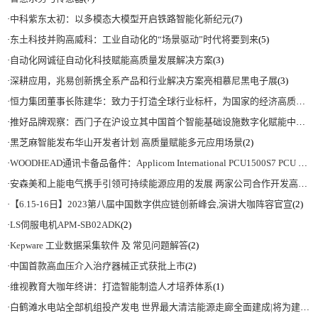
·
中科紫东太初：以多模态大模型开启铁路智能化新纪元
(7)
·
东土科技并购高威科：工业自动化的“场景驱动”时代将要到来
(5)
·
自动化网诚征自动化科技赋能高质量发展解决方案
(3)
·
深耕应用，兆易创新携全系产品和行业解决方案亮相慕尼黑电子展
(3)
·
恒力集团董事长陈建华：致力于打造全球行业标杆，为国家的经济高质量发展贡献更大力量|上海电气集团党委书记、董事长吴磊来访
·
推好品牌观察：西门子在沪设立其中国首个智能基础设施数字化赋能中心
(2)
·
黑芝麻智能发布华山开发者计划 高质量赋能多元应用场景
(2)
·
WOODHEAD通讯卡备品备件：Applicom International PCU1500S7 PCU 1500 S7 V4.5.0
·
安森美和上能电气携手引领可持续能源应用的发展 两家公司合作开发高性能储能和太阳能组串式逆变器方案 以实现可持续的未来
·
【6.15-16日】2023第八届中国数字供应链创新峰会,演讲大咖阵容官宣
(2)
·
LS伺服电机APM-SB02ADK
(2)
·
Kepware 工业数据采集软件 及 常见问题解答
(2)
·
中国首款高血压介入治疗器械正式获批上市
(2)
·
维视教育大咖年终讲：打造智能制造人才培养体系
(1)
·
白鹤滩水电站全部机组投产发电 世界最大清洁能源走廊全面建成|将为建设新型能源体系、保障国家能源安全、实现“双碳”目标提供有力支撑