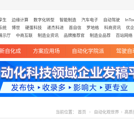
孪生
边缘计算
数字化转型
智能制造
汽车电子
自动驾驶
InTo
系统
博世
硬蛋科技
递杰科进
首自信
罗地格
科商资讯
优
展示厅
中商互联
制造业资讯
品牌推荐官
制造业品荐
百站网络
新自化成
方案应用场
自动化学院派
驾驶自
当前位置：
首页
自动化观世界
高质