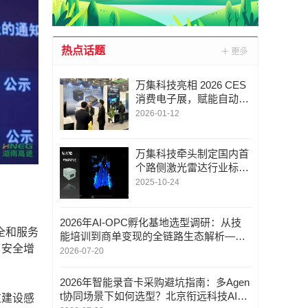
热点话题
万集科技亮相 2026 CES
消费电子展，赋能自动驾
驶与机器人自动化
2026-01-12
万集科技牵头制定国内首
个路侧激光雷达行业标
准，推动车路协同技术规
2025-10-24
范化发展
2026年AI-OPC孵化基地选型调研：从技
全和服务
能培训到商单变现的全链路生态解析——
、安全增
华科未来
2026-07-20
2026年智能录音卡采购避坑指南：多Agen
t协同场景下如何选型？北京衔远科技AI专
过建设感