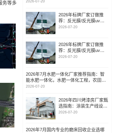
家团智能录音卡
2026-07-20
服务等多
2026年标牌厂家订做推
荐：反光膜/反光膜uv打
印/反光膜丝网印刷/反光
2026-07-20
膜加工/甄选本地优质供
应商参考指南
2026年标牌厂家订做推
荐：反光膜/反光膜uv打
印/反光膜丝网印刷/反光
2026-07-20
膜加工/甄选本地优质供
应商参考指南
2026年7月水肥一体化厂家推荐指南：智
能水肥一体化，水肥一体化工程，农田灌
溉水肥一体化，温室水肥一体化，水肥一
2026-07-20
体化设施公司优选
2026年四川烤漆房厂家甄
选指南：涂装生产线设
备/rco废气处理设备/技术
2026-07-20
实力与本地化服务综合参
考
2026年7月国内专业的磨床回收企业选哪