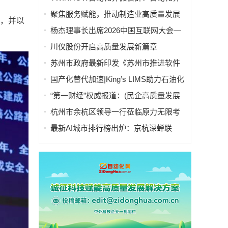
微信联盟群分行业入口导航
聚焦服务赋能，推动制造业高质量发展
议，并以
——“服务型制造万里行”走进湖南常德
杨杰理事长出席2026中国互联网大会—
。
算电协同高质量发展会议并致辞
川仪股份开启高质量发展新篇章
苏州市政府最新印发《苏州市推进软件
产业高质量发展行动计划（2026～2027
国产化替代加速|King’s LIMS助力石油化
年）》
工行业数字化转型与高质量发展
“第一财经”权威报道：(民企高质量发展
调研)给机械臂装上轮子和大脑，工业机
杭州市余杭区领导一行莅临原力无限考
器人涌现新蓝海
察指导，共话具身智能产业高质量发展
最新AI城市排行榜出炉：京杭深蝉联
TOP3，天津首进前十