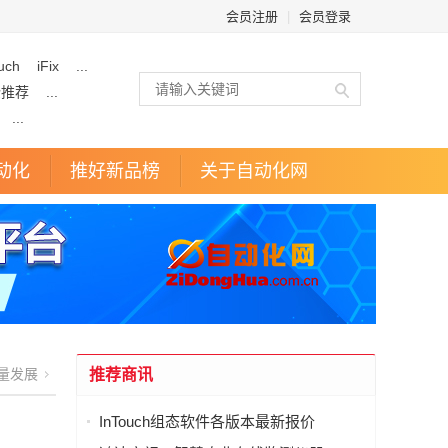
会员注册
|
会员登录
uch
iFix
...
企推荐
...
...
动化
推好新品榜
关于自动化网
量发展
推荐商讯
InTouch组态软件各版本最新报价