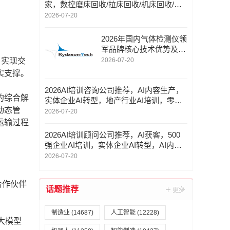
家，数控磨床回收/拉床回收/机床回收/气
动冲床回收，磨床回收厂家口碑推荐
2026-07-20
2026年国内气体检测仪领
军品牌核心技术优势及全
场景应用详解
2026-07-20
，实现交
实支撑。
2026AI培训咨询公司推荐，AI内容生产，
的综合解
实体企业AI转型，地产行业AI培训，零售
动态管
行业AI培训咨询公司优选指南！
2026-07-20
运输过程
2026AI培训顾问公司推荐，AI获客，500
强企业AI培训，实体企业AI转型，AI内容
生产顾问公司优选指南！
2026-07-20
合作伙伴
话题推荐
制造业
(14687)
人工智能
(12228)
大模型