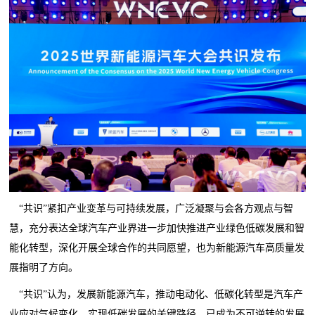
“共识”紧扣产业变革与可持续发展，广泛凝聚与会各方观点与智
慧，充分表达全球汽车产业界进一步加快推进产业绿色低碳发展和智
能化转型，深化开展全球合作的共同愿望，也为新能源汽车高质量发
展指明了方向。
“共识”认为，发展新能源汽车，推动电动化、低碳化转型是汽车产
业应对气候变化、实现低碳发展的关键路径，已成为不可逆转的发展