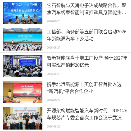
它石智航与天海电子达成战略合作，聚
焦汽车线束智能制造推动具身智能生产
落地
2026-06-29
工信部、商务部等五部门联合启动2026
年新能源汽车下乡活动
2026-06-27
驭新智能底盘十堰工厂投产 预计2027年
可实现产值超20亿元
2026-06-25
携手北汽新能源丨英创汇智首批入选
“新汽机”平台合作企业
2026-06-22
开源架构赋能智能汽车新时代｜RISC-V
车规芯片专委会首次工作会议于武汉圆
满召开
2026-06-22