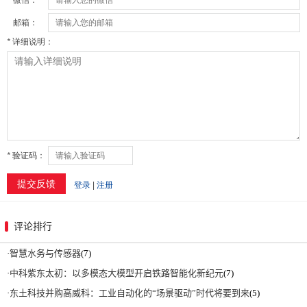
评论排行
·
智慧水务与传感器
(7)
·
中科紫东太初：以多模态大模型开启铁路智能化新纪元
(7)
·
东土科技并购高威科：工业自动化的“场景驱动”时代将要到来
(5)