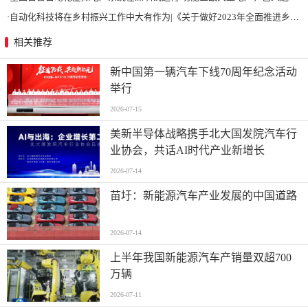
·
自动化科技将在乡村振兴工作中大有作为|《关于做好2023年全面推进乡村振兴重点工作的意见》发布
相关推荐
新中国第一辆汽车下线70周年纪念活动
举行
2026-07-15
美新半导体战略携手北大国发院汽车行
业协会，共话AI时代产业新增长
2026-07-14
苗圩：新能源汽车产业发展的中国道路
2026-07-14
上半年我国新能源汽车产销量双超700
万辆
2026-07-11