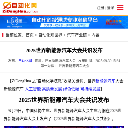
注册
登录
|
当前位置：
首页
>
自动化观世界
>
汽车产业链
> 内容
2025世界新能源汽车大会共识发布
发布：
自动化网
来源：世界新能源汽车大会 发布时间：2025-09-30 15:34
第一对焦：
世界新能源汽车大会
【ZiDongHua 之“自动化学院派”收录关键词：世界
新能源汽车
大会
新能源汽车
人工智能
高质量发展
绿色低碳
可持续发展
】
2025世界新能源汽车大会共识发布
9月29日，中国科协主席、世界新能源汽车大会主席万钢在2025世
界新能源汽车大会上发布了《2025世界新能源汽车大会共识》。