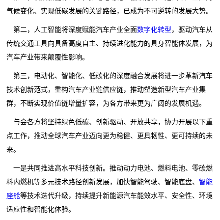
气候变化、实现低碳发展的关键路径，已成为不可逆转的发展大势。
第二，人工智能将深度赋能汽车产业全面
数字化转型
，驱动汽车从
传统交通工具向具备高度自主、持续进化能力的具身智能体发展，为
汽车产业带来颠覆性影响。
第三，电动化、智能化、低碳化的深度融合发展将进一步革新汽车
技术创新范式，重构汽车产业链供应链，推动塑造新型汽车产业集
群，不断实现价值链增量扩容，为各方带来更为广阔的发展机遇。
与会各方将坚持绿色低碳、创新驱动、开放共享，协力开展以下重
点工作，推动全球汽车产业迈向更为稳健、更具韧性、更可持续的未
来。
一是共同推进高水平科技创新。推动动力电池、燃料电池、零碳燃
料内燃机等多元技术路径创新发展，加快智能驾驶、智能底盘、
智能
座舱
等技术迭代升级，持续提升新能源汽车能效水平、安全性、环境
适应性和智能化体验。