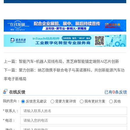
上一篇：
智能汽车+机器人双线布局，黑芝麻智能锚定端侧AI芯片创新
下一篇：
聚力创新：纳芯微携手联合电子与英诺赛科，共创新能源汽车功
率电子新格局