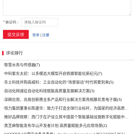
评论排行
·
智慧水务与传感器
(7)
·
中科紫东太初：以多模态大模型开启铁路智能化新纪元
(7)
·
东土科技并购高威科：工业自动化的“场景驱动”时代将要到来
(5)
·
自动化网诚征自动化科技赋能高质量发展解决方案
(3)
·
深耕应用，兆易创新携全系产品和行业解决方案亮相慕尼黑电子展
(3)
·
恒力集团董事长陈建华：致力于打造全球行业标杆，为国家的经济高质量发展贡献更大力量|上海电气集团党委书记、董事长吴磊来访
·
推好品牌观察：西门子在沪设立其中国首个智能基础设施数字化赋能中心
(2)
·
黑芝麻智能发布华山开发者计划 高质量赋能多元应用场景
(2)