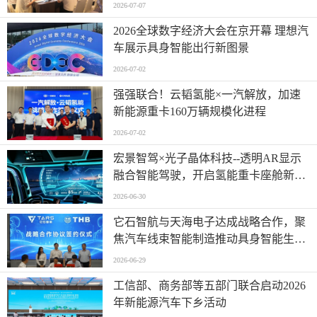
2026-07-07
2026全球数字经济大会在京开幕 理想汽
车展示具身智能出行新图景
2026-07-02
强强联合！云韬氢能×一汽解放，加速
新能源重卡160万辆规模化进程
2026-07-02
宏景智驾×光子晶体科技--透明AR显示
融合智能驾驶，开启氢能重卡座舱新时
代
2026-06-30
它石智航与天海电子达成战略合作，聚
焦汽车线束智能制造推动具身智能生产
落地
2026-06-29
工信部、商务部等五部门联合启动2026
年新能源汽车下乡活动