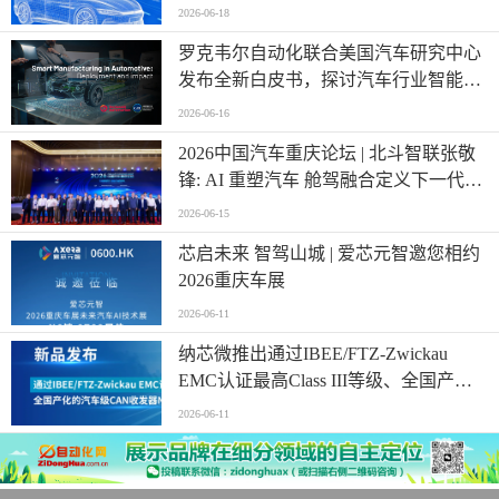
（报批稿）、《车载事故紧急呼叫系
2026-06-18
统》强制性国家标准外文版（报批稿）
罗克韦尔自动化联合美国汽车研究中心
意见的公示
发布全新白皮书，探讨汽车行业智能制
造发展新阶段
2026-06-16
2026中国汽车重庆论坛 | 北斗智联张敬
锋: AI 重塑汽车 舱驾融合定义下一代出
行
2026-06-15
芯启未来 智驾山城 | 爱芯元智邀您相约
2026重庆车展
2026-06-11
纳芯微推出通过IBEE/FTZ-Zwickau
EMC认证最高Class III等级、全国产化
的CAN收发器
2026-06-11