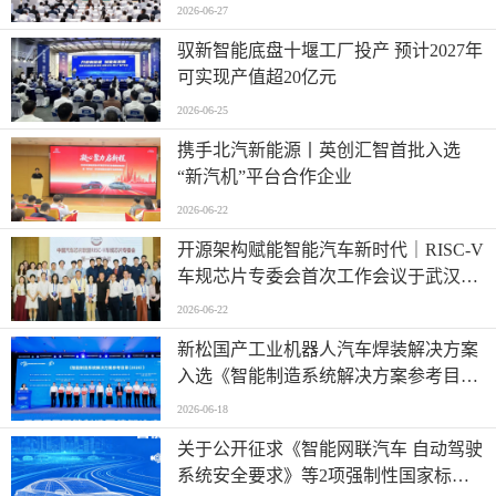
2026-06-27
驭新智能底盘十堰工厂投产 预计2027年
可实现产值超20亿元
2026-06-25
携手北汽新能源丨英创汇智首批入选
“新汽机”平台合作企业
2026-06-22
开源架构赋能智能汽车新时代｜RISC-V
车规芯片专委会首次工作会议于武汉圆
满召开
2026-06-22
新松国产工业机器人汽车焊装解决方案
入选《智能制造系统解决方案参考目录
（2026）》
2026-06-18
关于公开征求《智能网联汽车 自动驾驶
系统安全要求》等2项强制性国家标准