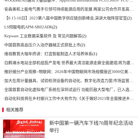
·
WOODHEAD通讯卡备品备件：Applicom International PCU1500S7 PCU 1500 S7 V4.5.0
·
安森美和上能电气携手引领可持续能源应用的发展 两家公司合作开发高性能储能和太阳能组串式逆变器方案 以实现可持续的未来
·
【6.15-16日】2023第八届中国数字供应链创新峰会,演讲大咖阵容官宣
(2)
·
LS伺服电机APM-SB02ADK
(2)
·
Kepware 工业数据采集软件 及 常见问题解答
(2)
·
中国首款高血压介入治疗器械正式获批上市
(2)
·
维视教育大咖年终讲：打造智能制造人才培养体系
(1)
·
白鹤滩水电站全部机组投产发电 世界最大清洁能源走廊全面建成|将为建设新型能源体系、保障国家能源安全、实现“双碳”目标提供有力支撑
·
推好细分产业观察--物联网：2026年中国物联网市场规模接近3000亿美元 智慧工厂、智慧城市、智慧电网等将占60%以上
·
加大在用计量器具、试验检测设备的自动化、数字化改造力度|市场监管总局 工业和信息化部 关于促进企业计量能力提升的指导意见
·
全国首套自动化虚拟电厂系统在深圳试运行 功能匹敌大型电厂，已入选国际典型案例
·
自动化科技将在乡村振兴工作中大有作为|《关于做好2023年全面推进乡村振兴重点工作的意见》发布
相关推荐
新中国第一辆汽车下线70周年纪念活动
举行