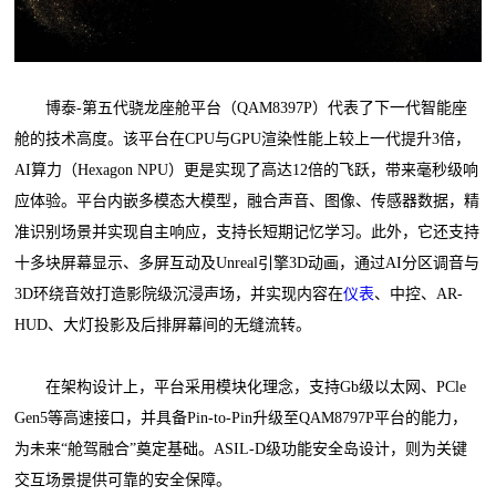
博泰-第五代骁龙座舱平台（QAM8397P）代表了下一代智能座
舱的技术高度。该平台在CPU与GPU渲染性能上较上一代提升3倍，
AI算力（Hexagon NPU）更是实现了高达12倍的飞跃，带来毫秒级响
应体验。平台内嵌多模态大模型，融合声音、图像、传感器数据，精
准识别场景并实现自主响应，支持长短期记忆学习。此外，它还支持
十多块屏幕显示、多屏互动及Unreal引擎3D动画，通过AI分区调音与
3D环绕音效打造影院级沉浸声场，并实现内容在
仪表
、中控、AR-
HUD、大灯投影及后排屏幕间的无缝流转。
在架构设计上，平台采用模块化理念，支持Gb级以太网、PCle
Gen5等高速接口，并具备Pin-to-Pin升级至QAM8797P平台的能力，
为未来“舱驾融合”奠定基础。ASIL-D级功能安全岛设计，则为关键
交互场景提供可靠的安全保障。