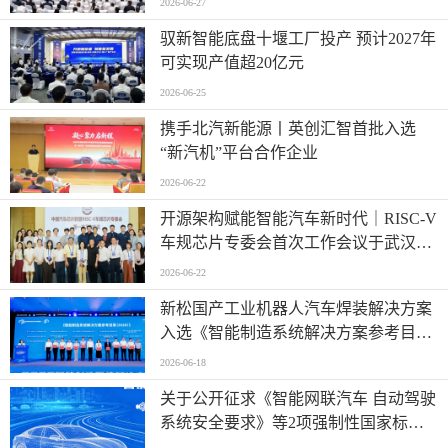
2026-06-27
驭新智能底盘十堰工厂投产 预计2027年
可实现产值超20亿元
2026-06-25
携手北汽新能源丨英创汇智首批入选
“新汽机”平台合作企业
2026-06-22
开源架构赋能智能汽车新时代｜RISC-V
车规芯片专委会首次工作会议于武汉圆
满召开
2026-06-22
新松国产工业机器人汽车焊装解决方案
入选《智能制造系统解决方案参考目录
（2026）》
2026-06-18
关于公开征求《智能网联汽车 自动驾驶
系统安全要求》等2项强制性国家标准
（报批稿）、《车载事故紧急呼叫系