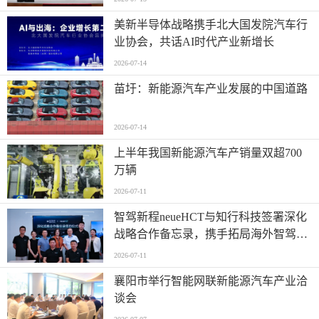
美新半导体战略携手北大国发院汽车行
业协会，共话AI时代产业新增长
2026-07-14
苗圩：新能源汽车产业发展的中国道路
2026-07-14
上半年我国新能源汽车产销量双超700
万辆
2026-07-11
智驾新程neueHCT与知行科技签署深化
战略合作备忘录，携手拓局海外智驾市
场
2026-07-11
襄阳市举行智能网联新能源汽车产业洽
谈会