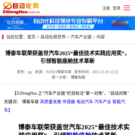
注册
登录
|
当前位置：
首页
>
自动化观世界
>
汽车产业链
> 内容
博泰车联荣获盖世汽车2025“最佳技术实践应用奖”，
引领智能座舱技术革新
发布：tgy 来源：PATEO博泰车联 发布时间：2025-11-03 12:22
第一对焦：
博泰车联
【ZiDongHua 之“汽车产业链”栏目标注“第一对焦“、“自动对焦”
关键词： 博泰车联
高质量发展
传感器
电动汽车
汽车产业
智能汽
车
】
博泰车联荣获盖世汽车2025“最佳技术实