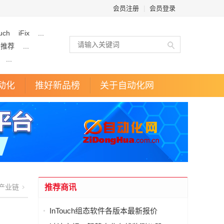
会员注册
|
会员登录
uch
iFix
...
企推荐
...
...
动化
推好新品榜
关于自动化网
产业链
推荐商讯
InTouch组态软件各版本最新报价