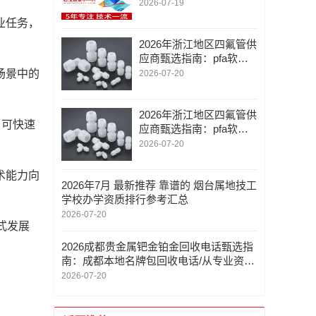
圳市金智云软件联系/地
2026-07-19
图标注定位服务电话/专
业任务，
业
2026年浙江地区四氟管供
应商甄选指南：pfa软管
接头/ptfe聚四氟管/技术实
场景中的
2026-07-20
力与交付能力深度解析
2026年浙江地区四氟管供
，可快速
应商甄选指南：pfa软管
接头/ptfe聚四氟管/技术实
2026-07-20
力与交付能力深度解析
术能力向
2026年7月 最新推荐 靠谱的 烟台属地技工
学校办学资质排行参考汇总
2026-07-20
式发展
2026成都贵金属钯金铂金回收电话甄选指
南：成都本地名牌包回收电话/从专业资质
到服务体验的行业参考
2026-07-20