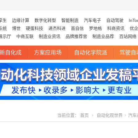
孪生
边缘计算
数字化转型
智能制造
汽车电子
自动驾驶
InTo
系统
博世
硬蛋科技
递杰科进
首自信
罗地格
科商资讯
优
展示厅
中商互联
制造业资讯
品牌推荐官
制造业品荐
百站网络
新自化成
方案应用场
自动化学院派
驾驶自
当前位置：
首页
自动化观世界
汽车