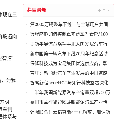
栏目最新
体现在三
第3000万辆整车下线！与全球用户共同
见证广汽里程碑时刻
远程座舱如何控制真实赛车？看FM160
阶段迈向
的5G数传能力
美新半导体战略携手北大国发院汽车行
业协会，共话AI时代产业新增长
新中国第一辆汽车下线70周年纪念活动
智造”
举行
保隆科技成为宝马集团优选供应商，彰
显核心技术实力
苗圩：新能源汽车产业发展的中国道路
断，为我
智驾新程neueHCT与知行科技签署深化
战略合作备忘录，携手拓局海外智驾市
上半年我国新能源汽车产销量双超700万
场
辆
襄阳市举行智能网联新能源汽车产业洽
三方明
谈会
汽车制
强强联合！云韬氢能×一汽解放，加速新
据体系与
能源重卡160万辆规模化进程