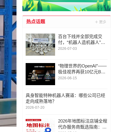
热点话题
百台下线并全部完成交
付，“机器人造机器人”计
划启动，极佳视界开启物
2026-07-03
理AGI原生本体自进化时
代
“物理世界的OpenAI”——
极佳视界再获10亿元B2
轮融资，持续领跑世界模
2026-06-15
型驱动的物理AGI，加速
生产力场景规模化落地
具身智能特种机器人赛道：哪些公司已经
走向成熟落地？
2026-07-20
2026年地图标注店铺全程
代办服务商甄选指南：深