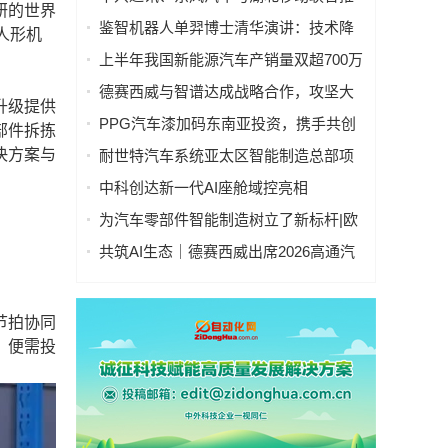
研的世界
出AiCube汽车设计一体机
鉴智机器人单羿博士清华演讲：技术降
了人形机
本、科技平权，助力车企打造繁荣的
上半年我国新能源汽车产销量双超700万
“AI+车”新生态
辆
德赛西威与智谱达成战略合作，攻坚大
升级提供
模型上车“最后一公里”
PPG汽车漆加码东南亚投资，携手共创
部件拆拣
可持续发展未来
决方案与
耐世特汽车系统亚太区智能制造总部项
目在苏州工业园区正式奠基
中科创达新一代AI座舱域控亮相
CES2026，以全栈能力引领智能座舱变
为汽车零部件智能制造树立了新标杆|欧
革
姆龙与博格华纳深化智能制造合作
共筑AI生态｜德赛西威出席2026高通汽
车技术与合作峰会
节拍协同
，便需投