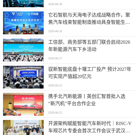
代
2026-06-30
它石智航与天海电子达成战略合作，聚
焦汽车线束智能制造推动具身智能生产
落地
2026-06-29
工信部、商务部等五部门联合启动2026
年新能源汽车下乡活动
2026-06-27
驭新智能底盘十堰工厂投产 预计2027年
可实现产值超20亿元
2026-06-25
携手北汽新能源丨英创汇智首批入选
“新汽机”平台合作企业
2026-06-22
开源架构赋能智能汽车新时代｜RISC-V
车规芯片专委会首次工作会议于武汉圆