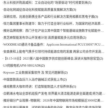
·
东土科技并购高威科：工业自动化的“场景驱动”时代将要到来
(5)
·
自动化网诚征自动化科技赋能高质量发展解决方案
(3)
·
深耕应用，兆易创新携全系产品和行业解决方案亮相慕尼黑电子展
(3)
·
恒力集团董事长陈建华：致力于打造全球行业标杆，为国家的经济高质量发展贡献更大力量|上海电气集团党委书记、董事长吴磊来访
·
推好品牌观察：西门子在沪设立其中国首个智能基础设施数字化赋能中心
(2)
·
黑芝麻智能发布华山开发者计划 高质量赋能多元应用场景
(2)
·
WOODHEAD通讯卡备品备件：Applicom International PCU1500S7 PCU 1500 S7 V4.5.0
·
安森美和上能电气携手引领可持续能源应用的发展 两家公司合作开发高性能储能和太阳能组串式逆变器方案 以实现可持续的未来
·
【6.15-16日】2023第八届中国数字供应链创新峰会,演讲大咖阵容官宣
(2)
·
LS伺服电机APM-SB02ADK
(2)
·
Kepware 工业数据采集软件 及 常见问题解答
(2)
·
中国首款高血压介入治疗器械正式获批上市
(2)
·
维视教育大咖年终讲：打造智能制造人才培养体系
(1)
·
白鹤滩水电站全部机组投产发电 世界最大清洁能源走廊全面建成|将为建设新型能源体系、保障国家能源安全、实现“双碳”目标提供有力支撑
·
推好细分产业观察--物联网：2026年中国物联网市场规模接近3000亿美元 智慧工厂、智慧城市、智慧电网等将占60%以上
·
加大在用计量器具、试验检测设备的自动化、数字化改造力度|市场监管总局 工业和信息化部 关于促进企业计量能力提升的指导意见