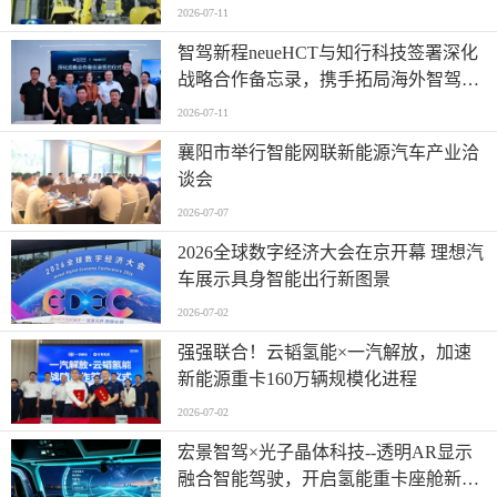
2026-07-11
智驾新程neueHCT与知行科技签署深化
战略合作备忘录，携手拓局海外智驾市
场
2026-07-11
襄阳市举行智能网联新能源汽车产业洽
谈会
2026-07-07
2026全球数字经济大会在京开幕 理想汽
车展示具身智能出行新图景
2026-07-02
强强联合！云韬氢能×一汽解放，加速
新能源重卡160万辆规模化进程
2026-07-02
宏景智驾×光子晶体科技--透明AR显示
融合智能驾驶，开启氢能重卡座舱新时