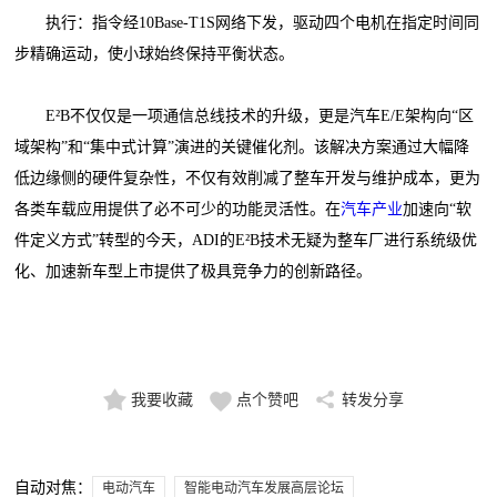
执行：指令经10Base-T1S网络下发，驱动四个电机在指定时间同
步精确运动，使小球始终保持平衡状态。
E²B不仅仅是一项通信总线技术的升级，更是汽车E/E架构向“区
域架构”和“集中式计算”演进的关键催化剂。该解决方案通过大幅降
低边缘侧的硬件复杂性，不仅有效削减了整车开发与维护成本，更为
各类车载应用提供了必不可少的功能灵活性。在
汽车产业
加速向“软
件定义方式”转型的今天，ADI的E²B技术无疑为整车厂进行系统级优
化、加速新车型上市提供了极具竞争力的创新路径。
我要收藏
点个赞吧
转发分享
自动对焦：
电动汽车
智能电动汽车发展高层论坛