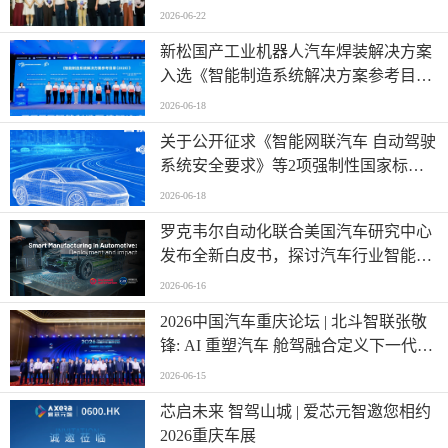
满召开
2026-06-22
新松国产工业机器人汽车焊装解决方案
入选《智能制造系统解决方案参考目录
（2026）》
2026-06-18
关于公开征求《智能网联汽车 自动驾驶
系统安全要求》等2项强制性国家标准
（报批稿）、《车载事故紧急呼叫系
2026-06-18
统》强制性国家标准外文版（报批稿）
罗克韦尔自动化联合美国汽车研究中心
意见的公示
发布全新白皮书，探讨汽车行业智能制
造发展新阶段
2026-06-16
2026中国汽车重庆论坛 | 北斗智联张敬
锋: AI 重塑汽车 舱驾融合定义下一代出
行
2026-06-15
芯启未来 智驾山城 | 爱芯元智邀您相约
2026重庆车展