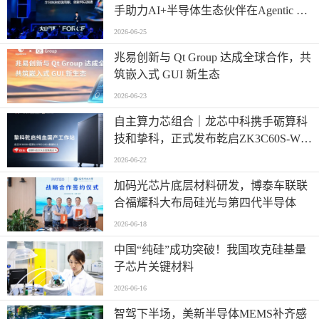
手助力AI+半导体生态伙伴在Agentic AI
时代高效创新
2026-06-25
兆易创新与 Qt Group 达成全球合作，共
筑嵌入式 GUI 新生态
2026-06-23
自主算力芯组合｜龙芯中科携手砺算科
技和挚科，正式发布乾启ZK3C60S-W全
自研国产专业工作站
2026-06-22
加码光芯片底层材料研发，博泰车联联
合福耀科大布局硅光与第四代半导体
2026-06-18
中国“纯硅”成功突破！我国攻克硅基量
子芯片关键材料
2026-06-16
智驾下半场，美新半导体MEMS补齐感