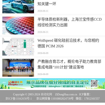
知关键一环
2026-06-11
半导体质检新利器，上海兰宝传感CCD
线径检测实力出圈
2026-06-11
Wolfspeed 碳化硅前沿技术，与您相约
德国 PCIM 2026
2026-06-09
产教融合育芯才，概伦电子助力教育部
集成电路“101计划”建设落地
2026-06-09
Copyright © 2003-2024
自动化网
ZiDongHua.com.cn ICP备案：
京ICP备11042658号-1
京公网安备 11010802024739号 微信：17812161557