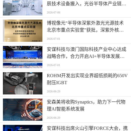
辰技术设备搬入，光谷半导体产业链有
新进展→
2026-07-06
博视像元“半导体深紫外激光光源技术
北京市重点实验室”获批，深紫外核心
技术再获权威认可
2026-07-01
安谋科技与澳门国际科技产业中心达成
战略合作，合力开启AI+半导体发展
“芯”篇章
2026-07-01
ROHM开发出实现业界超低损耗的650V
耐压IGBT
2026-06-29
安森美将收购Synaptics，助力下一代物
理AI智能系统发展
2026-06-29
安谋科技出席火山引擎FORCE大会，携