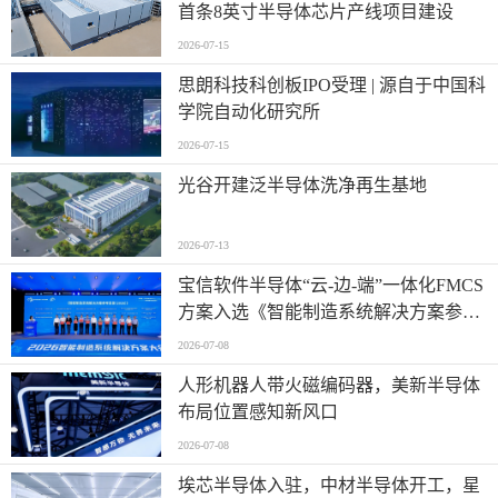
首条8英寸半导体芯片产线项目建设
2026-07-15
思朗科技科创板IPO受理 | 源自于中国科
学院自动化研究所
2026-07-15
光谷开建泛半导体洗净再生基地
2026-07-13
宝信软件半导体“云-边-端”一体化FMCS
方案入选《智能制造系统解决方案参考
目录（2026）》
2026-07-08
人形机器人带火磁编码器，美新半导体
布局位置感知新风口
2026-07-08
埃芯半导体入驻，中材半导体开工，星