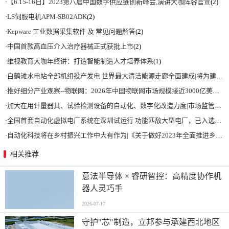
·
【6.15-16日】2023第八届中国数字供应链创新峰会,演讲大咖阵容官宣
(2)
·
LS伺服电机APM-SB02ADK
(2)
·
Kepware 工业数据采集软件 及 常见问题解答
(2)
·
中国首款高血压介入治疗器械正式获批上市
(2)
·
维视教育大咖年终讲：打造智能制造人才培养体系
(1)
·
白鹤滩水电站全部机组投产发电 世界最大清洁能源走廊全面建成|将为建设新型能源体系、保障国家能源安全、实现“双碳”目标提供有力支撑
·
推好细分产业观察--物联网：2026年中国物联网市场规模接近3000亿美元 智慧工厂、智慧城市、智慧电网等将占60%以上
·
加大在用计量器具、试验检测设备的自动化、数字化改造力度|市场监管总局 工业和信息化部 关于促进企业计量能力提升的指导意见
·
全国首套自动化虚拟电厂系统在深圳试运行 功能匹敌大型电厂，已入选国际典型案例
·
自动化科技将在乡村振兴工作中大有作为|《关于做好2023年全面推进乡村振兴重点工作的意见》发布
相关推荐
意法半导体 × 睿研智控：高精度协作机
器人灵巧手
2026-07-17
守护"芯"制造，立邦参与承建西北地区