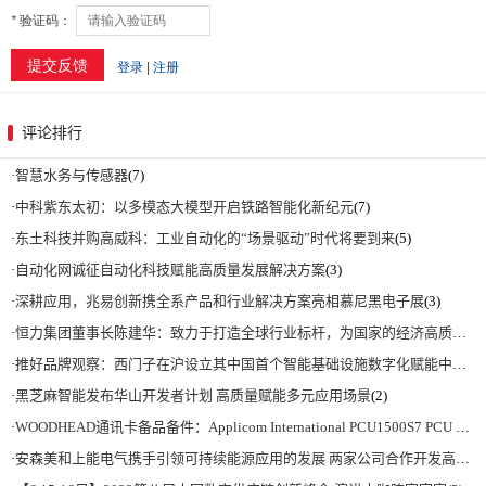
评论排行
·
智慧水务与传感器
(7)
·
中科紫东太初：以多模态大模型开启铁路智能化新纪元
(7)
·
东土科技并购高威科：工业自动化的“场景驱动”时代将要到来
(5)
·
自动化网诚征自动化科技赋能高质量发展解决方案
(3)
·
深耕应用，兆易创新携全系产品和行业解决方案亮相慕尼黑电子展
(3)
·
恒力集团董事长陈建华：致力于打造全球行业标杆，为国家的经济高质量发展贡献更大力量|上海电气集团党委书记、董事长吴磊来访
·
推好品牌观察：西门子在沪设立其中国首个智能基础设施数字化赋能中心
(2)
·
黑芝麻智能发布华山开发者计划 高质量赋能多元应用场景
(2)
·
WOODHEAD通讯卡备品备件：Applicom International PCU1500S7 PCU 1500 S7 V4.5.0
·
安森美和上能电气携手引领可持续能源应用的发展 两家公司合作开发高性能储能和太阳能组串式逆变器方案 以实现可持续的未来