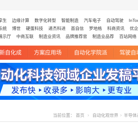
孪生
边缘计算
数字化转型
智能制造
汽车电子
自动驾驶
InTo
系统
博世
硬蛋科技
递杰科进
首自信
罗地格
科商资讯
优
展示厅
中商互联
制造业资讯
品牌推荐官
制造业品荐
百站网络
新自化成
方案应用场
自动化学院派
驾驶自
当前位置：
首页
自动化观世界
半导体