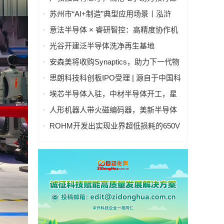
集成电路“101计划”建设落地
苏州市“AI+制造”典型应用场景丨泓浒
AI+晶圆智控真空传输平台
意法半导体 × 睿研智控：高精度协作机
器人灵巧手
光谷开建泛半导体洗净再生基地
安森美将收购Synaptics，助力下一代物
理AI智能系统发展
思朗科技科创板IPO受理 | 源自于中国科
学院自动化研究所
埃芯半导体入驻，中材半导体开工，星
辰技术设备搬入，光谷半导体产业链有
人形机器人带火磁编码器，美新半导体
新进展→
布局位置感知新风口
ROHM开发出实现业界超低损耗的650V
耐压IGBT