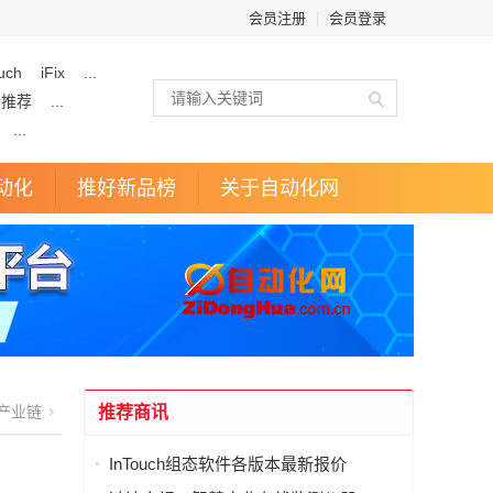
会员注册
|
会员登录
uch
iFix
...
企推荐
...
...
动化
推好新品榜
关于自动化网
产业链
推荐商讯
InTouch组态软件各版本最新报价