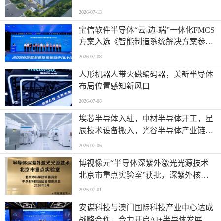
2026-07-13
宝信软件半导体“云-边-端”一体化FMCS
方案入选《智能制造系统解决方案参考
目录（2026）》
2026-07-08
人形机器人带火磁编码器，美新半导体
布局位置感知新风口
2026-07-08
埃芯半导体入驻，中材半导体开工，星
辰技术设备搬入，光谷半导体产业链有
新进展→
2026-07-06
博视像元“半导体深紫外激光光源技术
北京市重点实验室”获批，深紫外核心
技术再获权威认可
2026-07-01
安谋科技与澳门国际科技产业中心达成
战略合作，合力开启AI+半导体发展