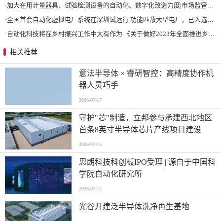
·
加大在用计量器具、试验检测设备的自动化、数字化改造力度|市场监管总局 工业和信息化部 关于促进企业计量能力提升的指导意见
·
全国首套自动化虚拟电厂系统在深圳试运行 功能匹敌大型电厂，已入选国际典型案例
·
自动化科技将在乡村振兴工作中大有作为|《关于做好2023年全面推进乡村振兴重点工作的意见》发布
相关推荐
意法半导体 × 睿研智控：高精度协作机
器人灵巧手
2026-07-17
守护"芯"制造，立邦参与承建西北地区
首条8英寸半导体芯片产线项目建设
2026-07-15
思朗科技科创板IPO受理 | 源自于中国科
学院自动化研究所
2026-07-15
光谷开建泛半导体洗净再生基地