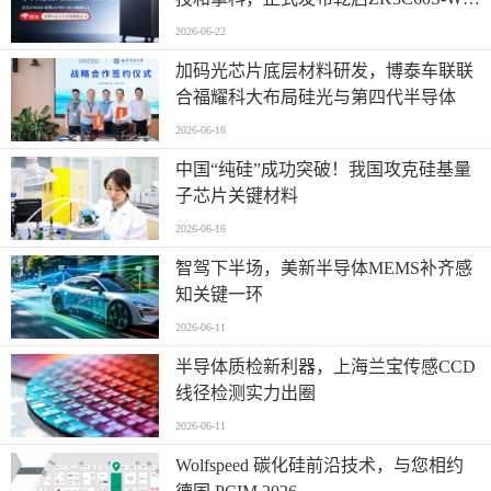
自研国产专业工作站
2026-06-22
加码光芯片底层材料研发，博泰车联联
合福耀科大布局硅光与第四代半导体
2026-06-18
中国“纯硅”成功突破！我国攻克硅基量
子芯片关键材料
2026-06-16
智驾下半场，美新半导体MEMS补齐感
知关键一环
2026-06-11
半导体质检新利器，上海兰宝传感CCD
线径检测实力出圈
2026-06-11
Wolfspeed 碳化硅前沿技术，与您相约