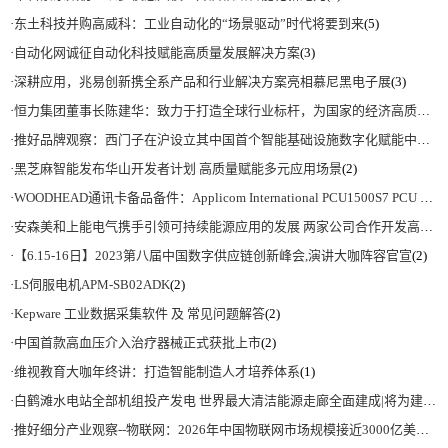
·
东土科技并购高威科：工业自动化的“场景驱动”时代将要到来
(5)
·
自动化网诚征自动化科技赋能高质量发展解决方案
(3)
·
深耕应用，兆易创新携全系产品和行业解决方案亮相慕尼黑电子展
(3)
·
恒力集团董事长陈建华：致力于打造全球行业标杆，为国家的经济高质量发展贡献更大力量|上海电气集团党委书记、董事长吴磊来访
·
推好品牌观察：西门子在沪设立其中国首个智能基础设施数字化赋能中心
(2)
·
黑芝麻智能发布华山开发者计划 高质量赋能多元应用场景
(2)
·
WOODHEAD通讯卡备品备件：Applicom International PCU1500S7 PCU 1500 S7 V4.5.0
·
安森美和上能电气携手引领可持续能源应用的发展 两家公司合作开发高性能储能和太阳能组串式逆变器方案 以实现可持续的未来
·
【6.15-16日】2023第八届中国数字供应链创新峰会,演讲大咖阵容官宣
(2)
·
LS伺服电机APM-SB02ADK
(2)
·
Kepware 工业数据采集软件 及 常见问题解答
(2)
·
中国首款高血压介入治疗器械正式获批上市
(2)
·
维视教育大咖年终讲：打造智能制造人才培养体系
(1)
·
白鹤滩水电站全部机组投产发电 世界最大清洁能源走廊全面建成|将为建设新型能源体系、保障国家能源安全、实现“双碳”目标提供有力支撑
·
推好细分产业观察--物联网：2026年中国物联网市场规模接近3000亿美元 智慧工厂、智慧城市、智慧电网等将占60%以上