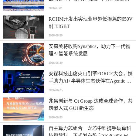
“芯”篇章
2026-07-01
ROHM开发出实现业界超低损耗的650V
耐压IGBT
2026-06-29
安森美将收购Synaptics，助力下一代物
理AI智能系统发展
2026-06-29
安谋科技出席火山引擎FORCE大会，携
手助力AI+半导体生态伙伴在Agentic AI
时代高效创新
2026-06-25
兆易创新与 Qt Group 达成全球合作，共
筑嵌入式 GUI 新生态
2026-06-23
自主算力芯组合｜龙芯中科携手砺算科
技和挚科，正式发布乾启ZK3C60S-W全