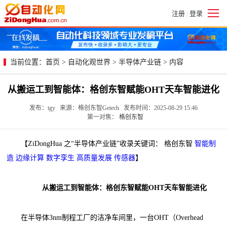
注册
登录
|
当前位置：
首页
>
自动化观世界
>
半导体产业链
> 内容
从搬运工到智能体：格创东智赋能OHT天车智能进化
发布：tgy 来源：格创东智Getech 发布时间：2025-08-29 15:46
第一对焦：
格创东智
【ZiDongHua 之“半导体产业链”收录关键词： 格创东智
智能制
造
边缘计算
数字孪生
高质量发展
传感器
】
从搬运工到智能体：格创东智赋能OHT天车智能进化
在半导体3nm制程工厂的洁净车间里，一台OHT（Overhead