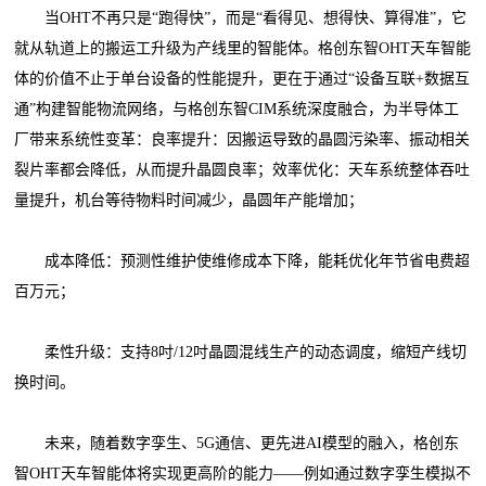
当OHT不再只是“跑得快”，而是“看得见、想得快、算得准”，它
就从轨道上的搬运工升级为产线里的智能体。格创东智OHT天车智能
体的价值不止于单台设备的性能提升，更在于通过“设备互联+数据互
通”构建智能物流网络，与格创东智CIM系统深度融合，为半导体工
厂带来系统性变革：良率提升：因搬运导致的晶圆污染率、振动相关
裂片率都会降低，从而提升晶圆良率；效率优化：天车系统整体吞吐
量提升，机台等待物料时间减少，晶圆年产能增加；
成本降低：预测性维护使维修成本下降，能耗优化年节省电费超
百万元；
柔性升级：支持8吋/12吋晶圆混线生产的动态调度，缩短产线切
换时间。
未来，随着数字孪生、5G通信、更先进AI模型的融入，格创东
智OHT天车智能体将实现更高阶的能力——例如通过数字孪生模拟不