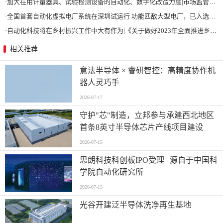
·
加大在用计量器具、试验检测设备的自动化、数字化改造力度|市场监管总局 工业和信息化部 关于促进企业计量能力提升的指导意见
·
全国首套自动化虚拟电厂系统在深圳试运行 功能匹敌大型电厂，已入选国际典型案例
·
自动化科技将在乡村振兴工作中大有作为|《关于做好2023年全面推进乡村振兴重点工作的意见》发布
相关推荐
意法半导体 × 睿研智控：高精度协作机
器人灵巧手
2026-07-17
守护"芯"制造，立邦参与承建西北地区
首条8英寸半导体芯片产线项目建设
2026-07-15
思朗科技科创板IPO受理 | 源自于中国科
学院自动化研究所
2026-07-15
光谷开建泛半导体洗净再生基地