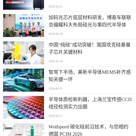
自研国产专业工作站
2026-06-22
加码光芯片底层材料研发，博泰车联联
合福耀科大布局硅光与第四代半导体
2026-06-18
中国“纯硅”成功突破！我国攻克硅基量
子芯片关键材料
2026-06-16
智驾下半场，美新半导体MEMS补齐感
知关键一环
2026-06-11
半导体质检新利器，上海兰宝传感CCD
线径检测实力出圈
2026-06-11
Wolfspeed 碳化硅前沿技术，与您相约
德国 PCIM 2026