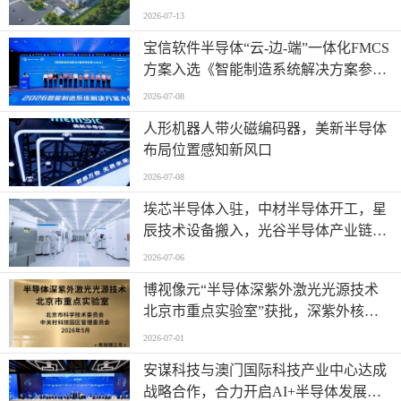
2026-07-13
宝信软件半导体“云-边-端”一体化FMCS
方案入选《智能制造系统解决方案参考
目录（2026）》
2026-07-08
人形机器人带火磁编码器，美新半导体
布局位置感知新风口
2026-07-08
埃芯半导体入驻，中材半导体开工，星
辰技术设备搬入，光谷半导体产业链有
新进展→
2026-07-06
博视像元“半导体深紫外激光光源技术
北京市重点实验室”获批，深紫外核心
技术再获权威认可
2026-07-01
安谋科技与澳门国际科技产业中心达成
战略合作，合力开启AI+半导体发展