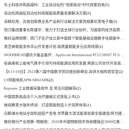
·
东土科技并购高威科：工业自动化的“场景驱动”时代将要到来
(5)
·
自动化网诚征自动化科技赋能高质量发展解决方案
(3)
·
深耕应用，兆易创新携全系产品和行业解决方案亮相慕尼黑电子展
(3)
·
恒力集团董事长陈建华：致力于打造全球行业标杆，为国家的经济高质量发展贡献更大力量|上海电气集团党委书记、董事长吴磊来访
·
推好品牌观察：西门子在沪设立其中国首个智能基础设施数字化赋能中心
(2)
·
黑芝麻智能发布华山开发者计划 高质量赋能多元应用场景
(2)
·
WOODHEAD通讯卡备品备件：Applicom International PCU1500S7 PCU 1500 S7 V4.5.0
·
安森美和上能电气携手引领可持续能源应用的发展 两家公司合作开发高性能储能和太阳能组串式逆变器方案 以实现可持续的未来
·
【6.15-16日】2023第八届中国数字供应链创新峰会,演讲大咖阵容官宣
(2)
·
LS伺服电机APM-SB02ADK
(2)
·
Kepware 工业数据采集软件 及 常见问题解答
(2)
·
中国首款高血压介入治疗器械正式获批上市
(2)
·
维视教育大咖年终讲：打造智能制造人才培养体系
(1)
·
白鹤滩水电站全部机组投产发电 世界最大清洁能源走廊全面建成|将为建设新型能源体系、保障国家能源安全、实现“双碳”目标提供有力支撑
·
推好细分产业观察--物联网：2026年中国物联网市场规模接近3000亿美元 智慧工厂、智慧城市、智慧电网等将占60%以上