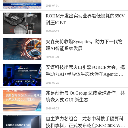
“芯”篇章
2026-07-01
ROHM开发出实现业界超低损耗的650V
耐压IGBT
2026-06-29
安森美将收购Synaptics，助力下一代物
理AI智能系统发展
2026-06-29
安谋科技出席火山引擎FORCE大会，携
手助力AI+半导体生态伙伴在Agentic AI
时代高效创新
2026-06-25
兆易创新与 Qt Group 达成全球合作，共
筑嵌入式 GUI 新生态
2026-06-23
自主算力芯组合｜龙芯中科携手砺算科
技和挚科，正式发布乾启ZK3C60S-W全