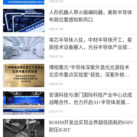
2026-07-08
人形机器人带火磁编码器，美新半导体
布局位置感知新风口
2026-07-08
埃芯半导体入驻，中材半导体开工，星
辰技术设备搬入，光谷半导体产业链有
新进展→
2026-07-06
博视像元“半导体深紫外激光光源技术
北京市重点实验室”获批，深紫外核心
技术再获权威认可
2026-07-01
安谋科技与澳门国际科技产业中心达成
战略合作，合力开启AI+半导体发展
“芯”篇章
2026-07-01
ROHM开发出实现业界超低损耗的650V
耐压IGBT