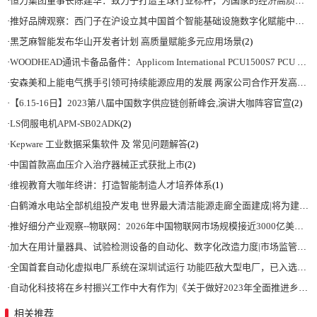
·
恒力集团董事长陈建华：致力于打造全球行业标杆，为国家的经济高质量发展贡献更大力量|上海电气集团党委书记、董事长吴磊来访
·
推好品牌观察：西门子在沪设立其中国首个智能基础设施数字化赋能中心
(2)
·
黑芝麻智能发布华山开发者计划 高质量赋能多元应用场景
(2)
·
WOODHEAD通讯卡备品备件：Applicom International PCU1500S7 PCU 1500 S7 V4.5.0
·
安森美和上能电气携手引领可持续能源应用的发展 两家公司合作开发高性能储能和太阳能组串式逆变器方案 以实现可持续的未来
·
【6.15-16日】2023第八届中国数字供应链创新峰会,演讲大咖阵容官宣
(2)
·
LS伺服电机APM-SB02ADK
(2)
·
Kepware 工业数据采集软件 及 常见问题解答
(2)
·
中国首款高血压介入治疗器械正式获批上市
(2)
·
维视教育大咖年终讲：打造智能制造人才培养体系
(1)
·
白鹤滩水电站全部机组投产发电 世界最大清洁能源走廊全面建成|将为建设新型能源体系、保障国家能源安全、实现“双碳”目标提供有力支撑
·
推好细分产业观察--物联网：2026年中国物联网市场规模接近3000亿美元 智慧工厂、智慧城市、智慧电网等将占60%以上
·
加大在用计量器具、试验检测设备的自动化、数字化改造力度|市场监管总局 工业和信息化部 关于促进企业计量能力提升的指导意见
·
全国首套自动化虚拟电厂系统在深圳试运行 功能匹敌大型电厂，已入选国际典型案例
·
自动化科技将在乡村振兴工作中大有作为|《关于做好2023年全面推进乡村振兴重点工作的意见》发布
相关推荐