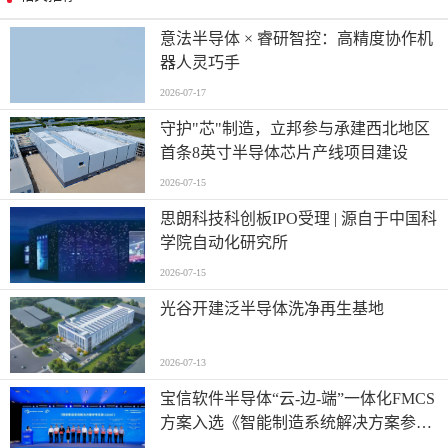
意法半导体 × 睿研智控：高精度协作机
器人灵巧手
2026-07-17
守护"芯"制造，立邦参与承建西北地区
首条8英寸半导体芯片产线项目建设
2026-07-15
思朗科技科创板IPO受理 | 源自于中国科
学院自动化研究所
2026-07-15
光谷开建泛半导体洗净再生基地
2026-07-13
宝信软件半导体“云-边-端”一体化FMCS
方案入选《智能制造系统解决方案参考
目录（2026）》