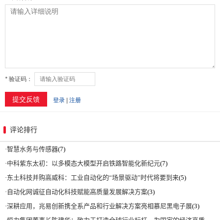
评论排行
·
智慧水务与传感器
(7)
·
中科紫东太初：以多模态大模型开启铁路智能化新纪元
(7)
·
东土科技并购高威科：工业自动化的“场景驱动”时代将要到来
(5)
·
自动化网诚征自动化科技赋能高质量发展解决方案
(3)
·
深耕应用，兆易创新携全系产品和行业解决方案亮相慕尼黑电子展
(3)