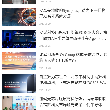
2026-06-29
安森美将收购Synaptics，助力下一代物
理AI智能系统发展
2026-06-29
安谋科技出席火山引擎FORCE大会，携
手助力AI+半导体生态伙伴在Agentic AI
时代高效创新
2026-06-25
兆易创新与 Qt Group 达成全球合作，共
筑嵌入式 GUI 新生态
2026-06-23
自主算力芯组合｜龙芯中科携手砺算科
技和挚科，正式发布乾启ZK3C60S-W全
自研国产专业工作站
2026-06-22
加码光芯片底层材料研发，博泰车联联
合福耀科大布局硅光与第四代半导体