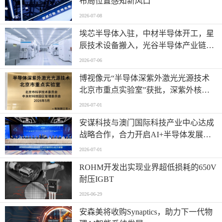
布局位置感知新风口
2026-07-08
埃芯半导体入驻，中材半导体开工，星
辰技术设备搬入，光谷半导体产业链有
新进展→
2026-07-06
博视像元“半导体深紫外激光光源技术
北京市重点实验室”获批，深紫外核心
技术再获权威认可
2026-07-01
安谋科技与澳门国际科技产业中心达成
战略合作，合力开启AI+半导体发展
“芯”篇章
2026-07-01
ROHM开发出实现业界超低损耗的650V
耐压IGBT
2026-06-29
安森美将收购Synaptics，助力下一代物