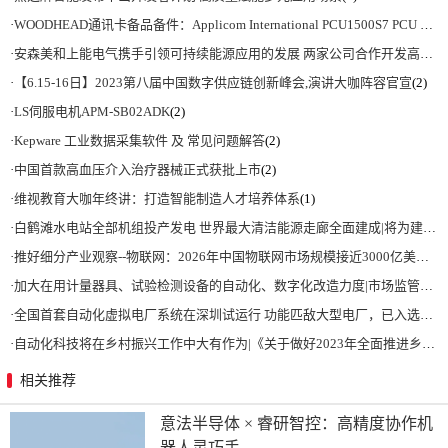
·
WOODHEAD通讯卡备品备件：Applicom International PCU1500S7 PCU 1500 S7 V4.5.0
·
安森美和上能电气携手引领可持续能源应用的发展 两家公司合作开发高性能储能和太阳能组串式逆变器方案 以实现可持续的未来
·
【6.15-16日】2023第八届中国数字供应链创新峰会,演讲大咖阵容官宣
(2)
·
LS伺服电机APM-SB02ADK
(2)
·
Kepware 工业数据采集软件 及 常见问题解答
(2)
·
中国首款高血压介入治疗器械正式获批上市
(2)
·
维视教育大咖年终讲：打造智能制造人才培养体系
(1)
·
白鹤滩水电站全部机组投产发电 世界最大清洁能源走廊全面建成|将为建设新型能源体系、保障国家能源安全、实现“双碳”目标提供有力支撑
·
推好细分产业观察--物联网：2026年中国物联网市场规模接近3000亿美元 智慧工厂、智慧城市、智慧电网等将占60%以上
·
加大在用计量器具、试验检测设备的自动化、数字化改造力度|市场监管总局 工业和信息化部 关于促进企业计量能力提升的指导意见
·
全国首套自动化虚拟电厂系统在深圳试运行 功能匹敌大型电厂，已入选国际典型案例
·
自动化科技将在乡村振兴工作中大有作为|《关于做好2023年全面推进乡村振兴重点工作的意见》发布
相关推荐
意法半导体 × 睿研智控：高精度协作机
器人灵巧手