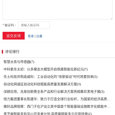
评论排行
·
智慧水务与传感器
(7)
·
中科紫东太初：以多模态大模型开启铁路智能化新纪元
(7)
·
东土科技并购高威科：工业自动化的“场景驱动”时代将要到来
(5)
·
自动化网诚征自动化科技赋能高质量发展解决方案
(3)
·
深耕应用，兆易创新携全系产品和行业解决方案亮相慕尼黑电子展
(3)
·
恒力集团董事长陈建华：致力于打造全球行业标杆，为国家的经济高质量发展贡献更大力量|上海电气集团党委书记、董事长吴磊来访
·
推好品牌观察：西门子在沪设立其中国首个智能基础设施数字化赋能中心
(2)
·
黑芝麻智能发布华山开发者计划 高质量赋能多元应用场景
(2)