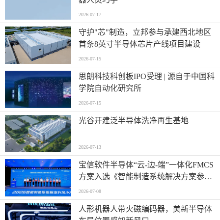
2026-07-17
守护"芯"制造，立邦参与承建西北地区
首条8英寸半导体芯片产线项目建设
2026-07-15
思朗科技科创板IPO受理 | 源自于中国科
学院自动化研究所
2026-07-15
光谷开建泛半导体洗净再生基地
2026-07-13
宝信软件半导体“云-边-端”一体化FMCS
方案入选《智能制造系统解决方案参考
目录（2026）》
2026-07-08
人形机器人带火磁编码器，美新半导体