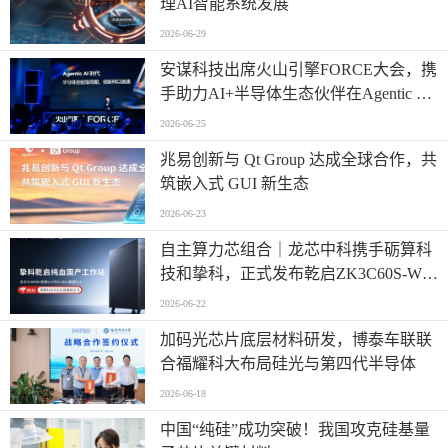
理AI智能系统发展
2026-06-29
安谋科技出席火山引擎FORCE大会，携
手助力AI+半导体生态伙伴在Agentic AI
时代高效创新
2026-06-25
兆易创新与 Qt Group 达成全球合作，共
筑嵌入式 GUI 新生态
2026-06-23
自主算力芯组合｜龙芯中科携手砺算科
技和挚科，正式发布乾启ZK3C60S-W全
自研国产专业工作站
2026-06-22
加码光芯片底层材料研发，博泰车联联
合福耀科大布局硅光与第四代半导体
2026-06-18
中国“纯硅”成功突破！我国攻克硅基量