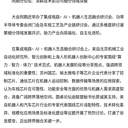
同期分论坛：深耕技术前沿与细分领域突破
大会同期还举办了集成电路+ AI + 机器人生态融合研讨会、功率
半导体专委会闭门会及车规工艺及产业链研讨会，通过多维度研讨凝
聚细分领域发展共识，助力产业向高端化、自主化进阶。
在集成电路+ AI + 机器人生态融合研讨会上，来自北京机械工业
自动化研究所、智元创新和上海人形机器人创新中心的专家围绕“算
力 - 智力 - 体力” 技术范式、机器人发展阶段等分享观点，强调跨领
域标准化的重要性；苏州国芯、裕太微电子等芯片企业代表分享了控
制芯片、通信芯片在机器人运动控制、数据传输等场景的应用探索，
认为车规芯片在可靠性、功能安全等方面的优势与机器人需求高度契
合，具备广阔跨界落地空间。圆桌论坛由联盟秘书长原诚寅主持，来
自机器人和汽车芯片行业的专家代表围绕芯片适配特性、技术转化差
异、规模化应用场景及标准化建设等议题开展了热烈讨论，打通了信
息壁垒，迈出跨界融合关键一步。