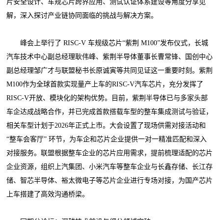
片安全设计、车规芯片跨界应用、测试认证体系建设等角度分享见
解，深入探讨产业链协同面临的挑战与解决方案。
峰会上举行了 RISC-V 车规级芯片“紫荆 M100”发布仪式，长城
汽车技术中心副总经理耿伟峰、紫荆半导体董事长曹常锋、国创中心
副总经理邹广才与联盟秘书长原诚寅等共同见证这一重要时刻。紫荆
M100作为全球首款实现量产上车的RISC-V汽车芯片，充分发挥了
RISC-V开放、模块化的架构优势。目前，紫荆半导体已与多家头部
车企达成战略合作，并已完成首款搭载车型的整车集成测试与验证，
相关车型计划于2026年正式上市。大会设置了现场供需对接活动和
“整车会客厅” 环节，为车企和芯片企业提供一对一精准匹配和深入
对接服务。联盟根据整车企业的芯片应用需求，提前梳理适配的芯片
企业资源，组织上汽集团、小米汽车等整车企业与长鑫存储、长江存
储、智芯半导体、裕太微电子等芯片企业进行专场对接，为国产芯片
上车搭建了高效沟通桥梁。