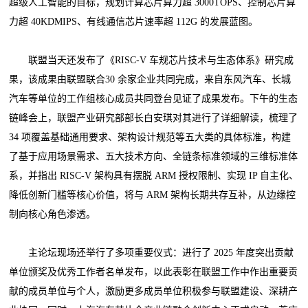
超级人工智能的目标，规划计算芯片算力超 3000TOPS、控制芯片算
力超 40KDMIPS、有线通信芯片速率超 112G 的发展蓝图。
联盟当天还发布了《RISC-V 车规芯片技术与生态体系》研究成
果，该成果由联盟联合30 余家企业共同完成，来自东风汽车、长城
汽车等单位的工作组核心成员共同登台见证了成果发布。下午的生态
链峰会上，联盟产业研究部部长白安琪对其进行了详细解读，梳理了
34 项覆盖基础通用要求、架构设计规范等五大类的具体标准，构建
了基于应用场景需求、五大技术方向、全链条标准领域的三维标准体
系，并指出 RISC-V 架构具有摆脱 ARM 授权限制、实现 IP 自主化、
降低创新门槛等核心价值，将与 ARM 架构长期共存互补，从边缘控
制向核心角色渗透。
主论坛现场还举行了多项重要仪式：进行了 2025 年度突出贡献
单位颁奖及优秀工作者名单发布，以此表彰在联盟工作中作出重要贡
献的成员单位与个人，激励更多成员单位积极参与联盟建设、深耕产