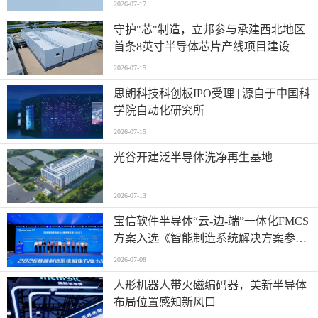
2026-07-17
守护"芯"制造，立邦参与承建西北地区
首条8英寸半导体芯片产线项目建设
2026-07-15
思朗科技科创板IPO受理 | 源自于中国科
学院自动化研究所
2026-07-15
光谷开建泛半导体洗净再生基地
2026-07-13
宝信软件半导体“云-边-端”一体化FMCS
方案入选《智能制造系统解决方案参考
目录（2026）》
2026-07-08
人形机器人带火磁编码器，美新半导体
布局位置感知新风口