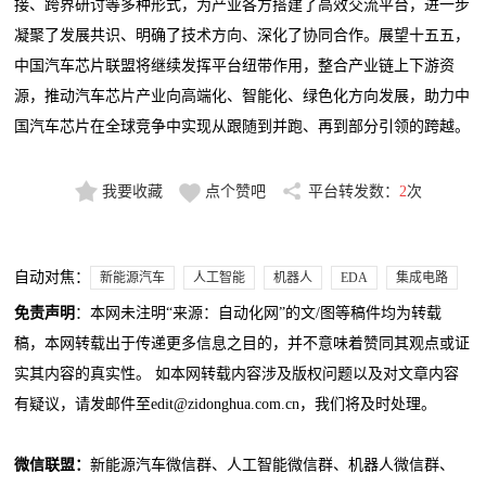
接、跨界研讨等多种形式，为产业各方搭建了高效交流平台，进一步
凝聚了发展共识、明确了技术方向、深化了协同合作。展望十五五，
中国汽车芯片联盟将继续发挥平台纽带作用，整合产业链上下游资
源，推动汽车芯片产业向高端化、智能化、绿色化方向发展，助力中
国汽车芯片在全球竞争中实现从跟随到并跑、再到部分引领的跨越。
我要收藏
点个赞吧
平台转发数：
2
次
自动对焦：
新能源汽车
人工智能
机器人
EDA
集成电路
免责声明
：本网未注明“来源：自动化网”的文/图等稿件均为转载
稿，本网转载出于传递更多信息之目的，并不意味着赞同其观点或证
实其内容的真实性。 如本网转载内容涉及版权问题以及对文章内容
有疑议，请发邮件至edit@zidonghua.com.cn，我们将及时处理。
微信联盟：
新能源汽车微信群、人工智能微信群、机器人微信群、