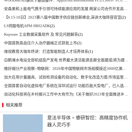
·
WOODHEAD通讯卡备品备件：Applicom International PCU1500S7 PCU 1500 S7 V4.5.0
·
安森美和上能电气携手引领可持续能源应用的发展 两家公司合作开发高性能储能和太阳能组串式逆变器方案 以实现可持续的未来
·
【6.15-16日】2023第八届中国数字供应链创新峰会,演讲大咖阵容官宣
(2)
·
LS伺服电机APM-SB02ADK
(2)
·
Kepware 工业数据采集软件 及 常见问题解答
(2)
·
中国首款高血压介入治疗器械正式获批上市
(2)
·
维视教育大咖年终讲：打造智能制造人才培养体系
(1)
·
白鹤滩水电站全部机组投产发电 世界最大清洁能源走廊全面建成|将为建设新型能源体系、保障国家能源安全、实现“双碳”目标提供有力支撑
·
推好细分产业观察--物联网：2026年中国物联网市场规模接近3000亿美元 智慧工厂、智慧城市、智慧电网等将占60%以上
·
加大在用计量器具、试验检测设备的自动化、数字化改造力度|市场监管总局 工业和信息化部 关于促进企业计量能力提升的指导意见
·
全国首套自动化虚拟电厂系统在深圳试运行 功能匹敌大型电厂，已入选国际典型案例
·
自动化科技将在乡村振兴工作中大有作为|《关于做好2023年全面推进乡村振兴重点工作的意见》发布
相关推荐
意法半导体 × 睿研智控：高精度协作机
器人灵巧手