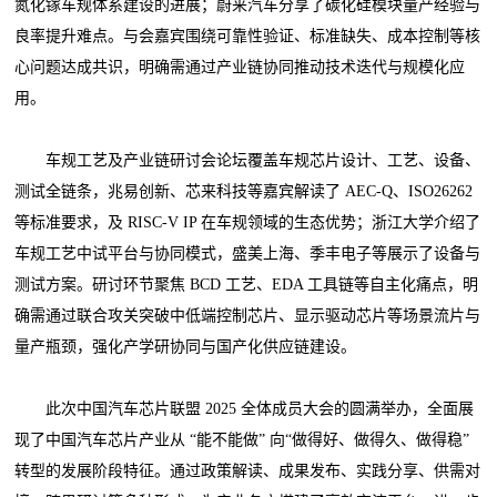
氮化镓车规体系建设的进展；蔚来汽车分享了碳化硅模块量产经验与
良率提升难点。与会嘉宾围绕可靠性验证、标准缺失、成本控制等核
心问题达成共识，明确需通过产业链协同推动技术迭代与规模化应
用。
车规工艺及产业链研讨会论坛覆盖车规芯片设计、工艺、设备、
测试全链条，兆易创新、芯来科技等嘉宾解读了 AEC-Q、ISO26262
等标准要求，及 RISC-V IP 在车规领域的生态优势；浙江大学介绍了
车规工艺中试平台与协同模式，盛美上海、季丰电子等展示了设备与
测试方案。研讨环节聚焦 BCD 工艺、EDA 工具链等自主化痛点，明
确需通过联合攻关突破中低端控制芯片、显示驱动芯片等场景流片与
量产瓶颈，强化产学研协同与国产化供应链建设。
此次中国汽车芯片联盟 2025 全体成员大会的圆满举办，全面展
现了中国汽车芯片产业从 “能不能做” 向“做得好、做得久、做得稳”
转型的发展阶段特征。通过政策解读、成果发布、实践分享、供需对