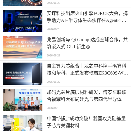
2026-06-29
安谋科技出席火山引擎FORCE大会，携
手助力AI+半导体生态伙伴在Agentic AI
时代高效创新
2026-06-25
兆易创新与 Qt Group 达成全球合作，共
筑嵌入式 GUI 新生态
2026-06-23
自主算力芯组合｜龙芯中科携手砺算科
技和挚科，正式发布乾启ZK3C60S-W全
自研国产专业工作站
2026-06-22
加码光芯片底层材料研发，博泰车联联
合福耀科大布局硅光与第四代半导体
2026-06-18
中国“纯硅”成功突破！我国攻克硅基量
子芯片关键材料