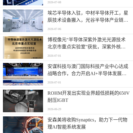
2026-07-08
埃芯半导体入驻，中材半导体开工，星
辰技术设备搬入，光谷半导体产业链有
新进展→
2026-07-06
博视像元“半导体深紫外激光光源技术
北京市重点实验室”获批，深紫外核心
技术再获权威认可
2026-07-01
安谋科技与澳门国际科技产业中心达成
战略合作，合力开启AI+半导体发展
“芯”篇章
2026-07-01
ROHM开发出实现业界超低损耗的650V
耐压IGBT
2026-06-29
安森美将收购Synaptics，助力下一代物
理AI智能系统发展