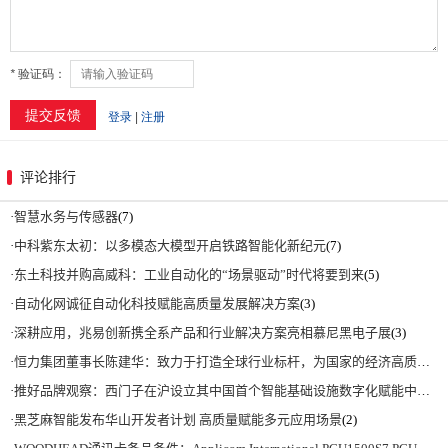
评论排行
·
智慧水务与传感器
(7)
·
中科紫东太初：以多模态大模型开启铁路智能化新纪元
(7)
·
东土科技并购高威科：工业自动化的“场景驱动”时代将要到来
(5)
·
自动化网诚征自动化科技赋能高质量发展解决方案
(3)
·
深耕应用，兆易创新携全系产品和行业解决方案亮相慕尼黑电子展
(3)
·
恒力集团董事长陈建华：致力于打造全球行业标杆，为国家的经济高质量发展贡献更大力量|上海电气集团党委书记、董事长吴磊来访
·
推好品牌观察：西门子在沪设立其中国首个智能基础设施数字化赋能中心
(2)
·
黑芝麻智能发布华山开发者计划 高质量赋能多元应用场景
(2)