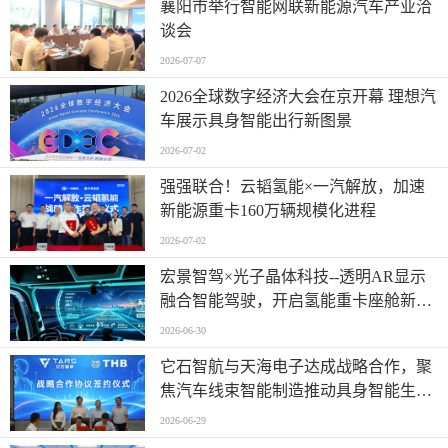
襄阳市举行智能网联新能源汽车产业洽
谈会
2026-07-07
2026全球数字经济大会在京开幕 理想汽
车展示具身智能出行新图景
2026-07-02
强强联合！云韬氢能×一汽解放，加速
新能源重卡160万辆规模化进程
2026-07-02
宏景智驾×光子晶体科技--透明AR显示
融合智能驾驶，开启氢能重卡座舱新时
代
2026-06-30
它石智航与天海电子达成战略合作，聚
焦汽车线束智能制造推动具身智能生产
落地
2026-06-29