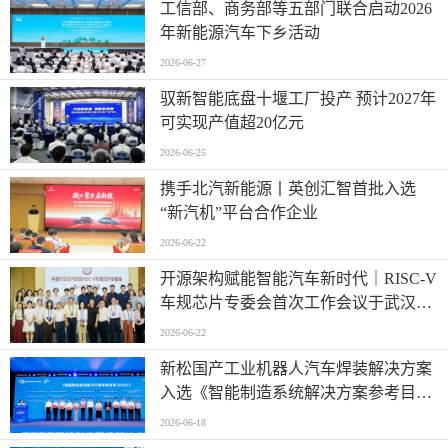
工信部、商务部等五部门联合启动2026
年新能源汽车下乡活动
2026-06-27
驭新智能底盘十堰工厂投产 预计2027年
可实现产值超20亿元
2026-06-25
携手北汽新能源丨英创汇智首批入选
“新汽机”平台合作企业
2026-06-22
开源架构赋能智能汽车新时代｜RISC-V
车规芯片专委会首次工作会议于武汉圆
满召开
2026-06-22
新松国产工业机器人汽车焊装解决方案
入选《智能制造系统解决方案参考目录
（2026）》
2026-06-18