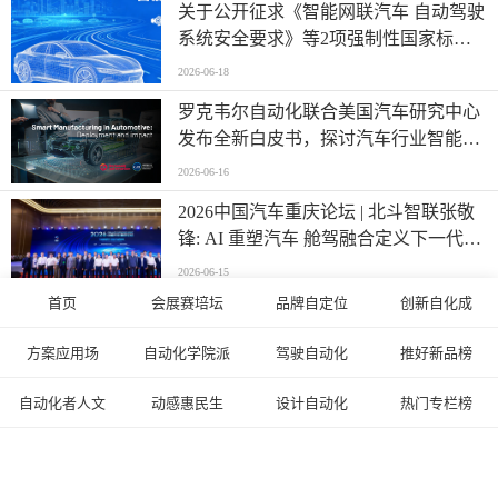
关于公开征求《智能网联汽车 自动驾驶
系统安全要求》等2项强制性国家标准
（报批稿）、《车载事故紧急呼叫系
2026-06-18
统》强制性国家标准外文版（报批稿）
罗克韦尔自动化联合美国汽车研究中心
意见的公示
发布全新白皮书，探讨汽车行业智能制
造发展新阶段
2026-06-16
2026中国汽车重庆论坛 | 北斗智联张敬
锋: AI 重塑汽车 舱驾融合定义下一代出
行
2026-06-15
首页
会展赛培坛
品牌自定位
创新自化成
芯启未来 智驾山城 | 爱芯元智邀您相约
2026重庆车展
方案应用场
自动化学院派
驾驶自动化
推好新品榜
2026-06-11
自动化者人文
动感惠民生
设计自动化
热门专栏榜
纳芯微推出通过IBEE/FTZ-Zwickau
EMC认证最高Class III等级、全国产化
的CAN收发器
2026-06-11