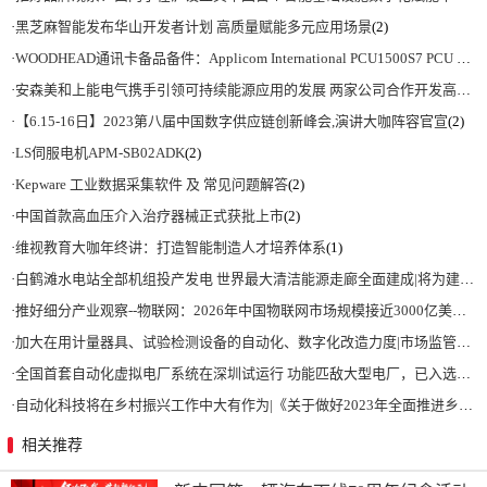
·
黑芝麻智能发布华山开发者计划 高质量赋能多元应用场景
(2)
·
WOODHEAD通讯卡备品备件：Applicom International PCU1500S7 PCU 1500 S7 V4.5.0
·
安森美和上能电气携手引领可持续能源应用的发展 两家公司合作开发高性能储能和太阳能组串式逆变器方案 以实现可持续的未来
·
【6.15-16日】2023第八届中国数字供应链创新峰会,演讲大咖阵容官宣
(2)
·
LS伺服电机APM-SB02ADK
(2)
·
Kepware 工业数据采集软件 及 常见问题解答
(2)
·
中国首款高血压介入治疗器械正式获批上市
(2)
·
维视教育大咖年终讲：打造智能制造人才培养体系
(1)
·
白鹤滩水电站全部机组投产发电 世界最大清洁能源走廊全面建成|将为建设新型能源体系、保障国家能源安全、实现“双碳”目标提供有力支撑
·
推好细分产业观察--物联网：2026年中国物联网市场规模接近3000亿美元 智慧工厂、智慧城市、智慧电网等将占60%以上
·
加大在用计量器具、试验检测设备的自动化、数字化改造力度|市场监管总局 工业和信息化部 关于促进企业计量能力提升的指导意见
·
全国首套自动化虚拟电厂系统在深圳试运行 功能匹敌大型电厂，已入选国际典型案例
·
自动化科技将在乡村振兴工作中大有作为|《关于做好2023年全面推进乡村振兴重点工作的意见》发布
相关推荐