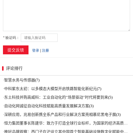
评论排行
·
智慧水务与传感器
(7)
·
中科紫东太初：以多模态大模型开启铁路智能化新纪元
(7)
·
东土科技并购高威科：工业自动化的“场景驱动”时代将要到来
(5)
·
自动化网诚征自动化科技赋能高质量发展解决方案
(3)
·
深耕应用，兆易创新携全系产品和行业解决方案亮相慕尼黑电子展
(3)
·
恒力集团董事长陈建华：致力于打造全球行业标杆，为国家的经济高质量发展贡献更大力量|上海电气集团党委书记、董事长吴磊来访
·
推好品牌观察：西门子在沪设立其中国首个智能基础设施数字化赋能中心
(2)