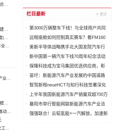
安森美和上能电气携手引领可持续能源应用的发展 两家公司合作开发高性能储能和太阳能组串式逆变器方案 以实现可持续的未来
(2)
栏目最新
第3000万辆整车下线！与全球用户共同
白鹤滩水电站全部机组投产发电 世界最大清洁能源走廊全面建成|将为建设新型能源体系、保障国家能源安全、实现“双碳”目标提供有力支撑
见证广汽里程碑时刻
远程座舱如何控制真实赛车？看FM160
加大在用计量器具、试验检测设备的自动化、数字化改造力度|市场监管总局 工业和信息化部 关于促进企业计量能力提升的指导意见
(
的5G数传能力
自动化科技将在乡村振兴工作中大有作为|《关于做好2023年全面推进乡村振兴重点工作的意见》发布
(1)
美新半导体战略携手北大国发院汽车行
业协会，共话AI时代产业新增长
新中国第一辆汽车下线70周年纪念活动
举行
保隆科技成为宝马集团优选供应商，彰
显核心技术实力
苗圩：新能源汽车产业发展的中国道路
美新半导体战略携手北大国发院汽车行业协会，共话AI时代产业新增长
智驾新程neueHCT与知行科技签署深化
战略合作备忘录，携手拓局海外智驾市
上半年我国新能源汽车产销量双超700万
场
辆
强强联合！云韬氢能×一汽解放，加速新能源重卡160万辆规模化进程
襄阳市举行智能网联新能源汽车产业洽
谈会
它石智航与天海电子达成战略合作，聚焦汽车线束智能制造推动具身智能生产落地
强强联合！云韬氢能×一汽解放，加速新
元
能源重卡160万辆规模化进程
开源架构赋能智能汽车新时代｜RISC-V 车规芯片专委会首次工作会议于武汉圆满召开