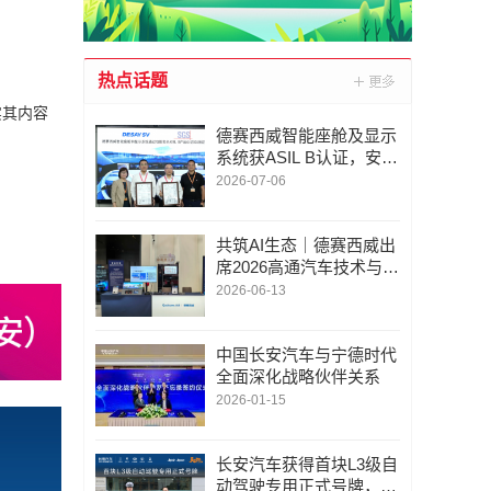
热点话题
实其内容
德赛西威智能座舱及显示
系统获ASIL B认证，安全
实力再获权威认可
2026-07-06
共筑AI生态｜德赛西威出
席2026高通汽车技术与合
作峰会
2026-06-13
中国长安汽车与宁德时代
全面深化战略伙伴关系
2026-01-15
长安汽车获得首块L3级自
动驾驶专用正式号牌，天