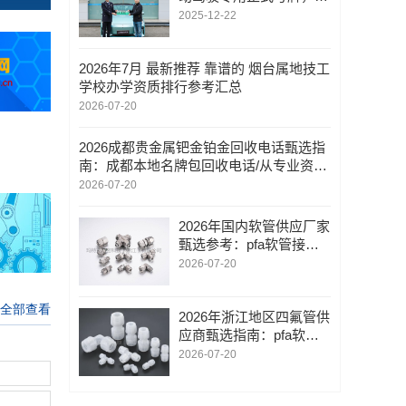
枢智能开启L3时代
2025-12-22
2026年7月 最新推荐 靠谱的 烟台属地技工
学校办学资质排行参考汇总
2026-07-20
2026成都贵金属钯金铂金回收电话甄选指
南：成都本地名牌包回收电话/从专业资质
到服务体验的行业参考
2026-07-20
2026年国内软管供应厂家
甄选参考：pfa软管接头/p
tfe聚四氟管/聚焦PTFE聚
2026-07-20
四氟管与特氟龙软管领域
2026年浙江地区四氟管供
应商甄选指南：pfa软管
接头/ptfe聚四氟管/技术实
2026-07-20
力与交付能力深度解析