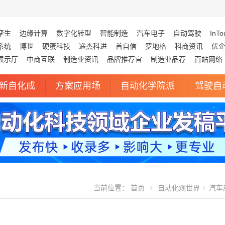
孪生
边缘计算
数字化转型
智能制造
汽车电子
自动驾驶
InTo
系统
博世
硬蛋科技
递杰科进
首自信
罗地格
科商资讯
优
展示厅
中商互联
制造业资讯
品牌推荐官
制造业品荐
百站网络
新自化成
方案应用场
自动化学院派
驾驶自
当前位置：
首页
自动化观世界
汽车