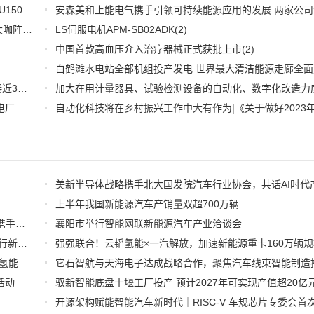
WOODHEAD通讯卡备品备件：Applicom International PCU1500S7 PCU 1500 S7 V4.5.0
(2)
【6.15-16日】2023第八届中国数字供应链创新峰会,演讲大咖阵容官宣
(2)
LS伺服电机APM-SB02ADK
(2)
中国首款高血压介入治疗器械正式获批上市
(2)
推好细分产业观察--物联网：2026年中国物联网市场规模接近3000亿美元 智慧工厂、智慧城市、智慧电网等将占60%以上
(1)
全国首套自动化虚拟电厂系统在深圳试运行 功能匹敌大型电厂，已入选国际典型案例
(1)
上半年我国新能源汽车产销量双超700万辆
智驾新程neueHCT与知行科技签署深化战略合作备忘录，携手拓局海外智驾市场
襄阳市举行智能网联新能源汽车产业洽谈会
2026全球数字经济大会在京开幕 理想汽车展示具身智能出行新图景
宏景智驾×光子晶体科技--透明AR显示融合智能驾驶，开启氢能重卡座舱新时代
活动
驭新智能底盘十堰工厂投产 预计2027年可实现产值超20亿