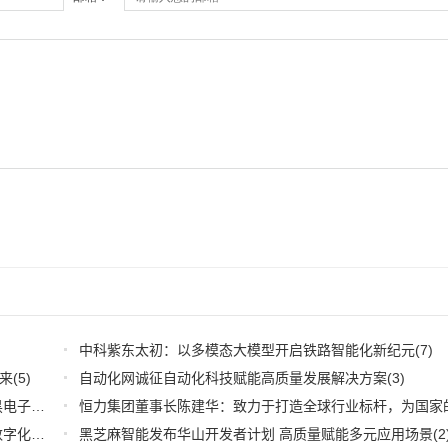
中科紫东太初：以多模态大模型开启铁路智能化新纪元
(7)
来
(5)
自动化网诚征自动化科技赋能高质量发展解决方案
(3)
深耕应用，兆易创新携全系产品和行业解决方案亮相慕尼黑电子展
(3)
推好品牌观察：西门子在沪设立其中国首个智能基础设施数字化赋能中心
黑芝麻智能发布华山开发者计划 高质量赋能多元应用场景
(2)
(2