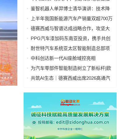
出AiCube汽车设计一体机
鉴智机器人单羿博士清华演讲：技术降
本、科技平权，助力车企打造繁荣的
上半年我国新能源汽车产销量双超700万
“AI+车”新生态
辆
德赛西威与智谱达成战略合作，攻坚大
模型上车“最后一公里”
PPG汽车漆加码东南亚投资，携手共创
可持续发展未来
耐世特汽车系统亚太区智能制造总部项
目在苏州工业园区正式奠基
中科创达新一代AI座舱域控亮相
CES2026，以全栈能力引领智能座舱变
为汽车零部件智能制造树立了新标杆|欧
革
姆龙与博格华纳深化智能制造合作
共筑AI生态｜德赛西威出席2026高通汽
车技术与合作峰会