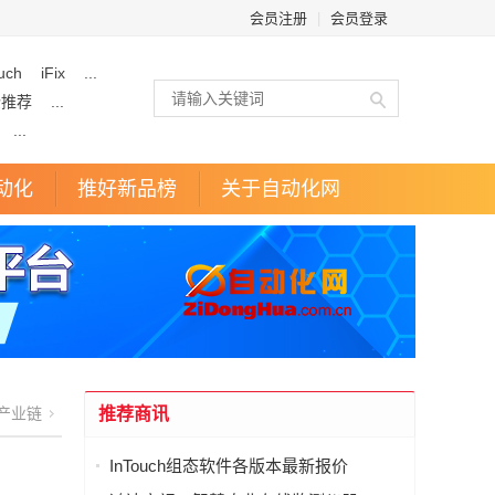
会员注册
|
会员登录
uch
iFix
...
企推荐
...
...
动化
推好新品榜
关于自动化网
产业链
推荐商讯
InTouch组态软件各版本最新报价