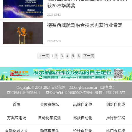
获2025华舆奖
2025-12-12
德赛西威舱驾融合技术再获行业肯定
2025-12-09
上一页
1
2
3
4
5
6
下一页
Copyright © 2003-2024
自动化网
ZiDongHua.com.cn ICP备案：
京ICP备11042658号-1
京公网安备 11010802024739号 微信：17812161557
首页
会展赛培坛
品牌自定位
创新自化成
方案应用场
自动化学院派
驾驶自动化
推好新品榜
自动化者人文
动感惠民生
设计自动化
热门专栏榜