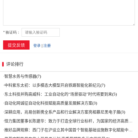
评论排行
·
智慧水务与传感器
(7)
·
中科紫东太初：以多模态大模型开启铁路智能化新纪元
(7)
·
东土科技并购高威科：工业自动化的“场景驱动”时代将要到来
(5)
·
自动化网诚征自动化科技赋能高质量发展解决方案
(3)
·
深耕应用，兆易创新携全系产品和行业解决方案亮相慕尼黑电子展
(3)
·
恒力集团董事长陈建华：致力于打造全球行业标杆，为国家的经济高质量发展贡献更大力量|上海电气集团党委书记、董事长吴磊来访
·
推好品牌观察：西门子在沪设立其中国首个智能基础设施数字化赋能中心
(2)