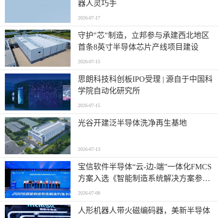
器人灵巧手
2026-07-17
守护"芯"制造，立邦参与承建西北地区
首条8英寸半导体芯片产线项目建设
2026-07-15
思朗科技科创板IPO受理 | 源自于中国科
学院自动化研究所
2026-07-15
光谷开建泛半导体洗净再生基地
2026-07-13
宝信软件半导体“云-边-端”一体化FMCS
方案入选《智能制造系统解决方案参考
目录（2026）》
2026-07-08
人形机器人带火磁编码器，美新半导体