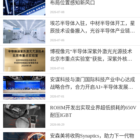
布局位置感知新风口
2026-07-08
埃芯半导体入驻，中材半导体开工，星
辰技术设备搬入，光谷半导体产业链有
新进展→
2026-07-06
博视像元“半导体深紫外激光光源技术
北京市重点实验室”获批，深紫外核心
技术再获权威认可
2026-07-01
安谋科技与澳门国际科技产业中心达成
战略合作，合力开启AI+半导体发展
“芯”篇章
2026-07-01
ROHM开发出实现业界超低损耗的650V
耐压IGBT
2026-06-29
安森美将收购Synaptics，助力下一代物