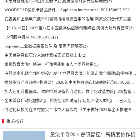
·
黑芝麻智能发布华山开发者计划 高质量赋能多元应用场景
(2)
·
WOODHEAD通讯卡备品备件：Applicom International PCU1500S7 PCU 1500 S7 V4.5.0
·
安森美和上能电气携手引领可持续能源应用的发展 两家公司合作开发高性能储能和太阳能组串式逆变器方案 以实现可持续的未来
·
【6.15-16日】2023第八届中国数字供应链创新峰会,演讲大咖阵容官宣
(2)
·
LS伺服电机APM-SB02ADK
(2)
·
Kepware 工业数据采集软件 及 常见问题解答
(2)
·
中国首款高血压介入治疗器械正式获批上市
(2)
·
维视教育大咖年终讲：打造智能制造人才培养体系
(1)
·
白鹤滩水电站全部机组投产发电 世界最大清洁能源走廊全面建成|将为建设新型能源体系、保障国家能源安全、实现“双碳”目标提供有力支撑
·
推好细分产业观察--物联网：2026年中国物联网市场规模接近3000亿美元 智慧工厂、智慧城市、智慧电网等将占60%以上
·
加大在用计量器具、试验检测设备的自动化、数字化改造力度|市场监管总局 工业和信息化部 关于促进企业计量能力提升的指导意见
·
全国首套自动化虚拟电厂系统在深圳试运行 功能匹敌大型电厂，已入选国际典型案例
·
自动化科技将在乡村振兴工作中大有作为|《关于做好2023年全面推进乡村振兴重点工作的意见》发布
相关推荐
意法半导体 × 睿研智控：高精度协作机