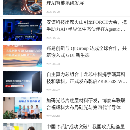
理AI智能系统发展
2026-06-29
安谋科技出席火山引擎FORCE大会，携
手助力AI+半导体生态伙伴在Agentic AI
时代高效创新
2026-06-25
兆易创新与 Qt Group 达成全球合作，共
筑嵌入式 GUI 新生态
2026-06-23
自主算力芯组合｜龙芯中科携手砺算科
技和挚科，正式发布乾启ZK3C60S-W全
自研国产专业工作站
2026-06-22
加码光芯片底层材料研发，博泰车联联
合福耀科大布局硅光与第四代半导体
2026-06-18
中国“纯硅”成功突破！我国攻克硅基量