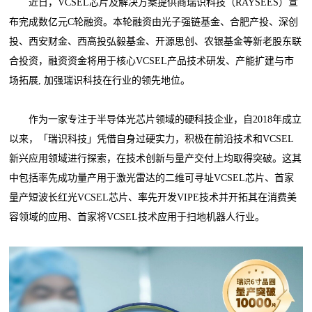
近日，VCSEL芯片及解决方案提供商瑞识科技（RAYSEES）宣
布完成数亿元C轮融资。本轮融资由光子强链基金、合肥产投、深创
投、西安财金、西高投弘毅基金、开源思创、农银基金等新老股东联
合投资，融资资金将用于核心VCSEL产品技术研发、产能扩建与市
场拓展, 加强瑞识科技在行业的领先地位。
作为一家专注于半导体光芯片领域的硬科技企业，自2018年成立
以来，「瑞识科技」凭借自身过硬实力，积极在前沿技术和VCSEL
新兴应用领域进行探索，在技术创新与量产交付上均取得突破。这其
中包括率先成功量产用于激光雷达的二维可寻址VCSEL芯片、首家
量产短波长红光VCSEL芯片、率先开发VIPE技术并开拓其在消费美
容领域的应用、首家将VCSEL技术应用于扫地机器人行业。