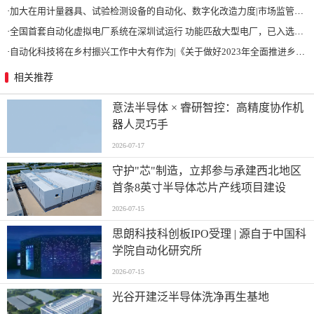
·
加大在用计量器具、试验检测设备的自动化、数字化改造力度|市场监管总局 工业和信息化部 关于促进企业计量能力提升的指导意见
·
全国首套自动化虚拟电厂系统在深圳试运行 功能匹敌大型电厂，已入选国际典型案例
·
自动化科技将在乡村振兴工作中大有作为|《关于做好2023年全面推进乡村振兴重点工作的意见》发布
相关推荐
意法半导体 × 睿研智控：高精度协作机
器人灵巧手
2026-07-17
守护"芯"制造，立邦参与承建西北地区
首条8英寸半导体芯片产线项目建设
2026-07-15
思朗科技科创板IPO受理 | 源自于中国科
学院自动化研究所
2026-07-15
光谷开建泛半导体洗净再生基地