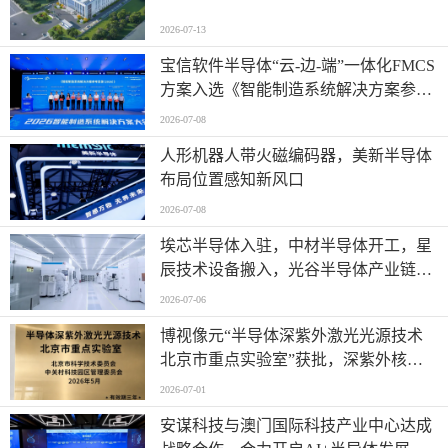
2026-07-13
宝信软件半导体“云-边-端”一体化FMCS
方案入选《智能制造系统解决方案参考
目录（2026）》
2026-07-08
人形机器人带火磁编码器，美新半导体
布局位置感知新风口
2026-07-08
埃芯半导体入驻，中材半导体开工，星
辰技术设备搬入，光谷半导体产业链有
新进展→
2026-07-06
博视像元“半导体深紫外激光光源技术
北京市重点实验室”获批，深紫外核心
技术再获权威认可
2026-07-01
安谋科技与澳门国际科技产业中心达成