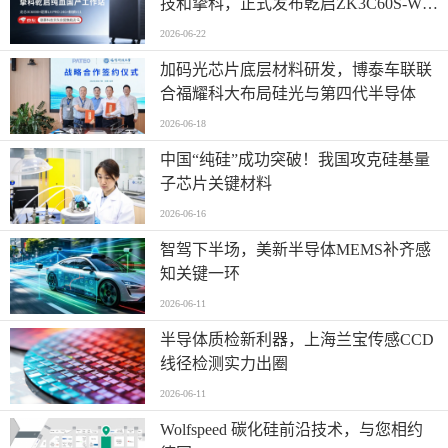
技和挚科，正式发布乾启ZK3C60S-W全
自研国产专业工作站
2026-06-22
加码光芯片底层材料研发，博泰车联联
合福耀科大布局硅光与第四代半导体
2026-06-18
中国“纯硅”成功突破！我国攻克硅基量
子芯片关键材料
2026-06-16
智驾下半场，美新半导体MEMS补齐感
知关键一环
2026-06-11
半导体质检新利器，上海兰宝传感CCD
线径检测实力出圈
2026-06-11
Wolfspeed 碳化硅前沿技术，与您相约