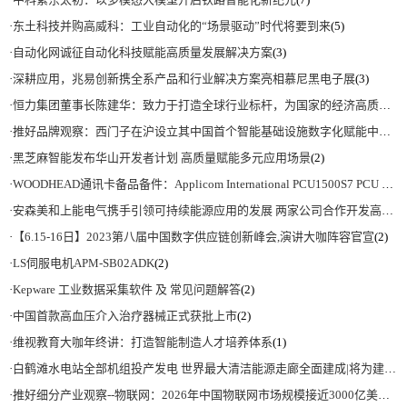
·
东土科技并购高威科：工业自动化的“场景驱动”时代将要到来
(5)
·
自动化网诚征自动化科技赋能高质量发展解决方案
(3)
·
深耕应用，兆易创新携全系产品和行业解决方案亮相慕尼黑电子展
(3)
·
恒力集团董事长陈建华：致力于打造全球行业标杆，为国家的经济高质量发展贡献更大力量|上海电气集团党委书记、董事长吴磊来访
·
推好品牌观察：西门子在沪设立其中国首个智能基础设施数字化赋能中心
(2)
·
黑芝麻智能发布华山开发者计划 高质量赋能多元应用场景
(2)
·
WOODHEAD通讯卡备品备件：Applicom International PCU1500S7 PCU 1500 S7 V4.5.0
·
安森美和上能电气携手引领可持续能源应用的发展 两家公司合作开发高性能储能和太阳能组串式逆变器方案 以实现可持续的未来
·
【6.15-16日】2023第八届中国数字供应链创新峰会,演讲大咖阵容官宣
(2)
·
LS伺服电机APM-SB02ADK
(2)
·
Kepware 工业数据采集软件 及 常见问题解答
(2)
·
中国首款高血压介入治疗器械正式获批上市
(2)
·
维视教育大咖年终讲：打造智能制造人才培养体系
(1)
·
白鹤滩水电站全部机组投产发电 世界最大清洁能源走廊全面建成|将为建设新型能源体系、保障国家能源安全、实现“双碳”目标提供有力支撑
·
推好细分产业观察--物联网：2026年中国物联网市场规模接近3000亿美元 智慧工厂、智慧城市、智慧电网等将占60%以上