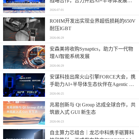
战略合作，合力开启AI+半导体发展
“芯”篇章
2026-07-01
ROHM开发出实现业界超低损耗的650V
耐压IGBT
2026-06-29
安森美将收购Synaptics，助力下一代物
理AI智能系统发展
2026-06-29
安谋科技出席火山引擎FORCE大会，携
手助力AI+半导体生态伙伴在Agentic AI
时代高效创新
2026-06-25
兆易创新与 Qt Group 达成全球合作，共
筑嵌入式 GUI 新生态
2026-06-23
自主算力芯组合｜龙芯中科携手砺算科