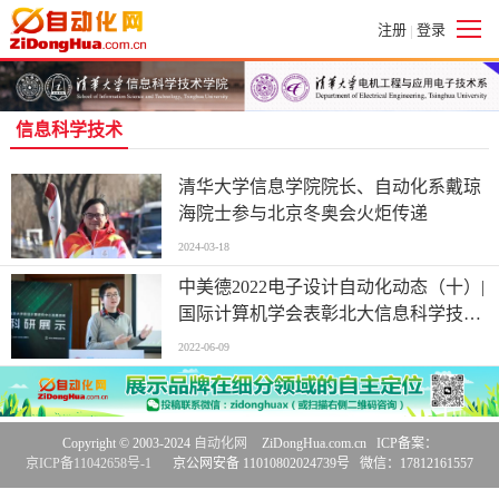
注册
登录
|
信息科学技术
清华大学信息学院院长、自动化系戴琼
海院士参与北京冬奥会火炬传递
2024-03-18
中美德2022电子设计自动化动态（十）|
国际计算机学会表彰北大信息科学技术
学院四年级学生郭资政在芯片设计自动
2022-06-09
化（EDA）领域的贡献
Copyright © 2003-2024
自动化网
ZiDongHua.com.cn ICP备案：
京ICP备11042658号-1
京公网安备 11010802024739号 微信：17812161557