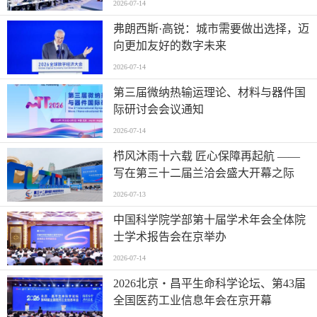
2026-07-14
弗朗西斯·高锐：城市需要做出选择，迈
向更加友好的数字未来
2026-07-14
第三届微纳热输运理论、材料与器件国
际研讨会会议通知
2026-07-14
栉风沐雨十六载 匠心保障再起航 ——
写在第三十二届兰洽会盛大开幕之际
2026-07-13
中国科学院学部第十届学术年会全体院
士学术报告会在京举办
2026-07-14
2026北京・昌平生命科学论坛、第43届
全国医药工业信息年会在京开幕