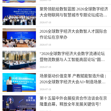
2026-07-18
聚势领航绘数智蓝图 2026全球数字经济
大会物联网与智慧城市专题论坛成功举
办
2026-07-18
2026全球数字经济大会数智人才国际合
作论坛在京举办
2026-07-18
“2026全球数字经济大会数字流通论坛
暨物流数据与人工智能高层论坛”圆满
成功举办
2026-07-18
场景驱动价值变革 产教赋能智造升级 |
2026全球数字经济大会AI+制造场景落
地国际论坛成功举办
2026-07-18
第十五届中外会展投资合作洽谈会在京
隆重启幕，释放全年发展关键信号！