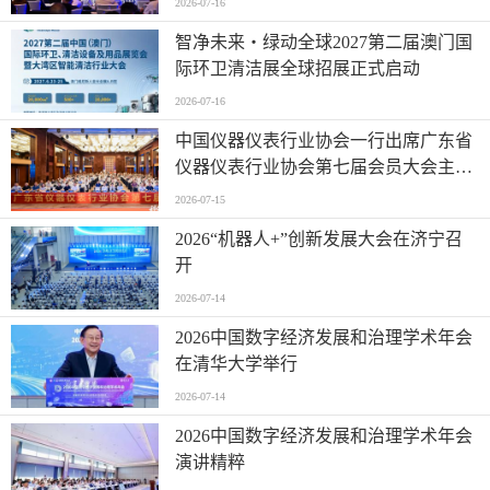
2026-07-16
智净未来・绿动全球2027第二届澳门国
际环卫清洁展全球招展正式启动
2026-07-16
中国仪器仪表行业协会一行出席广东省
仪器仪表行业协会第七届会员大会主题
活动并进行走访交流
2026-07-15
2026“机器人+”创新发展大会在济宁召
开
2026-07-14
2026中国数字经济发展和治理学术年会
在清华大学举行
2026-07-14
2026中国数字经济发展和治理学术年会
演讲精粹