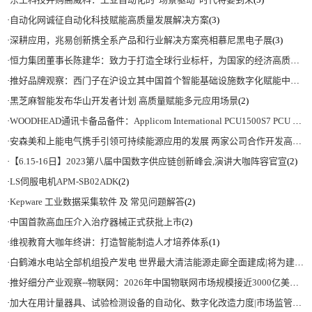
·
自动化网诚征自动化科技赋能高质量发展解决方案
(3)
·
深耕应用，兆易创新携全系产品和行业解决方案亮相慕尼黑电子展
(3)
·
恒力集团董事长陈建华：致力于打造全球行业标杆，为国家的经济高质量发展贡献更大力量|上海电气集团党委书记、董事长吴磊来访
·
推好品牌观察：西门子在沪设立其中国首个智能基础设施数字化赋能中心
(2)
·
黑芝麻智能发布华山开发者计划 高质量赋能多元应用场景
(2)
·
WOODHEAD通讯卡备品备件：Applicom International PCU1500S7 PCU 1500 S7 V4.5.0
·
安森美和上能电气携手引领可持续能源应用的发展 两家公司合作开发高性能储能和太阳能组串式逆变器方案 以实现可持续的未来
·
【6.15-16日】2023第八届中国数字供应链创新峰会,演讲大咖阵容官宣
(2)
·
LS伺服电机APM-SB02ADK
(2)
·
Kepware 工业数据采集软件 及 常见问题解答
(2)
·
中国首款高血压介入治疗器械正式获批上市
(2)
·
维视教育大咖年终讲：打造智能制造人才培养体系
(1)
·
白鹤滩水电站全部机组投产发电 世界最大清洁能源走廊全面建成|将为建设新型能源体系、保障国家能源安全、实现“双碳”目标提供有力支撑
·
推好细分产业观察--物联网：2026年中国物联网市场规模接近3000亿美元 智慧工厂、智慧城市、智慧电网等将占60%以上
·
加大在用计量器具、试验检测设备的自动化、数字化改造力度|市场监管总局 工业和信息化部 关于促进企业计量能力提升的指导意见