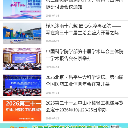
第三届微纳热输运理论、材料与器件国
际研讨会会议通知
2026-07-14
栉风沐雨十六载 匠心保障再起航 ——
写在第三十二届兰洽会盛大开幕之际
2026-07-13
中国科学院学部第十届学术年会全体院
士学术报告会在京举办
2026-07-14
2026北京・昌平生命科学论坛、第43届
全国医药工业信息年会在京开幕
2026-07-14
2026第二十一届中山小榄轻工机械展览
会定于2026年10月23-25日举办
2026-07-13