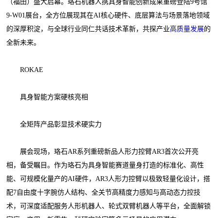
（福田）盛大启幕。珞石机器人携具身智能创新成果重磅登陆9号馆
9-W01展台，全方位展现其在AI核心硬件、底层算法与场景落地领域
的深厚积淀，与全球行业同仁共话技术革新，共探产业
高质量发展
的
全新未来。
ROKAE
具身智能方案硬核亮相
全矩阵产品彰显技术硬实力
展会现场，珞石AR系列重磅新品人形力控臂AR3首次公开亮
相，备受瞩目。作为珞石为具身智能赛道量身打造的标准化、高性
能、可规模化量产的AI硬件，AR3人形力控臂以极致轻量化设计，搭
配7自由度十字腕仿人结构、全关节高精度力感知与高动态力控技
术，可深度适配服务人形机器人、轮式双臂机器人等平台，全面解锁