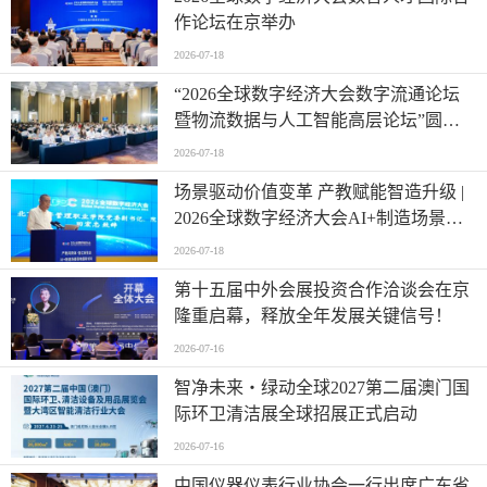
作论坛在京举办
2026-07-18
“2026全球数字经济大会数字流通论坛
暨物流数据与人工智能高层论坛”圆满
成功举办
2026-07-18
场景驱动价值变革 产教赋能智造升级 |
2026全球数字经济大会AI+制造场景落
地国际论坛成功举办
2026-07-18
第十五届中外会展投资合作洽谈会在京
隆重启幕，释放全年发展关键信号！
2026-07-16
智净未来・绿动全球2027第二届澳门国
际环卫清洁展全球招展正式启动
2026-07-16
中国仪器仪表行业协会一行出席广东省