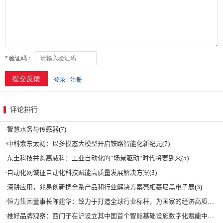
评论排行
·
智慧水务与传感器
(7)
·
中科紫东太初：以多模态大模型开启铁路智能化新纪元
(7)
·
东土科技并购高威科：工业自动化的“场景驱动”时代将要到来
(5)
·
自动化网诚征自动化科技赋能高质量发展解决方案
(3)
·
深耕应用，兆易创新携全系产品和行业解决方案亮相慕尼黑电子展
(3)
·
恒力集团董事长陈建华：致力于打造全球行业标杆，为国家的经济高质量发展贡献更大力量|上海电气集团党委书记、董事长吴磊来访
·
推好品牌观察：西门子在沪设立其中国首个智能基础设施数字化赋能中心
(2)