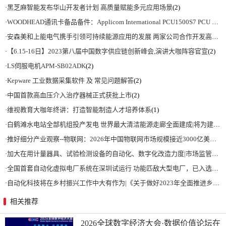
·
黑芝麻智能发布华山开发者计划 高质量赋能多元应用场景
(2)
·
WOODHEAD通讯卡备品备件：Applicom International PCU1500S7 PCU 1500 S7 V4.5.0
·
安森美和上能电气携手引领可持续能源应用的发展 两家公司合作开发高性能储能和太阳能组串式逆变器方案 以实现可持续的未来
·
【6.15-16日】2023第八届中国数字供应链创新峰会,演讲大咖阵容官宣
(2)
·
LS伺服电机APM-SB02ADK
(2)
·
Kepware 工业数据采集软件 及 常见问题解答
(2)
·
中国首款高血压介入治疗器械正式获批上市
(2)
·
维视教育大咖年终讲：打造智能制造人才培养体系
(1)
·
白鹤滩水电站全部机组投产发电 世界最大清洁能源走廊全面建成|将为建设新型能源体系、保障国家能源安全、实现“双碳”目标提供有力支撑
·
推好细分产业观察--物联网：2026年中国物联网市场规模接近3000亿美元 智慧工厂、智慧城市、智慧电网等将占60%以上
·
加大在用计量器具、试验检测设备的自动化、数字化改造力度|市场监管总局 工业和信息化部 关于促进企业计量能力提升的指导意见
·
全国首套自动化虚拟电厂系统在深圳试运行 功能匹敌大型电厂，已入选国际典型案例
·
自动化科技将在乡村振兴工作中大有作为|《关于做好2023年全面推进乡村振兴重点工作的意见》发布
相关推荐
2026全球数字经济大会·数据价值论坛在