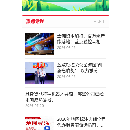
热点话题
全链资本加持，百万级产
能落地：蓝点触控亮相张
江具身智能大会，筑牢具
2026-06-18
身基座
蓝点触控荣获星海图“创
新启航奖”：以力觉感知
加速具身智能落地
2026-06-18
具身智能特种机器人赛道：哪些公司已经
走向成熟落地？
2026-07-20
2026年地图标注店铺全程
代办服务商甄选指南：深