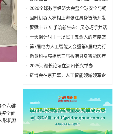
业&新能源数智峰会全新启程！
2026全球数字经济大会暨全球安全与韧
性经济AI论坛在京隆重召开
因时机器人亮相上海张江具身智能开发
者大会
智赋十五五 手筑新生态：灵心巧手共话
具身智能新基建
十天倒计时｜一场属于五金人的年度盛
会，即将启幕！
第7届电力人工智能大会暨第5届电力行
业数字化转型大会，10月相约杭州！
傲意科技亮相第三届香港具身智能医疗
科技论坛，共同探讨医疗科技企业出海
2025河湖长论坛在湖州长兴举办
全球化新生态
链博会在京开幕，人工智能领域领军企
。
业“华山论剑”！本周四、周五向公众开放
4个六维
触控全面
人形机器