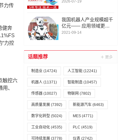
圳市金智云软件联系/地
2026-07-19
节力传
图标注定位服务电话/专
业
我国机器人产业规模超千
亿元—— 应用领域更广
稳健奔
泛 产业短板待补齐
2021-09-14
1%FS
“力控
话题推荐
制造业
(14724)
人工智能
(12241)
点触控六
机器人
(11371)
智能制造
(10457)
通用、
传感器
(10027)
物联网
(7802)
。
高质量发展
(7392)
新能源汽车
(6463)
数字化转型
(5024)
MES
(4771)
工业自动化
(4535)
PLC
(4519)
可持续发展
(3778)
仪表
(2742)