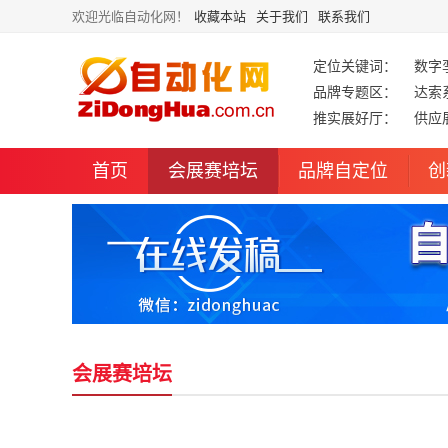
欢迎光临自动化网！
收藏本站
关于我们
联系我们
定位关键词：
数字
品牌专题区：
达索
推实展好厅：
供应
首页
会展赛培坛
品牌自定位
创
会展赛培坛