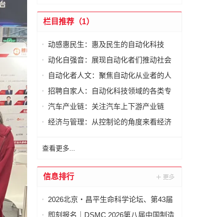
栏目推荐（1）
动感惠民生：惠及民生的自动化科技
动化自强音：展现自动化者们推动社会
进步发出的响亮声音
自动化者人文：聚焦自动化从业者的人
文思考
招聘自家人：自动化科技领域的各类专
家及人才需求资讯
汽车产业链：关注汽车上下游产业链
经济与管理：从控制论的角度来看经济
与管理
查看更多...
信息排行
2026北京・昌平生命科学论坛、第43届
全国医药工业信息年会在京开幕
即刻报名｜DSMC 2026第八届中国制造