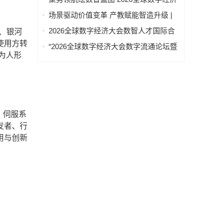
举办
大会物联网与智慧城市专题论坛成功举
场景驱动价值变革 产教赋能智造升级 |
办
2026全球数字经济大会AI+制造场景落地
2026全球数字经济大会数智人才国际合
、银河
国际论坛成功举办
作论坛在京举办
使用方转
“2026全球数字经济大会数字流通论坛暨
为人形
物流数据与人工智能高层论坛”圆满成功
举办
、伺服系
发者、行
用与创新