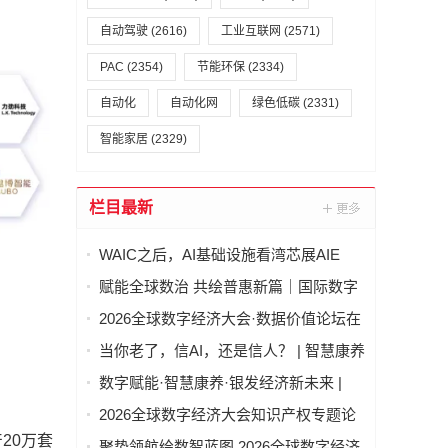
自动驾驶
(2616)
工业互联网
(2571)
PAC
(2354)
节能环保
(2334)
自动化
自动化网
绿色低碳
(2331)
智能家居
(2329)
栏目最新
WAIC之后，AI基础设施看湾芯展AIE
赋能全球数治 共绘普惠新篇｜国际数字
经济治理与领军人才能力建设项目（第
2026全球数字经济大会·数据价值论坛在
二期）圆满结业
北京隆重举行
当你老了，信AI，还是信人？ | 智慧康养
论坛上，这个问题激辩了数个小时
数字赋能·智慧康养·银发经济新未来 |
2026全球数字经济大会—智慧康养产业
2026全球数字经济大会知识产权专题论
发展论坛在京举办
坛 “知识产权赋能新质生产力发展” 成功
20万套
聚势领航绘数智蓝图 2026全球数字经济