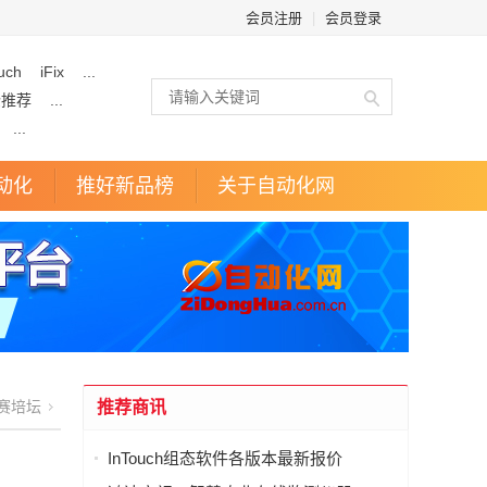
会员注册
|
会员登录
uch
iFix
...
企推荐
...
...
动化
推好新品榜
关于自动化网
赛培坛
推荐商讯
InTouch组态软件各版本最新报价