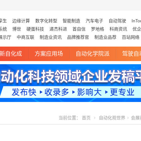
孪生
边缘计算
数字化转型
智能制造
汽车电子
自动驾驶
InTo
系统
博世
硬蛋科技
递杰科进
首自信
罗地格
科商资讯
优
展示厅
中商互联
制造业资讯
品牌推荐官
制造业品荐
百站网络
新自化成
方案应用场
自动化学院派
驾驶自
当前位置：
首页
自动化观世界
会展