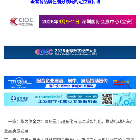
查看各品牌在细分领域的定位宣传语
上一篇：
华为侯金龙：聚焦重卡超充化与运动域智能化，推动电动汽车产
业高质量发展