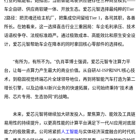
行业的赋能者。她指出，当前智能驾驶供应链存在三种商业模式——
车企自研、供应商软硬一体、开放生态。爱芯元智选择最纯粹的Tier
2路径：把灵魂还给主机厂，把集成空间留给Tier 1，各司其职，各善
所长。在她看来，这一选择直击行业三重困局：车企毛利承压、技术
话语权争夺、法规标准趋严。通过极致成本、高能效比和原生安全设
计，爱芯元智帮助车企在降本的同时拿回核心零部件的选择权。
“有所为，有所不为。”仇肖莘博士强调，爱芯元智专注算力平
台，让每一点算力产生最大的商业价值。从自研AI-ISP和NPU核心技
术，到稳固视觉终端芯片全球领导地位，再到将智能汽车打造为第二
增长引擎，以及边缘AI新兴业务的快速拓展，公司始终秉持“技术通
用、芯片专用、生态协同”的战略。
未来，爱芯元智将继续加大研发投入，聚焦算力、能效及工具链
易用性的持续提升，以更高性能的计算平台满足下一代AI应用对底层
能力的极致需求。公司将紧抓
人工智能
与实体经济深度融合的时代机