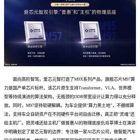
面向高阶智驾，爱芯元智打造了M9X系列产品，旗舰芯片M97算
力是国产单芯片标杆。该芯片原生支持Transformer、VLA、世界模
型等持续演进的算法架构，无瓶颈的DDR带宽设计让算力得以充分释
放。同时，M97坚持软硬解耦，为车企提供“算力黑土地”，不捆绑算
法，支持车企自研资产在不同硬件平台间自由迁移，真正把“灵魂”还
给主机厂。把灵魂还给主机厂做普惠AI的物理底座仇肖莘博士在演讲
中明确划定了爱芯元智的边界：专注做一家AI芯片公司，做智能汽车