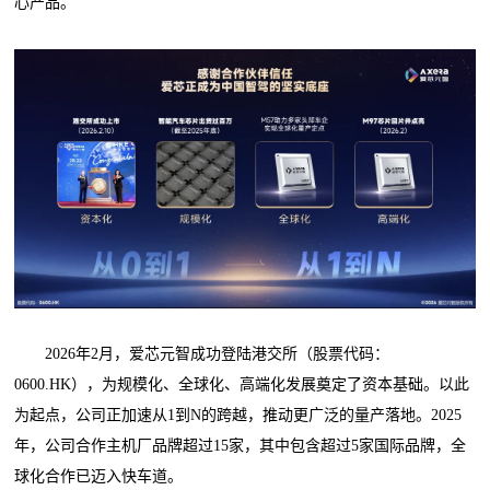
心产品。
2026年2月，爱芯元智成功登陆港交所（股票代码：
0600.HK），为规模化、全球化、高端化发展奠定了资本基础。以此
为起点，公司正加速从1到N的跨越，推动更广泛的量产落地。2025
年，公司合作主机厂品牌超过15家，其中包含超过5家国际品牌，全
球化合作已迈入快车道。