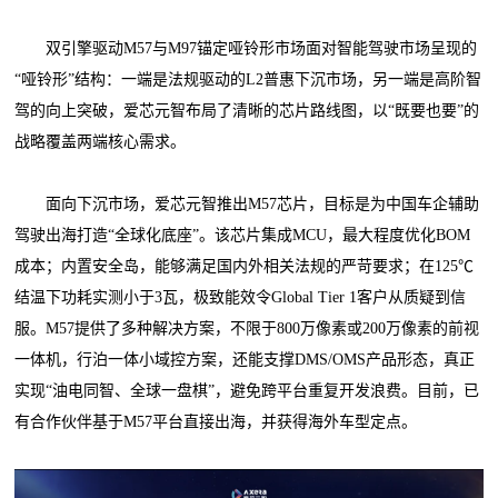
双引擎驱动M57与M97锚定哑铃形市场面对智能驾驶市场呈现的
“哑铃形”结构：一端是法规驱动的L2普惠下沉市场，另一端是高阶智
驾的向上突破，爱芯元智布局了清晰的芯片路线图，以“既要也要”的
战略覆盖两端核心需求。
面向下沉市场，爱芯元智推出M57芯片，目标是为中国车企辅助
驾驶出海打造“全球化底座”。该芯片集成MCU，最大程度优化BOM
成本；内置安全岛，能够满足国内外相关法规的严苛要求；在125℃
结温下功耗实测小于3瓦，极致能效令Global Tier 1客户从质疑到信
服。M57提供了多种解决方案，不限于800万像素或200万像素的前视
一体机，行泊一体小域控方案，还能支撑DMS/OMS产品形态，真正
实现“油电同智、全球一盘棋”，避免跨平台重复开发浪费。目前，已
有合作伙伴基于M57平台直接出海，并获得海外车型定点。