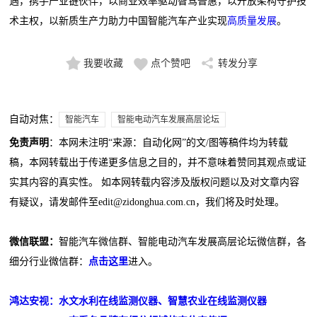
遇，携手产业链伙伴，以商业效率驱动智驾普惠，以开放架构守护技
术主权，以新质生产力助力中国智能汽车产业实现
高质量发展
。
我要收藏
点个赞吧
转发分享
自动对焦：
智能汽车
智能电动汽车发展高层论坛
免责声明
：本网未注明“来源：自动化网”的文/图等稿件均为转载
稿，本网转载出于传递更多信息之目的，并不意味着赞同其观点或证
实其内容的真实性。 如本网转载内容涉及版权问题以及对文章内容
有疑议，请发邮件至edit@zidonghua.com.cn，我们将及时处理。
微信联盟：
智能汽车微信群、智能电动汽车发展高层论坛微信群，各
细分行业微信群：
点击这里
进入。
鸿达安视：水文水利在线监测仪器、智慧农业在线监测仪器