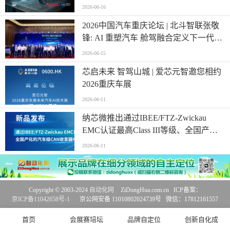
造发展新阶段
2026-06-16
2026中国汽车重庆论坛 | 北斗智联张敬
锋: AI 重塑汽车 舱驾融合定义下一代出
行
2026-06-15
芯启未来 智驾山城 | 爱芯元智邀您相约
2026重庆车展
2026-06-11
纳芯微推出通过IBEE/FTZ-Zwickau
EMC认证最高Class III等级、全国产化
的CAN收发器
2026-06-11
Copyright © 2003-2024
自动化网
ZiDongHua.com.cn ICP备案：
京ICP备11042658号-1
京公网安备 11010802024739号 微信：17812161557
首页
会展赛培坛
品牌自定位
创新自化成