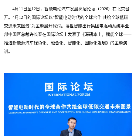
4月11日至12日，智能电动汽车发展高层论坛（2026）在北京召
开。4月12日的国际论坛以“智能电动时代的全球合作 共绘全球低碳
交通未来图景”为主题展开探讨。博世智能出行集团电驱动系统事业
部中国区总裁许长春在国际论坛上发表了《深耕本土，赋能全球——
推进新能源汽车绿色化、融合化、智能化、国际化发展》的主题演
讲。