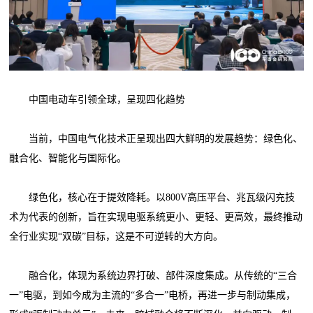
中国电动车引领全球，呈现四化趋势
当前，中国电气化技术正呈现出四大鲜明的发展趋势：绿色化、
融合化、智能化与国际化。
绿色化，核心在于提效降耗。以800V高压平台、兆瓦级闪充技
术为代表的创新，旨在实现电驱系统更小、更轻、更高效，最终推动
全行业实现“双碳”目标，这是不可逆转的大方向。
融合化，体现为系统边界打破、部件深度集成。从传统的“三合
一”电驱，到如今成为主流的“多合一”电桥，再进一步与制动集成，