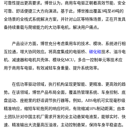
可靠性提出更高要求。博世认为，商用车电驱正朝着高效节能、安全
可靠、舒适便捷三大方向演进。基于此，博世推出覆盖3吨至49吨的
全场景的全栈式系统解决方案，并针对山区等特殊场景，正在开发具
备持续重载与爬坡能力的大功率电机，解决用户痛点。
产品设计方面，博世充分考虑乘用车的技术、模块、系统进行相
互拉通，增大协同效应。将高度集成的电驱桥、
碳化硅
技术、油冷电
机、减速器和电机共壳体、模块化MCU，多合一控制单元等技术应
用于商用车电驱，有效减轻车身重量、提升系统效率。
在低功率驱动领域，执行机构呈现更智能、更精准、更高效的趋
势。在该领域，博世产品布局全面，覆盖热管理系统、车身控制、底
盘运动、座舱里的舒适调节执行器等。例如，ABS电机可实现毫秒级
精准响应，缩短车轮抱死的响应时间，有效缩减10%制动距离；由本
土团队针对中国主机厂需求开发的全主动悬架电液泵，能够实时、快
速、精准输出大流量高压油液，主动控制悬架，保持车身平稳姿态。