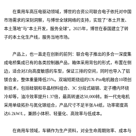
在乘用车高压电驱动领域，博世的合资公司联合电子依托对中国
市场需求的深刻洞察，与博世全球网络的支持，实现了“本土开发、
本土落地”与“本土开发，服务全球”。2025年，博世在泰国建立了转
子的本土化生产线，服务当地市场。
产品上，也一直走在创新的前列：联合电子推出的多合一深度集
成电桥集成已有的各类控制器产品，箱体采用背包的形式，布置在侧
边，适合对Z向高度敏感的车型，保证三排的空间，同时也导入了铝
镁合金，整体重量降低25%。双端短距绕组的UX-Pin电机融合10项创
新技术，包括硅钢和非晶材料组合、3C 分段式磁钢、定子槽内环绕
冷却等，油冷效率提升1.37倍，最高转速达50,000转。新一代充电机
采用单级拓扑与氮化镓组合，产品尺寸不足半张A4纸，功率密度高
达6.2kW/L，兼顾小体积、轻量化、高效率与低成本。
在商用车领域，车辆作为生产资料，对全生命周期效率、成本与