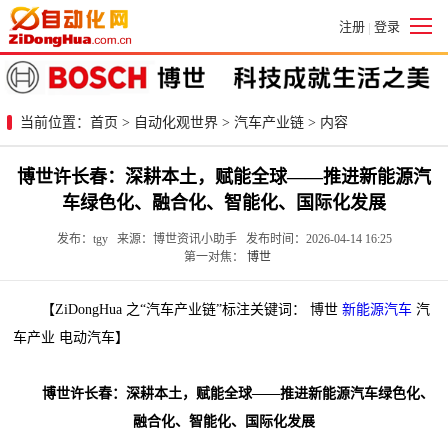
注册
登录
|
当前位置：
首页
>
自动化观世界
>
汽车产业链
> 内容
博世许长春：深耕本土，赋能全球——推进新能源汽
车绿色化、融合化、智能化、国际化发展
发布：tgy 来源：博世资讯小助手 发布时间：2026-04-14 16:25
第一对焦：
博世
【ZiDongHua 之“汽车产业链”标注关键词： 博世
新能源汽车
汽
车产业 电动汽车】
博世许长春：深耕本土，赋能全球——推进新能源汽车绿色化、
融合化、智能化、国际化发展