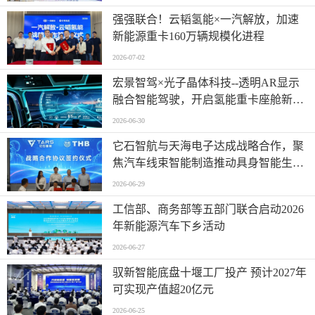
强强联合！云韬氢能×一汽解放，加速
新能源重卡160万辆规模化进程
2026-07-02
宏景智驾×光子晶体科技--透明AR显示
融合智能驾驶，开启氢能重卡座舱新时
代
2026-06-30
它石智航与天海电子达成战略合作，聚
焦汽车线束智能制造推动具身智能生产
落地
2026-06-29
工信部、商务部等五部门联合启动2026
年新能源汽车下乡活动
2026-06-27
驭新智能底盘十堰工厂投产 预计2027年
可实现产值超20亿元
2026-06-25