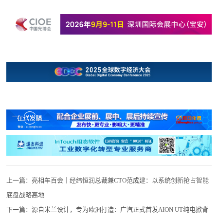
上一篇：
亮相车百会｜经纬恒润总裁兼CTO范成建：以系统创新抢占智能
底盘战略高地
下一篇：
源自米兰设计，专为欧洲打造：广汽正式首发AION UT纯电掀背