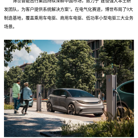
博世智能出行集团持续深耕中国市场，致力于“建设强大本土研
发团队，为客户提供系统解决方案”。在电气化赛道，博世布局了9大
制造基地，覆盖乘用车电驱、商用车电驱、低功率小型电驱三大业务
场景。