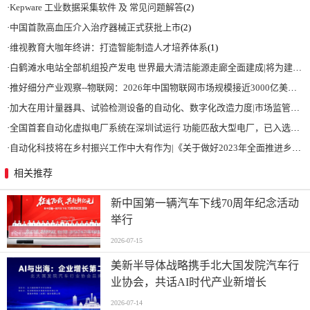
·
Kepware 工业数据采集软件 及 常见问题解答
(2)
·
中国首款高血压介入治疗器械正式获批上市
(2)
·
维视教育大咖年终讲：打造智能制造人才培养体系
(1)
·
白鹤滩水电站全部机组投产发电 世界最大清洁能源走廊全面建成|将为建设新型能源体系、保障国家能源安全、实现“双碳”目标提供有力支撑
·
推好细分产业观察--物联网：2026年中国物联网市场规模接近3000亿美元 智慧工厂、智慧城市、智慧电网等将占60%以上
·
加大在用计量器具、试验检测设备的自动化、数字化改造力度|市场监管总局 工业和信息化部 关于促进企业计量能力提升的指导意见
·
全国首套自动化虚拟电厂系统在深圳试运行 功能匹敌大型电厂，已入选国际典型案例
·
自动化科技将在乡村振兴工作中大有作为|《关于做好2023年全面推进乡村振兴重点工作的意见》发布
相关推荐
新中国第一辆汽车下线70周年纪念活动
举行
2026-07-15
美新半导体战略携手北大国发院汽车行
业协会，共话AI时代产业新增长
2026-07-14