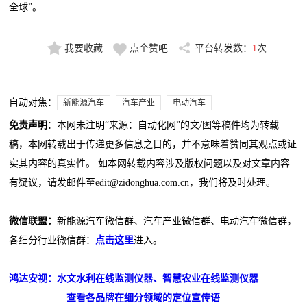
全球”。
我要收藏
点个赞吧
平台转发数：
1
次
自动对焦：
新能源汽车
汽车产业
电动汽车
免责声明
：本网未注明“来源：自动化网”的文/图等稿件均为转载
稿，本网转载出于传递更多信息之目的，并不意味着赞同其观点或证
实其内容的真实性。 如本网转载内容涉及版权问题以及对文章内容
有疑议，请发邮件至edit@zidonghua.com.cn，我们将及时处理。
微信联盟：
新能源汽车微信群、汽车产业微信群、电动汽车微信群，
各细分行业微信群：
点击这里
进入。
鸿达安视：水文水利在线监测仪器、智慧农业在线监测仪器
查看各品牌在细分领域的定位宣传语