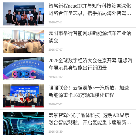
智驾新程neueHCT与知行科技签署深化
战略合作备忘录，携手拓局海外智驾市
场
2026-07-11
襄阳市举行智能网联新能源汽车产业洽
谈会
2026-07-07
2026全球数字经济大会在京开幕 理想汽
车展示具身智能出行新图景
2026-07-02
强强联合！云韬氢能×一汽解放，加速
新能源重卡160万辆规模化进程
2026-07-02
宏景智驾×光子晶体科技--透明AR显示
融合智能驾驶，开启氢能重卡座舱新时
代
2026-06-30