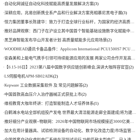
·
自动化网诚征自动化科技赋能高质量发展解决方案
(3)
·
深耕应用，兆易创新携全系产品和行业解决方案亮相慕尼黑电子展
(3)
·
恒力集团董事长陈建华：致力于打造全球行业标杆，为国家的经济高质量发展贡献更大力量|上海电气集团党委书记、董事长吴磊来访
·
推好品牌观察：西门子在沪设立其中国首个智能基础设施数字化赋能中心
(2)
·
黑芝麻智能发布华山开发者计划 高质量赋能多元应用场景
(2)
·
WOODHEAD通讯卡备品备件：Applicom International PCU1500S7 PCU 1500 S7 V4.5.0
·
安森美和上能电气携手引领可持续能源应用的发展 两家公司合作开发高性能储能和太阳能组串式逆变器方案 以实现可持续的未来
·
【6.15-16日】2023第八届中国数字供应链创新峰会,演讲大咖阵容官宣
(2)
·
LS伺服电机APM-SB02ADK
(2)
·
Kepware 工业数据采集软件 及 常见问题解答
(2)
·
中国首款高血压介入治疗器械正式获批上市
(2)
·
维视教育大咖年终讲：打造智能制造人才培养体系
(1)
·
白鹤滩水电站全部机组投产发电 世界最大清洁能源走廊全面建成|将为建设新型能源体系、保障国家能源安全、实现“双碳”目标提供有力支撑
·
推好细分产业观察--物联网：2026年中国物联网市场规模接近3000亿美元 智慧工厂、智慧城市、智慧电网等将占60%以上
·
加大在用计量器具、试验检测设备的自动化、数字化改造力度|市场监管总局 工业和信息化部 关于促进企业计量能力提升的指导意见
·
全国首套自动化虚拟电厂系统在深圳试运行 功能匹敌大型电厂，已入选国际典型案例