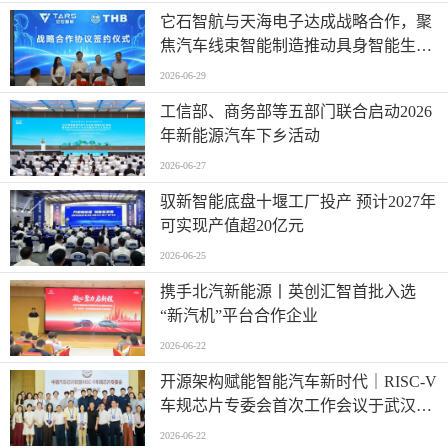
它石智航与天海电子达成战略合作，聚
焦汽车线束智能制造推动具身智能生产
落地
2026-06-29
工信部、商务部等五部门联合启动2026
年新能源汽车下乡活动
2026-06-27
驭新智能底盘十堰工厂投产 预计2027年
可实现产值超20亿元
2026-06-25
携手北汽新能源丨英创汇智首批入选
“新汽机”平台合作企业
2026-06-22
开源架构赋能智能汽车新时代｜RISC-V
车规芯片专委会首次工作会议于武汉圆
满召开
2026-06-22