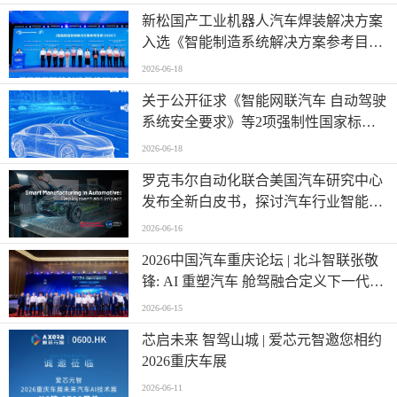
新松国产工业机器人汽车焊装解决方案
入选《智能制造系统解决方案参考目录
（2026）》
2026-06-18
关于公开征求《智能网联汽车 自动驾驶
系统安全要求》等2项强制性国家标准
（报批稿）、《车载事故紧急呼叫系
2026-06-18
统》强制性国家标准外文版（报批稿）
罗克韦尔自动化联合美国汽车研究中心
意见的公示
发布全新白皮书，探讨汽车行业智能制
造发展新阶段
2026-06-16
2026中国汽车重庆论坛 | 北斗智联张敬
锋: AI 重塑汽车 舱驾融合定义下一代出
行
2026-06-15
芯启未来 智驾山城 | 爱芯元智邀您相约
2026重庆车展
2026-06-11